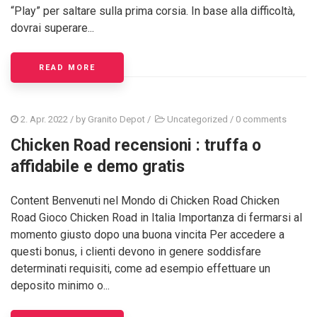
“Play” per saltare sulla prima corsia. In base alla difficoltà,
dovrai superare...
READ MORE
2. Apr. 2022
/ by
Granito Depot
/
Uncategorized
/
0 comments
Chicken Road recensioni : truffa o
affidabile e demo gratis
Content Benvenuti nel Mondo di Chicken Road Chicken
Road️ Gioco Chicken Road in Italia Importanza di fermarsi al
momento giusto dopo una buona vincita Per accedere a
questi bonus, i clienti devono in genere soddisfare
determinati requisiti, come ad esempio effettuare un
deposito minimo o...