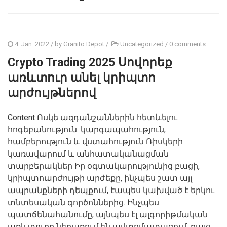
4. Jan. 2022
/ by
Granito Depot
/
Uncategorized
/
0 comments
Crypto Trading 2025 Սովորեք
առևտուր անել կրիպտո
արժույթներով
Content Ոսկե ազդանշաններին հետևելու
հոգեբանություն. կարգապահություն,
համբերություն և վստահություն Ռիսկերի
կառավարում և անհատականացման
տարբերակներ Իր օգտակարությունից բացի,
կրիպտոարժույթի արժեքը, ինչպես շատ այլ
ապրանքների դեպքում, էապես կախված է երկու
տնտեսական գործոններից. Ինչպես
պատճենահանումը, այնպես էլ ալգորիթմական
առևտուրը ներառում են ավտոմատացում, բայց