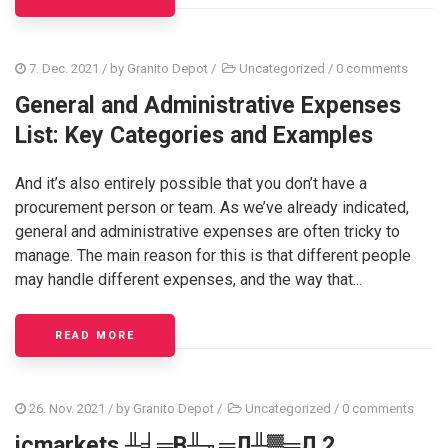
7. Dec. 2021
/ by
Granito Depot
/
Uncategorized
/
0 comments
General and Administrative Expenses
List: Key Categories and Examples
And it’s also entirely possible that you don’t have a
procurement person or team. As we’ve already indicated,
general and administrative expenses are often tricky to
manage. The main reason for this is that different people
may handle different expenses, and the way that...
READ MORE
26. Nov. 2021
/ by
Granito Depot
/
Uncategorized
/
0 comments
icmarkets ╨╛╤В╨╖╤Л╨▓╤Л 2