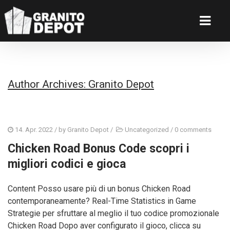
Author Archives: Granito Depot
14. Apr. 2022
/ by
Granito Depot
/
Uncategorized
/
0 comments
Chicken Road Bonus Code scopri i
migliori codici e gioca
Content Posso usare più di un bonus Chicken Road
contemporaneamente? Real-Time Statistics in Game
Strategie per sfruttare al meglio il tuo codice promozionale
Chicken Road Dopo aver configurato il gioco, clicca su