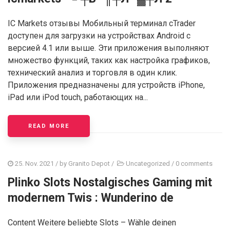
IC Markets отзывы Мобильный терминал cTrader
доступен для загрузки на устройствах Android с
версией 4.1 или выше. Эти приложения выполняют
множество функций, таких как настройка графиков,
технический анализ и торговля в один клик.
Приложения предназначены для устройств iPhone,
iPad или iPod touch, работающих на...
READ MORE
25. Nov. 2021
/ by
Granito Depot
/
Uncategorized
/
0 comments
Plinko Slots Nostalgisches Gaming mit
modernem Twis : Wunderino de
Content Weitere beliebte Slots – Wähle deinen