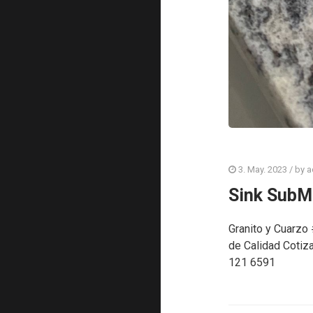
3. May. 2023
/ by
a
Sink SubM
Granito y Cuarzo
de Calidad Cotiz
121 6591