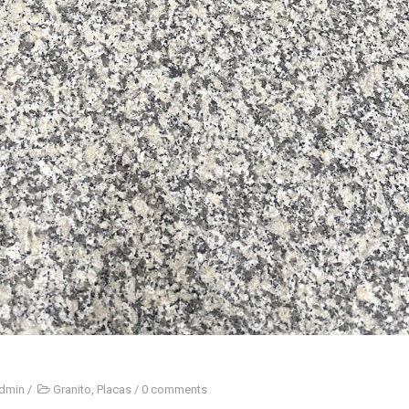
dmin
/
Granito
,
Placas
/
0 comments