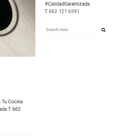
#CalidadGarantizada
T.
662 121 6591
s Tu Cocina
ada T. 662