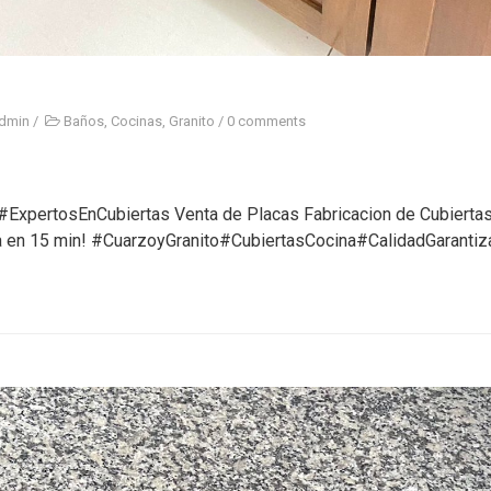
dmin
/
Baños
,
Cocinas
,
Granito
/
0 comments
 #ExpertosEnCubiertas Venta de Placas Fabricacion de Cubierta
a en 15 min! #CuarzoyGranito#CubiertasCocina#CalidadGarantiz