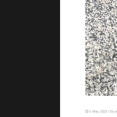
3. May. 2023
/ by
a