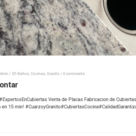
dmin
/
Baños
,
Cocinas
,
Granito
/
0 comments
ontar
 #ExpertosEnCubiertas Venta de Placas Fabricacion de Cubierta
a en 15 min! #CuarzoyGranito#CubiertasCocina#CalidadGarantiz