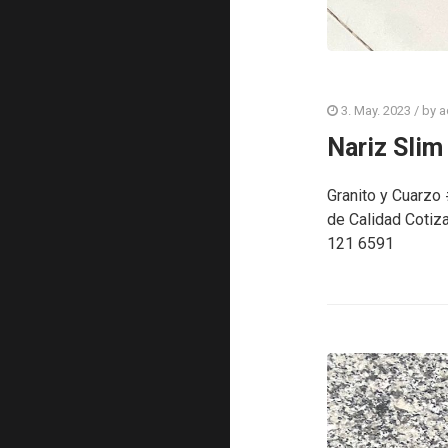
3. May. 2023
/ by
a
Nariz Slim
Granito y Cuarzo
de Calidad Cotiz
121 6591