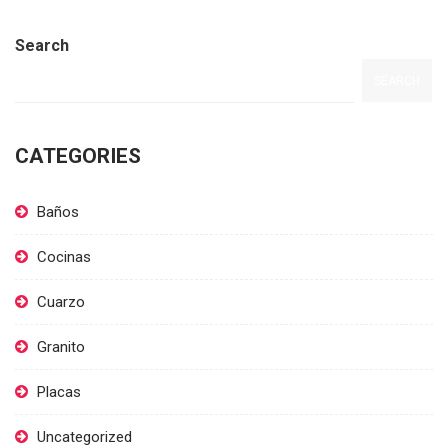
Search
SEARCH
CATEGORIES
Baños
Cocinas
Cuarzo
Granito
Placas
Uncategorized