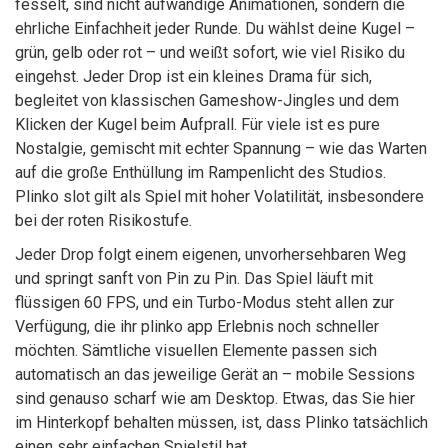
fesselt, sind nicht aufwändige Animationen, sondern die
ehrliche Einfachheit jeder Runde. Du wählst deine Kugel –
grün, gelb oder rot – und weißt sofort, wie viel Risiko du
eingehst. Jeder Drop ist ein kleines Drama für sich,
begleitet von klassischen Gameshow-Jingles und dem
Klicken der Kugel beim Aufprall. Für viele ist es pure
Nostalgie, gemischt mit echter Spannung – wie das Warten
auf die große Enthüllung im Rampenlicht des Studios.
Plinko slot gilt als Spiel mit hoher Volatilität, insbesondere
bei der roten Risikostufe.
Jeder Drop folgt einem eigenen, unvorhersehbaren Weg
und springt sanft von Pin zu Pin. Das Spiel läuft mit
flüssigen 60 FPS, und ein Turbo-Modus steht allen zur
Verfügung, die ihr plinko app Erlebnis noch schneller
möchten. Sämtliche visuellen Elemente passen sich
automatisch an das jeweilige Gerät an – mobile Sessions
sind genauso scharf wie am Desktop. Etwas, das Sie hier
im Hinterkopf behalten müssen, ist, dass Plinko tatsächlich
einen sehr einfachen Spielstil hat.