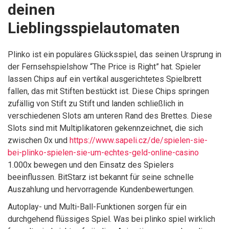
deinen
Lieblingsspielautomaten
Plinko ist ein populäres Glücksspiel, das seinen Ursprung in
der Fernsehspielshow “The Price is Right” hat. Spieler
lassen Chips auf ein vertikal ausgerichtetes Spielbrett
fallen, das mit Stiften bestückt ist. Diese Chips springen
zufällig von Stift zu Stift und landen schließlich in
verschiedenen Slots am unteren Rand des Brettes. Diese
Slots sind mit Multiplikatoren gekennzeichnet, die sich
zwischen 0x und
https://www.sapeli.cz/de/spielen-sie-
bei-plinko-spielen-sie-um-echtes-geld-online-casino
1.000x bewegen und den Einsatz des Spielers
beeinflussen. BitStarz ist bekannt für seine schnelle
Auszahlung und hervorragende Kundenbewertungen.
Autoplay- und Multi-Ball-Funktionen sorgen für ein
durchgehend flüssiges Spiel. Was bei plinko spiel wirklich