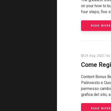
on your how to bu
four steps, five s
READ MORE
29. Aug. 2022
/ by
Come Regis
Content Bonus B
Palinsesto e Quo
permesso cambiar
grafica del sito, 
READ MORE