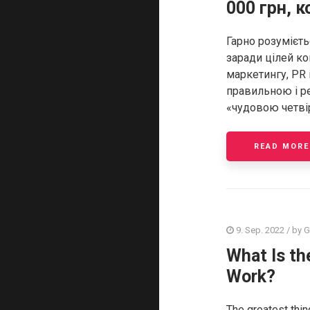
000 грн, к
Гарно розумієть
заради цілей ком
маркетингу, PR 
правильною і р
«чудовою четвір
READ MORE
9. Sep. 2022
/ by
G
What Is th
Work?
The greatest thi