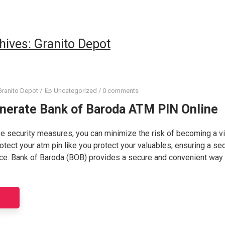
hives: Granito Depot
Granito Depot
/
Uncategorized
/
0 comments
nerate Bank of Baroda ATM PIN Online
e security measures, you can minimize the risk of becoming a vi
Protect your atm pin like you protect your valuables, ensuring a se
ce. Bank of Baroda (BOB) provides a secure and convenient way f