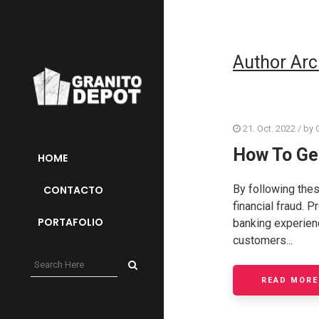
Author Arc
21. Oct. 2022
/ by
How To Ge
HOME
By following thes
CONTACTO
financial fraud. 
PORTAFOLIO
banking experien
customers...
READ MORE