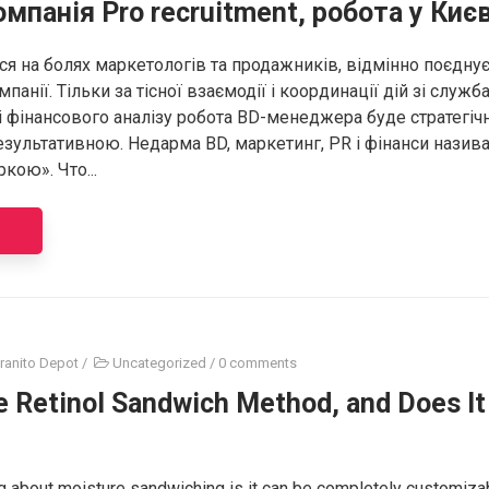
омпанія Pro recruitment, робота у Києв
ся на болях маркетологів та продажників, відмінно поєдну
панії. Тільки за тісної взаємодії і координації дій зі служб
і фінансового аналізу робота BD-менеджера буде стратегіч
езультативною. Недарма BD, маркетинг, PR і фінанси назив
кою». Что...
ranito Depot
/
Uncategorized
/
0 comments
e Retinol Sandwich Method, and Does It
ng about moisture sandwiching is it can be completely customiz