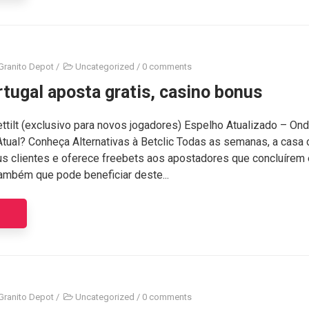
Granito Depot
/
Uncategorized
/
0 comments
ortugal aposta gratis, casino bonus
ttilt (exclusivo para novos jogadores) Espelho Atualizado – On
Atual? Conheça Alternativas à Betclic Todas as semanas, a casa 
s clientes e oferece freebets aos apostadores que concluírem
ambém que pode beneficiar deste...
Granito Depot
/
Uncategorized
/
0 comments