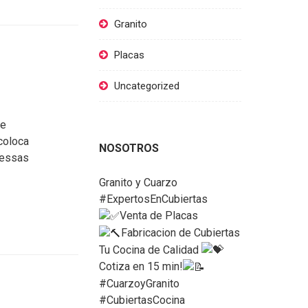
Granito
Placas
Uncategorized
de
coloca
NOSOTROS
 essas
Granito y Cuarzo
#ExpertosEnCubiertas
Venta de Placas
Fabricacion de Cubiertas
Tu Cocina de Calidad
Cotiza en 15 min!
#CuarzoyGranito
#CubiertasCocina