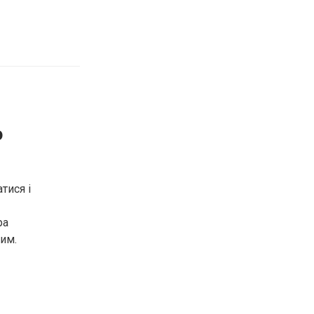
о
тися і
ра
им.