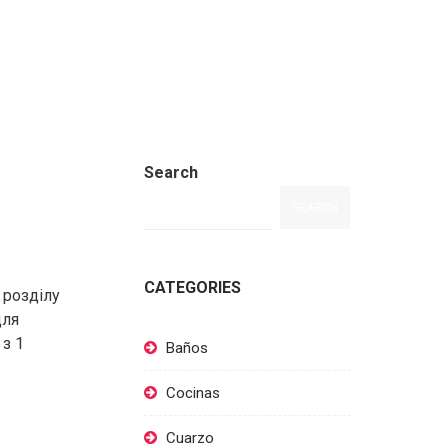
Search
SEARCH
CATEGORIES
 розділу
для
 з 1
Baños
Cocinas
Cuarzo