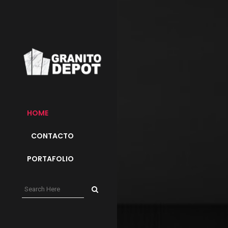
HOME
CONTACTO
PORTAFOLIO