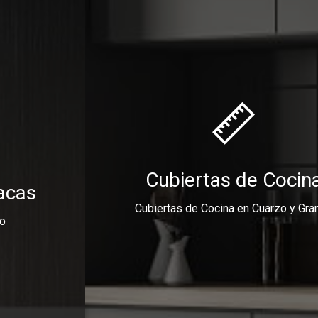
Cubiertas de Cocin
acas
Cubiertas de Cocina en Cuarzo y Gran
zo