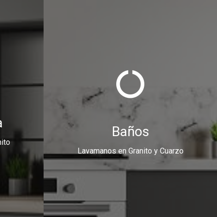
a
Baños
ito
Lavamanos en Granito y Cuarzo