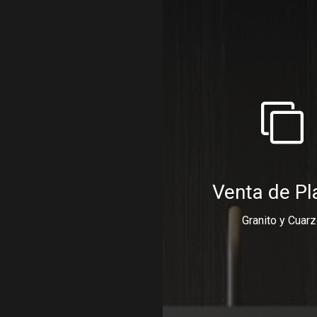
Venta de Pl
Granito y Cuar