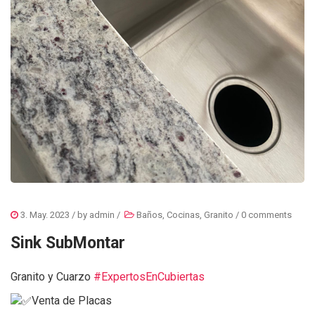
3. May. 2023
/ by
admin
/
Baños
,
Cocinas
,
Granito
/
0 comments
Sink SubMontar
Granito y Cuarzo
#ExpertosEnCubiertas
Venta de Placas