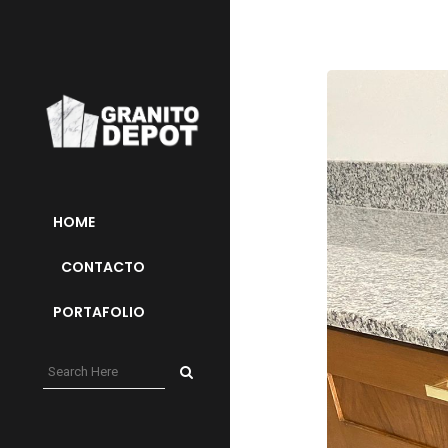
HOME
CONTACTO
PORTAFOLIO