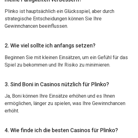
Plinko ist hauptsächlich ein Glücksspiel, aber durch
strategische Entscheidungen können Sie Ihre
Gewinnchancen beeinflussen.
2. Wie viel sollte ich anfangs setzen?
Beginnen Sie mit kleinen Einsätzen, um ein Gefühl für das
Spiel zu bekommen und Ihr Risiko zu minimieren.
3. Sind Boni in Casinos nützlich für Plinko?
Ja, Boni können Ihre Einsätze erhöhen und es Ihnen
ermöglichen, länger zu spielen, was Ihre Gewinnchancen
erhöht.
4. Wie finde ich die besten Casinos für Plinko?