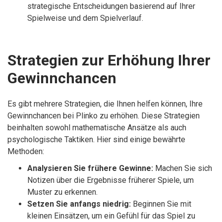
strategische Entscheidungen basierend auf Ihrer
Spielweise und dem Spielverlauf.
Strategien zur Erhöhung Ihrer
Gewinnchancen
Es gibt mehrere Strategien, die Ihnen helfen können, Ihre
Gewinnchancen bei Plinko zu erhöhen. Diese Strategien
beinhalten sowohl mathematische Ansätze als auch
psychologische Taktiken. Hier sind einige bewährte
Methoden:
Analysieren Sie frühere Gewinne:
Machen Sie sich
Notizen über die Ergebnisse früherer Spiele, um
Muster zu erkennen.
Setzen Sie anfangs niedrig:
Beginnen Sie mit
kleinen Einsätzen, um ein Gefühl für das Spiel zu