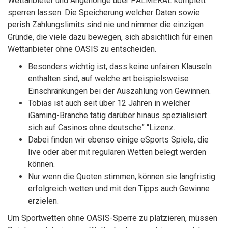
Wettanbieter und Angehörige über PALMERAL komplett
sperren lassen. Die Speicherung welcher Daten sowie
perish Zahlungslimits sind nie und nimmer die einzigen
Gründe, die viele dazu bewegen, sich absichtlich für einen
Wettanbieter ohne OASIS zu entscheiden.
Besonders wichtig ist, dass keine unfairen Klauseln
enthalten sind, auf welche art beispielsweise
Einschränkungen bei der Auszahlung von Gewinnen.
Tobias ist auch seit über 12 Jahren in welcher
iGaming-Branche tätig darüber hinaus spezialisiert
sich auf Casinos ohne deutsche” “Lizenz.
Dabei finden wir ebenso einige eSports Spiele, die
live oder aber mit regulären Wetten belegt werden
können.
Nur wenn die Quoten stimmen, können sie langfristig
erfolgreich wetten und mit den Tipps auch Gewinne
erzielen.
Um Sportwetten ohne OASIS-Sperre zu platzieren, müssen