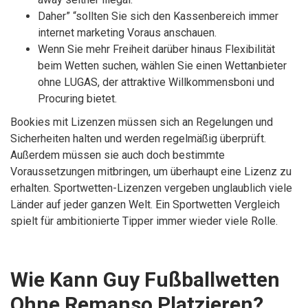
Daher” “sollten Sie sich den Kassenbereich immer
internet marketing Voraus anschauen.
Wenn Sie mehr Freiheit darüber hinaus Flexibilität
beim Wetten suchen, wählen Sie einen Wettanbieter
ohne LUGAS, der attraktive Willkommensboni und
Procuring bietet.
Bookies mit Lizenzen müssen sich an Regelungen und
Sicherheiten halten und werden regelmäßig überprüft.
Außerdem müssen sie auch doch bestimmte
Voraussetzungen mitbringen, um überhaupt eine Lizenz zu
erhalten. Sportwetten-Lizenzen vergeben unglaublich viele
Länder auf jeder ganzen Welt. Ein Sportwetten Vergleich
spielt für ambitionierte Tipper immer wieder viele Rolle.
Wie Kann Guy Fußballwetten
Ohne Remanso Platzieren?