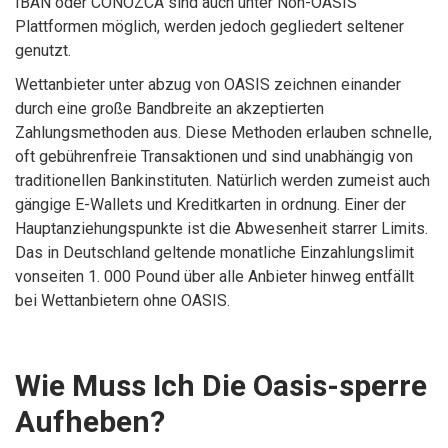
IBAN oder CONOZCA sind auch unter Non-OASIS
Plattformen möglich, werden jedoch gegliedert seltener
genutzt.
Wettanbieter unter abzug von OASIS zeichnen einander
durch eine große Bandbreite an akzeptierten
Zahlungsmethoden aus. Diese Methoden erlauben schnelle,
oft gebührenfreie Transaktionen und sind unabhängig von
traditionellen Bankinstituten. Natürlich werden zumeist auch
gängige E-Wallets und Kreditkarten in ordnung. Einer der
Hauptanziehungspunkte ist die Abwesenheit starrer Limits.
Das in Deutschland geltende monatliche Einzahlungslimit
vonseiten 1. 000 Pound über alle Anbieter hinweg entfällt
bei Wettanbietern ohne OASIS.
Wie Muss Ich Die Oasis-sperre
Aufheben?