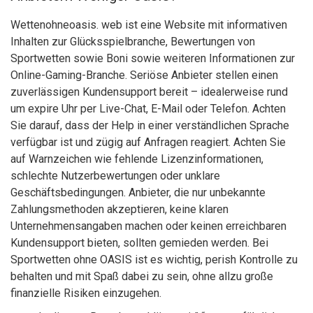
Wettenohneoasis. web ist eine Website mit informativen
Inhalten zur Glücksspielbranche, Bewertungen von
Sportwetten sowie Boni sowie weiteren Informationen zur
Online-Gaming-Branche. Seriöse Anbieter stellen einen
zuverlässigen Kundensupport bereit – idealerweise rund
um expire Uhr per Live-Chat, E-Mail oder Telefon. Achten
Sie darauf, dass der Help in einer verständlichen Sprache
verfügbar ist und zügig auf Anfragen reagiert. Achten Sie
auf Warnzeichen wie fehlende Lizenzinformationen,
schlechte Nutzerbewertungen oder unklare
Geschäftsbedingungen. Anbieter, die nur unbekannte
Zahlungsmethoden akzeptieren, keine klaren
Unternehmensangaben machen oder keinen erreichbaren
Kundensupport bieten, sollten gemieden werden. Bei
Sportwetten ohne OASIS ist es wichtig, perish Kontrolle zu
behalten und mit Spaß dabei zu sein, ohne allzu große
finanzielle Risiken einzugehen.