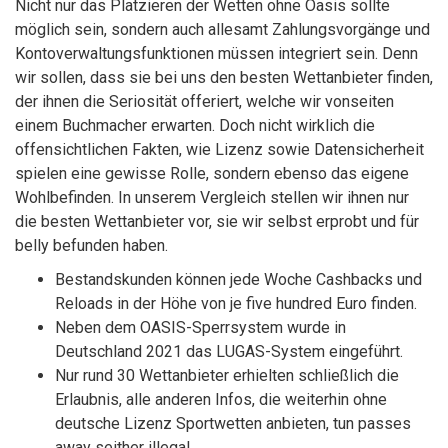
Nicht nur das Platzieren der Wetten ohne Oasis sollte
möglich sein, sondern auch allesamt Zahlungsvorgänge und
Kontoverwaltungsfunktionen müssen integriert sein. Denn
wir sollen, dass sie bei uns den besten Wettanbieter finden,
der ihnen die Seriosität offeriert, welche wir vonseiten
einem Buchmacher erwarten. Doch nicht wirklich die
offensichtlichen Fakten, wie Lizenz sowie Datensicherheit
spielen eine gewisse Rolle, sondern ebenso das eigene
Wohlbefinden. In unserem Vergleich stellen wir ihnen nur
die besten Wettanbieter vor, sie wir selbst erprobt und für
belly befunden haben.
Bestandskunden können jede Woche Cashbacks und
Reloads in der Höhe von je five hundred Euro finden.
Neben dem OASIS-Sperrsystem wurde in
Deutschland 2021 das LUGAS-System eingeführt.
Nur rund 30 Wettanbieter erhielten schließlich die
Erlaubnis, alle anderen Infos, die weiterhin ohne
deutsche Lizenz Sportwetten anbieten, tun passes
away seither illegal.