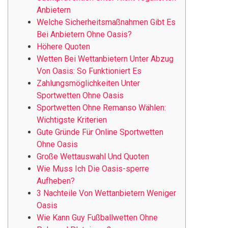
Anbietern
Welche Sicherheitsmaßnahmen Gibt Es
Bei Anbietern Ohne Oasis?
Höhere Quoten
Wetten Bei Wettanbietern Unter Abzug
Von Oasis: So Funktioniert Es
Zahlungsmöglichkeiten Unter
Sportwetten Ohne Oasis
Sportwetten Ohne Remanso Wählen:
Wichtigste Kriterien
Gute Gründe Für Online Sportwetten
Ohne Oasis
Große Wettauswahl Und Quoten
Wie Muss Ich Die Oasis-sperre
Aufheben?
3 Nachteile Von Wettanbietern Weniger
Oasis
Wie Kann Guy Fußballwetten Ohne