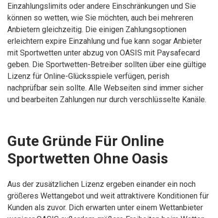
Einzahlungslimits oder andere Einschränkungen und Sie
können so wetten, wie Sie möchten, auch bei mehreren
Anbietern gleichzeitig. Die einigen Zahlungsoptionen
erleichtern expire Einzahlung und fue kann sogar Anbieter
mit Sportwetten unter abzug von OASIS mit Paysafecard
geben. Die Sportwetten-Betreiber sollten über eine gültige
Lizenz für Online-Glücksspiele verfügen, perish
nachprüfbar sein sollte. Alle Webseiten sind immer sicher
und bearbeiten Zahlungen nur durch verschlüsselte Kanäle.
Gute Gründe Für Online
Sportwetten Ohne Oasis
Aus der zusätzlichen Lizenz ergeben einander ein noch
größeres Wettangebot und weit attraktivere Konditionen für
Kunden als zuvor. Dich erwarten unter einem Wettanbieter