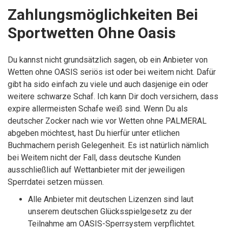
Zahlungsmöglichkeiten Bei
Sportwetten Ohne Oasis
Du kannst nicht grundsätzlich sagen, ob ein Anbieter von
Wetten ohne OASIS seriös ist oder bei weitem nicht. Dafür
gibt ha sido einfach zu viele und auch dasjenige ein oder
weitere schwarze Schaf. Ich kann Dir doch versichern, dass
expire allermeisten Schafe weiß sind. Wenn Du als
deutscher Zocker nach wie vor Wetten ohne PALMERAL
abgeben möchtest, hast Du hierfür unter etlichen
Buchmachern perish Gelegenheit. Es ist natürlich nämlich
bei Weitem nicht der Fall, dass deutsche Kunden
ausschließlich auf Wettanbieter mit der jeweiligen
Sperrdatei setzen müssen.
Alle Anbieter mit deutschen Lizenzen sind laut
unserem deutschen Glücksspielgesetz zu der
Teilnahme am OASIS-Sperrsystem verpflichtet.