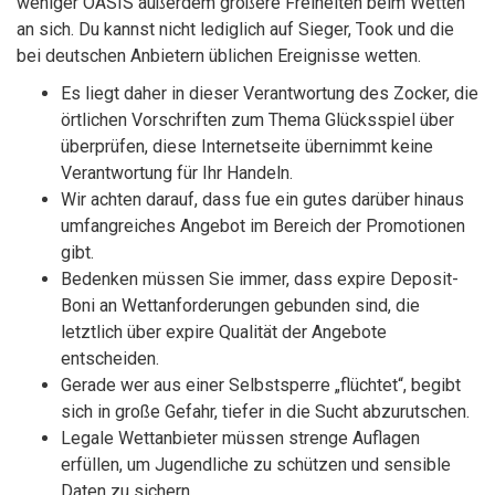
weniger OASIS außerdem größere Freiheiten beim Wetten
an sich. Du kannst nicht lediglich auf Sieger, Took und die
bei deutschen Anbietern üblichen Ereignisse wetten.
Es liegt daher in dieser Verantwortung des Zocker, die
örtlichen Vorschriften zum Thema Glücksspiel über
überprüfen, diese Internetseite übernimmt keine
Verantwortung für Ihr Handeln.
Wir achten darauf, dass fue ein gutes darüber hinaus
umfangreiches Angebot im Bereich der Promotionen
gibt.
Bedenken müssen Sie immer, dass expire Deposit-
Boni an Wettanforderungen gebunden sind, die
letztlich über expire Qualität der Angebote
entscheiden.
Gerade wer aus einer Selbstsperre „flüchtet“, begibt
sich in große Gefahr, tiefer in die Sucht abzurutschen.
Legale Wettanbieter müssen strenge Auflagen
erfüllen, um Jugendliche zu schützen und sensible
Daten zu sichern.