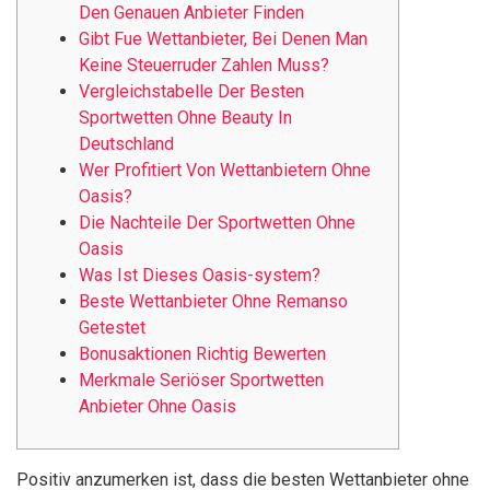
Den Genauen Anbieter Finden
Gibt Fue Wettanbieter, Bei Denen Man
Keine Steuerruder Zahlen Muss?
Vergleichstabelle Der Besten
Sportwetten Ohne Beauty In
Deutschland
Wer Profitiert Von Wettanbietern Ohne
Oasis?
Die Nachteile Der Sportwetten Ohne
Oasis
Was Ist Dieses Oasis-system?
Beste Wettanbieter Ohne Remanso
Getestet
Bonusaktionen Richtig Bewerten
Merkmale Seriöser Sportwetten
Anbieter Ohne Oasis
Positiv anzumerken ist, dass die besten Wettanbieter ohne