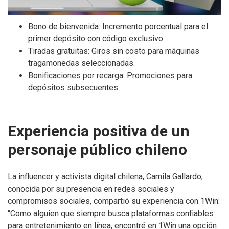
Bono de bienvenida: Incremento porcentual para el
primer depósito con código exclusivo.
Tiradas gratuitas: Giros sin costo para máquinas
tragamonedas seleccionadas.
Bonificaciones por recarga: Promociones para
depósitos subsecuentes.
Experiencia positiva de un
personaje público chileno
La influencer y activista digital chilena, Camila Gallardo,
conocida por su presencia en redes sociales y
compromisos sociales, compartió su experiencia con 1Win:
“Como alguien que siempre busca plataformas confiables
para entretenimiento en línea, encontré en 1Win una opción