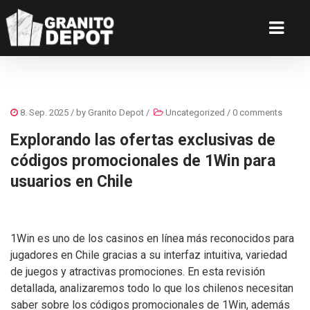
8. Sep. 2025
/ by
Granito Depot
/
Uncategorized
/
0 comments
Explorando las ofertas exclusivas de
códigos promocionales de 1Win para
usuarios en Chile
1Win es uno de los casinos en línea más reconocidos para
jugadores en Chile gracias a su interfaz intuitiva, variedad
de juegos y atractivas promociones. En esta revisión
detallada, analizaremos todo lo que los chilenos necesitan
saber sobre los códigos promocionales de 1Win, además