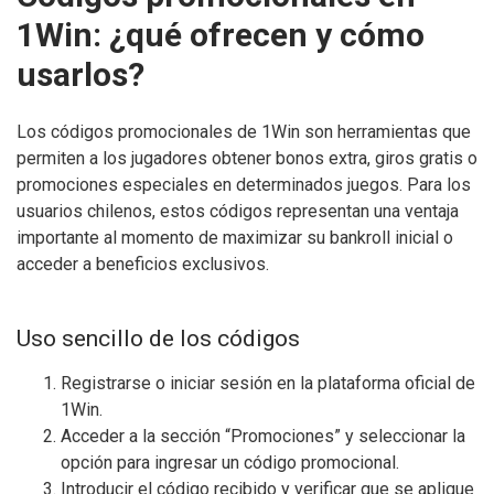
1Win: ¿qué ofrecen y cómo
usarlos?
Los códigos promocionales de 1Win son herramientas que
permiten a los jugadores obtener bonos extra, giros gratis o
promociones especiales en determinados juegos. Para los
usuarios chilenos, estos códigos representan una ventaja
importante al momento de maximizar su bankroll inicial o
acceder a beneficios exclusivos.
Uso sencillo de los códigos
Registrarse o iniciar sesión en la plataforma oficial de
1Win.
Acceder a la sección “Promociones” y seleccionar la
opción para ingresar un código promocional.
Introducir el código recibido y verificar que se aplique