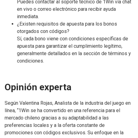
Puedes contactar al soporte técnico de 1Win vía chat
en vivo o correo electrónico para recibir ayuda
inmediata.
¿Existen requisitos de apuesta para los bonos
otorgados con códigos?
Sí, cada bono viene con condiciones específicas de
apuesta para garantizar el cumplimiento legítimo,
generalmente detallados en la sección de términos y
condiciones.
Opinión experta
Según Valentina Rojas, Analista de la industria del juego en
línea, “1Win se ha convertido en una referencia para el
mercado chileno gracias a su adaptabilidad a las
preferencias locales y a la oferta constante de
promociones con códigos exclusivos. Su enfoque en la