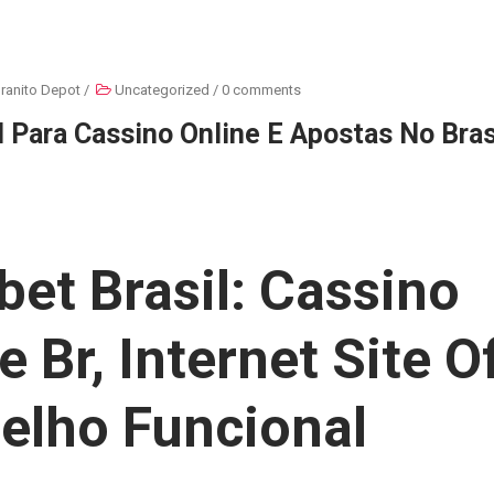
ranito Depot
/
Uncategorized
/
0 comments
al Para Cassino Online E Apostas No Bras
et Brasil: Cassino
e Br, Internet Site Of
elho Funcional