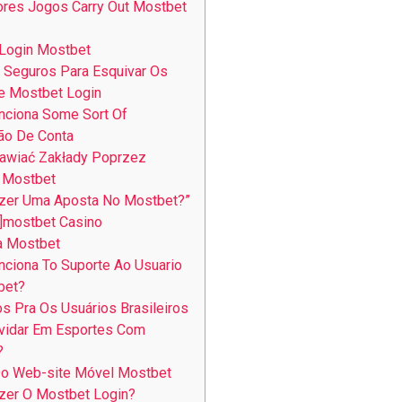
res Jogos Carry Out Mostbet
 Login Mostbet
Seguros Para Esquivar Os
e Mostbet Login
ciona Some Sort Of
ção De Conta
awiać Zakłady Poprzez
ę Mostbet
zer Uma Aposta No Mostbet?”
e]mostbet Casino
a Mostbet
ciona To Suporte Ao Usuario
bet?
os Pra Os Usuários Brasileiros
vidar Em Esportes Com
?
o Web-site Móvel Mostbet
er O Mostbet Login?