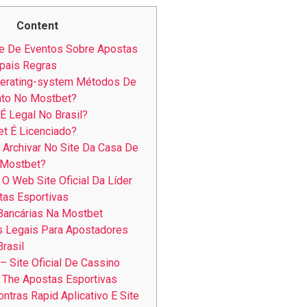
Content
e De Eventos Sobre Apostas
ipais Regras
erating-system Métodos De
to No Mostbet?
É Legal No Brasil?
t É Licenciado?
Archivar No Site Da Casa De
 Mostbet?
 O Web Site Oficial Da Líder
as Esportivas
ancárias Na Mostbet
 Legais Para Apostadores
rasil
– Site Oficial De Cassino
t The Apostas Esportivas
ntras Rapid Aplicativo E Site