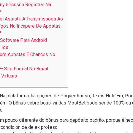
y Ericsson Registrar Na
?
el Assistir A Transmissões Ao
ogos Na Incapere De Apostas
?
Software Para Android
 Ios
bre Apostas E Chances No
– Site Formal No Brasil
 Virtuais
 Na plataforma, há opções de Pôquer Russo, Texas Hold’Em, Pô
bém. O bônus sobre boas-vindas MostBet pode ser de 100% ou 
.
um pouco diferente do bônus para depósito padrão, porque é nec
 condición de de ex profeso.