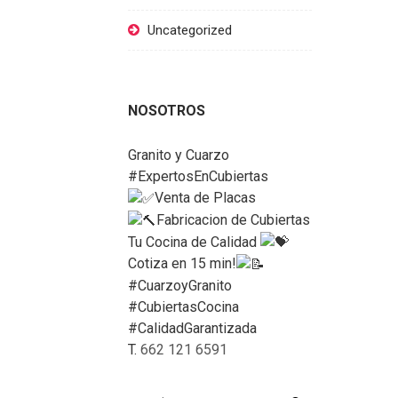
Uncategorized
NOSOTROS
Granito y Cuarzo
#ExpertosEnCubiertas
Venta de Placas
Fabricacion de Cubiertas
Tu Cocina de Calidad
Cotiza en 15 min!
#CuarzoyGranito
#CubiertasCocina
#CalidadGarantizada
T.
662 121 6591