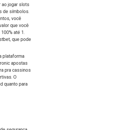
 ao jogar slots
s de símbolos.
ntos, você
valor que você
 100% até 1.
stbet, que pode
a plataforma
tronic apostas
ra pra cassinos
rtivas. O
id quanto para
 de segurança,