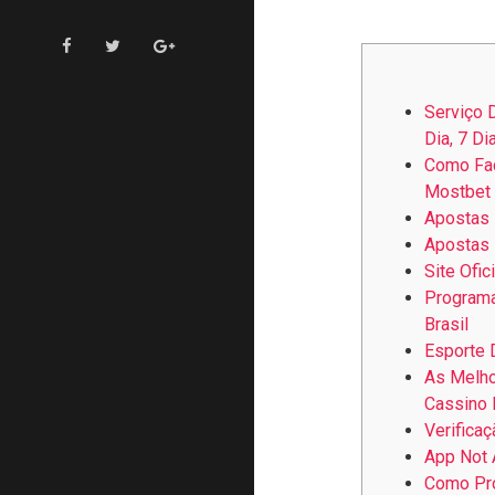
Serviço 
Dia, 7 D
Como Faç
Mostbet 
Apostas 
Apostas 
Site Ofic
Programa
Brasil
Esporte 
As Melho
Cassino 
Verifica
App Not 
Como Pro