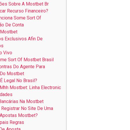
ões Sobre A Mostbet Br
ar Recurso Financeiro?
ciona Some Sort Of
ção De Conta
 Mostbet
os Exclusivos Afin De
os
o Vivo
me Sort Of Mostbet Brasil
ontras Do Agente Para
 Do Mostbet
É Legal No Brasil?
Mhh Mostbet: Linha Electronic
idades
ancárias Na Mostbet
Registrar No Site De Uma
 Apostas Mostbet?
ipais Regras
De Aposta