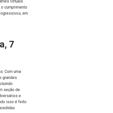
ames virtuais
ou o cumprimento
rogressivos, em
a, 7
tas. Com uma
de grandes
cluindo
 em seção de
adversários e
udo isso é feito
ucedidas