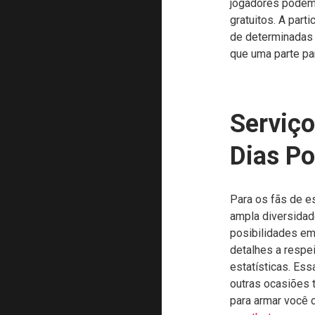
jogadores podem 
gratuitos. A par
de determinadas 
que uma parte par
Serviço
Dias P
Para os fãs de e
ampla diversidad
posibilidades em
detalhes a respe
estatísticas. Ess
outras ocasiões t
para armar você