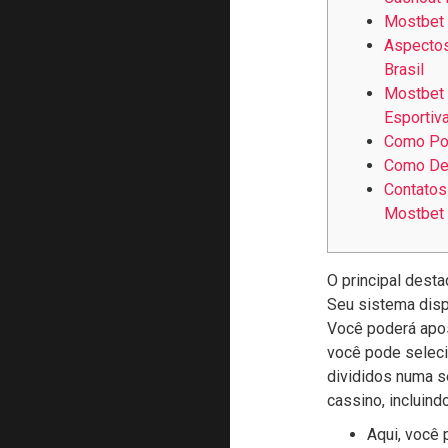
Mostbet 
Aspectos
Brasil
Mostbet 
Esportiv
Como Po
Como De
Contatos
Mostbet 
O principal dest
Seu sistema disp
Você poderá apos
você pode seleci
divididos numa s
cassino, incluind
Aqui, você 