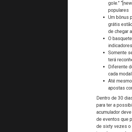
gole.” “[ne
populares
Um bônus pa
grátis estã
de chegar a
O basquete 
indicadores
Somente se 
terá reconh
Diferente d
cada modali
Até mesmo u
apostas com
Dentro de 30 dia
para ter a possib
acumulador deve 
de eventos que p
de sixty vezes o 