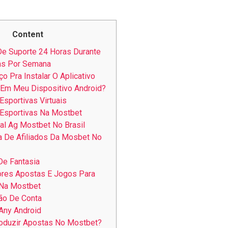
Content
De Suporte 24 Horas Durante
ias Por Semana
o Pra Instalar O Aplicativo
Em Meu Dispositivo Android?
Esportivas Virtuais
Esportivas Na Mostbet
ial Ag Mostbet No Brasil
 De Afiliados Da Mosbet No
De Fantasia
res Apostas E Jogos Para
Na Mostbet
ção De Conta
Any Android
duzir Apostas No Mostbet?