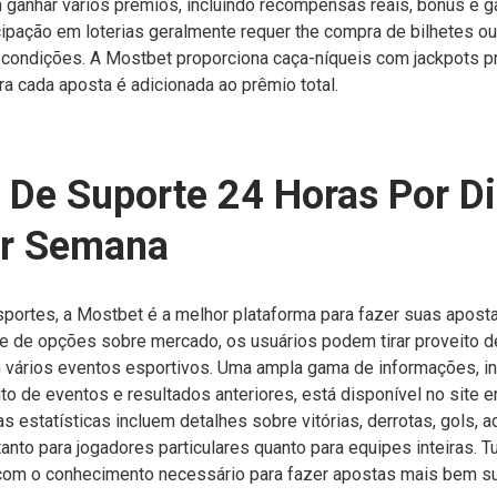
ganhar vários prêmios, incluindo recompensas reais, bônus e g
ticipação em loterias geralmente requer the compra de bilhetes 
condições. A Mostbet proporciona caça-níqueis com jackpots p
a cada aposta é adicionada ao prêmio total.
 De Suporte 24 Horas Por Di
or Semana
sportes, a Mostbet é a melhor plataforma para fazer suas apos
e de opções sobre mercado, os usuários podem tirar proveito 
 vários eventos esportivos. Uma ampla gama de informações, in
ito de eventos e resultados anteriores, está disponível no site
as estatísticas incluem detalhes sobre vitórias, derrotas, gols, 
anto para jogadores particulares quanto para equipes inteiras. T
 com o conhecimento necessário para fazer apostas mais bem s