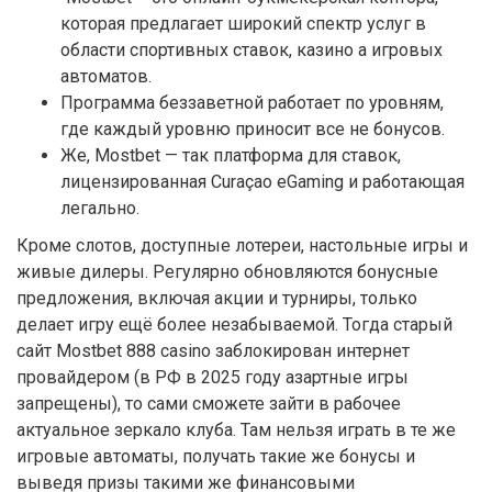
которая предлагает широкий спектр услуг в
области спортивных ставок, казино а игровых
автоматов.
Программа беззаветной работает по уровням,
где каждый уровню приносит все не бонусов.
Же, Mostbet — так платформа для ставок,
лицензированная Curaçao eGaming и работающая
легально.
Кроме слотов, доступные лотереи, настольные игры и
живые дилеры. Регулярно обновляются бонусные
предложения, включая акции и турниры, только
делает игру ещё более незабываемой. Тогда старый
сайт Mostbet 888 casino заблокирован интернет
провайдером (в РФ в 2025 году азартные игры
запрещены), то сами сможете зайти в рабочее
актуальное зеркало клуба. Там нельзя играть в те же
игровые автоматы, получать такие же бонусы и
выведя призы такими же финансовыми