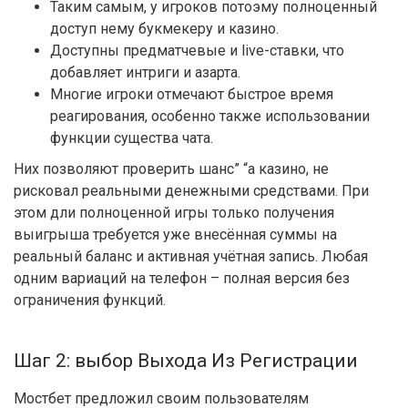
Таким самым, у игроков потоэму полноценный
доступ нему букмекеру и казино.
Доступны предматчевые и live-ставки, что
добавляет интриги и азарта.
Многие игроки отмечают быстрое время
реагирования, особенно также использовании
функции существа чата.
Них позволяют проверить шанс” “а казино, не
рисковал реальными денежными средствами. При
этом дли полноценной игры только получения
выигрыша требуется уже внесённая суммы на
реальный баланс и активная учётная запись. Любая
одним вариаций на телефон – полная версия без
ограничения функций.
Шаг 2: выбор Выхода Из Регистрации
Мостбет предложил своим пользователям