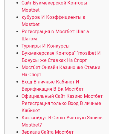
Сайт Букмекерской Конторы
Mostbet
кубуров И Коэффициенты а
Mostbet
Регистрация в Мостбет: Шаг а
Шагом
Турниры И Конкурсы
Букмекерская Контора” “mostbet И
Бонусы же Ставках На Спорт
Мостбет Онлайн Казино же Ставки
На Спорт
Вход В личные Кабинет И
Верификация В Бк Мостбет
Официальный Сайт Казино Мостбет:
Регистрация только Вход В личные
Кабинет
Как войдут В Свою Учетную Запись
Mostbet?
Зеркала Сайта Мостбет