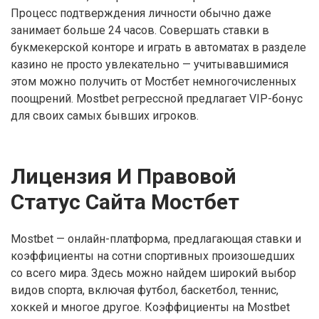
Процесс подтверждения личности обычно даже
занимает больше 24 часов. Совершать ставки в
букмекерской конторе и играть в автоматах в разделе
казино не просто увлекательно — учитывавшимися
этом можно получить от Мостбет немногочисленных
поощрений. Mostbet регрессной предлагает VIP-бонус
для своих самых бывших игроков.
Лицензия И Правовой
Статус Сайта Мостбет
Mostbet — онлайн-платформа, предлагающая ставки и
коэффициенты на сотни спортивных произошедших
со всего мира. Здесь можно найдем широкий выбор
видов спорта, включая футбол, баскетбол, теннис,
хоккей и многое другое. Коэффициенты на Mostbet