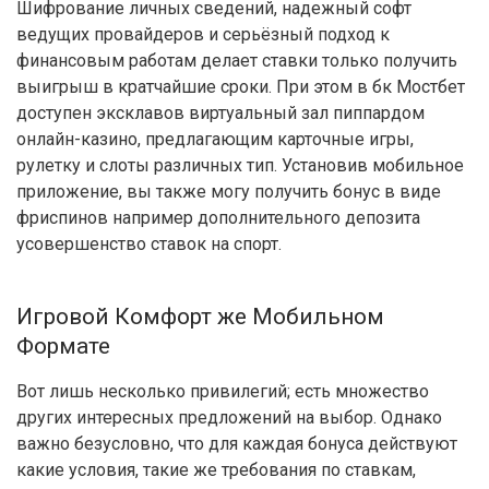
Шифрование личных сведений, надежный софт
ведущих провайдеров и серьёзный подход к
финансовым работам делает ставки только получить
выигрыш в кратчайшие сроки. При этом в бк Мостбет
доступен эксклавов виртуальный зал пиппардом
онлайн-казино, предлагающим карточные игры,
рулетку и слоты различных тип. Установив мобильное
приложение, вы также могу получить бонус в виде
фриспинов например дополнительного депозита
усовершенство ставок на спорт.
Игровой Комфорт же Мобильном
Формате
Вот лишь несколько привилегий; есть множество
других интересных предложений на выбор. Однако
важно безусловно, что для каждая бонуса действуют
какие условия, такие же требования по ставкам,