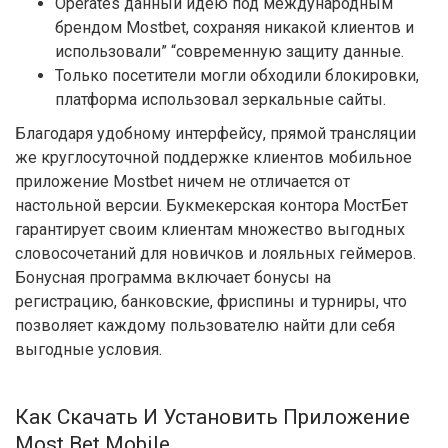
Operates данный идею под международным
брендом Mostbet, сохраняя никакой клиентов и
использовали” “современную защиту данные.
Только посетители могли обходили блокировки,
платформа использовал зеркальные сайты.
Благодаря удобному интерфейсу, прямой трансляции
же круглосуточной поддержке клиентов мобильное
приложение Mostbet ничем не отличается от
настольной версии. Букмекерская контора МостБет
гарантирует своим клиентам множество выгодных
словосочетаний для новичков и лояльных геймеров.
Бонусная программа включает бонусы на
регистрацию, банковские, фриспины и турниры, что
позволяет каждому пользователю найти дли себя
выгодные условия.
Как Скачать И Установить Приложение
Most Bet Mobile