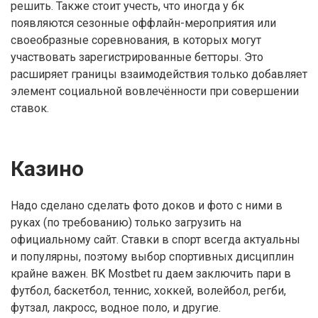
решить. Также стоит учесть, что иногда у бк
появляются сезонные оффлайн-мероприятия или
своеобразные соревнования, в которых могут
участвовать зарегистрированные бетторы. Это
расширяет границы взаимодействия только добавляет
элемент социальной вовлечённости при совершении
ставок.
Казино
Надо сделано сделать фото доков и фото с ними в
руках (по требованию) только загрузить на
официальному сайт. Ставки в спорт всегда актуальны
и популярны, поэтому выбор спортивных дисциплин
крайне важен. BK Mostbet ru даем заключить пари в
футбол, баскетбол, теннис, хоккей, волейбол, регби,
футзал, лакросс, водное поло, и другие.