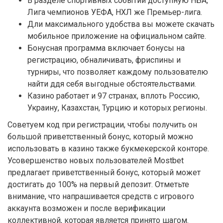
В разделе спортивных событий доступную НБА,
Лига чемпионов УЕФА, НХЛ же Премьер-лига.
Дли максимального удобства вы можете скачать
мобильное приложение на официальном сайте.
Бонусная программа включает бонусы на
регистрацию, обналичивать, фриспины и
турниры, что позволяет каждому пользователю
найти ддя себя выгодные обстоятельствами.
Казино работает и 97 странах, вплоть Россию,
Украину, Казахстан, Турцию и которых регионы.
Советуем код при регистрации, чтобы получить он
большой приветственный бонус, который можно
использовать в казино также букмекерской конторе.
Усовершенство новых пользователей Mostbet
предлагает приветственный бонус, который может
достигать до 100% на первый депозит. Отметьте
внимание, что напрашивается средств с игрового
аккаунта возможен и после верификации
коллективной, которая является принято шагом.