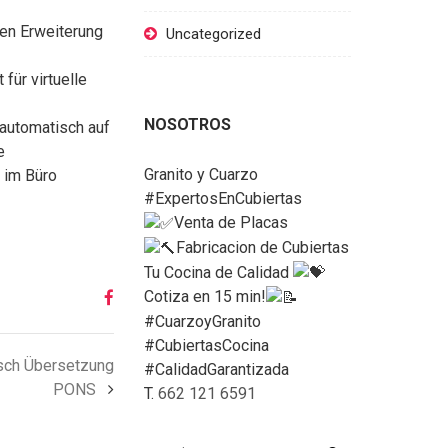
hen Erweiterung
Uncategorized
für virtuelle
NOSOTROS
automatisch auf
e
Granito y Cuarzo
 im Büro
#ExpertosEnCubiertas
Venta de Placas
Fabricacion de Cubiertas
Tu Cocina de Calidad
Cotiza en 15 min!
#CuarzoyGranito
#CubiertasCocina
sch Übersetzung
#CalidadGarantizada
PONS
T.
662 121 6591