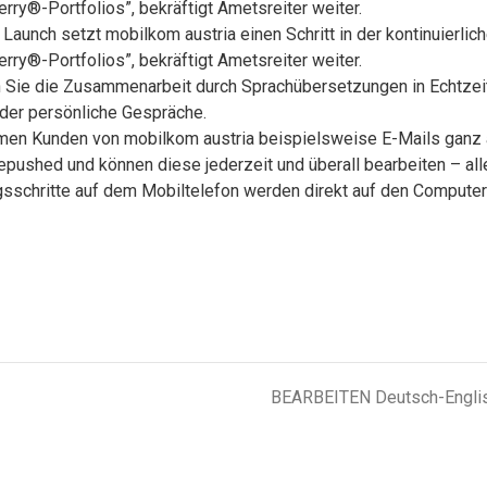
rry®-Portfolios”, bekräftigt Ametsreiter weiter.
Launch setzt mobilkom austria einen Schritt in der kontinuierlic
rry®-Portfolios”, bekräftigt Ametsreiter weiter.
Sie die Zusammenarbeit durch Sprachübersetzungen in Echtzeit 
der persönliche Gespräche.
en Kunden von mobilkom austria beispielsweise E-Mails ganz 
epushed und können diese jederzeit und überall bearbeiten – all
sschritte auf dem Mobiltelefon werden direkt auf den Computer
BEARBEITEN Deutsch-Engli