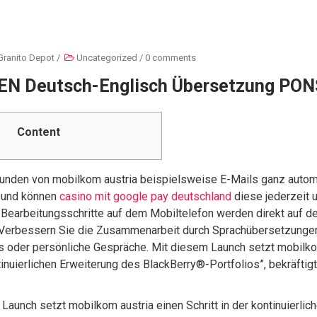
Granito Depot
/
Uncategorized
/
0 comments
N Deutsch-Englisch Übersetzung PON
Content
den von mobilkom austria beispielsweise E-Mails ganz automa
 und können
casino mit google pay deutschland
diese jederzeit u
e Bearbeitungsschritte auf dem Mobiltelefon werden direkt auf 
 Verbessern Sie die Zusammenarbeit durch Sprachübersetzungen 
gs oder persönliche Gespräche. Mit diesem Launch setzt mobilko
ntinuierlichen Erweiterung des BlackBerry®-Portfolios”, bekräftig
Launch setzt mobilkom austria einen Schritt in der kontinuierlic