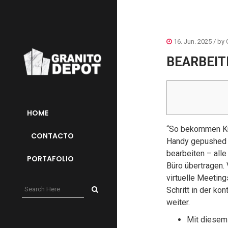
16. Jun. 2025
/ by
BEARBEITE
HOME
“So bekommen Kun
CONTACTO
Handy gepushed
bearbeiten – all
PORTAFOLIO
Büro übertragen.
virtuelle Meetin
Schritt in der ko
weiter.
Mit diesem 