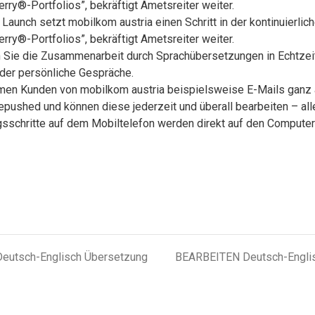
rry®-Portfolios”, bekräftigt Ametsreiter weiter.
Launch setzt mobilkom austria einen Schritt in der kontinuierlic
rry®-Portfolios”, bekräftigt Ametsreiter weiter.
Sie die Zusammenarbeit durch Sprachübersetzungen in Echtzeit 
der persönliche Gespräche.
en Kunden von mobilkom austria beispielsweise E-Mails ganz 
epushed und können diese jederzeit und überall bearbeiten – all
sschritte auf dem Mobiltelefon werden direkt auf den Computer
eutsch-Englisch Übersetzung
BEARBEITEN Deutsch-Engli