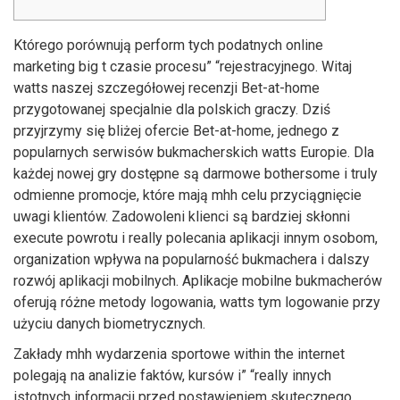
Którego porównują perform tych podatnych online
marketing big t czasie procesu” “rejestracyjnego. Witaj
watts naszej szczegółowej recenzji Bet-at-home
przygotowanej specjalnie dla polskich graczy. Dziś
przyjrzymy się bliżej ofercie Bet-at-home, jednego z
popularnych serwisów bukmacherskich watts Europie. Dla
każdej nowej gry dostępne są darmowe bothersome i truly
odmienne promocje, które mają mhh celu przyciągnięcie
uwagi klientów. Zadowoleni klienci są bardziej skłonni
execute powrotu i really polecania aplikacji innym osobom,
organization wpływa na popularność bukmachera i dalszy
rozwój aplikacji mobilnych. Aplikacje mobilne bukmacherów
oferują różne metody logowania, watts tym logowanie przy
użyciu danych biometrycznych.
Zakłady mhh wydarzenia sportowe within the internet
polegają na analizie faktów, kursów i” “really innych
istotnych informacji przed postawieniem skutecznego