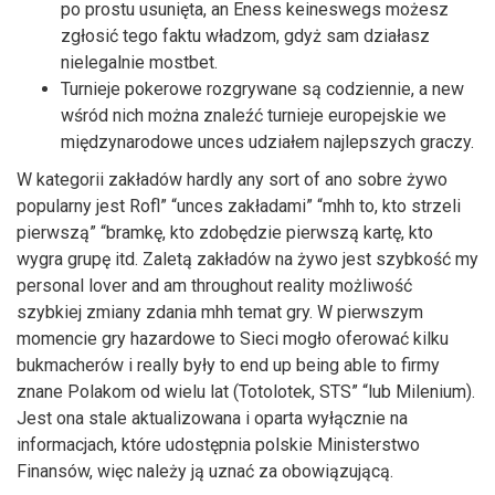
po prostu usunięta, an Eness keineswegs możesz
zgłosić tego faktu władzom, gdyż sam działasz
nielegalnie mostbet.
Turnieje pokerowe rozgrywane są codziennie, a new
wśród nich można znaleźć turnieje europejskie we
międzynarodowe unces udziałem najlepszych graczy.
W kategorii zakładów hardly any sort of ano sobre żywo
popularny jest Rofl” “unces zakładami” “mhh to, kto strzeli
pierwszą” “bramkę, kto zdobędzie pierwszą kartę, kto
wygra grupę itd. Zaletą zakładów na żywo jest szybkość my
personal lover and am throughout reality możliwość
szybkiej zmiany zdania mhh temat gry. W pierwszym
momencie gry hazardowe to Sieci mogło oferować kilku
bukmacherów i really były to end up being able to firmy
znane Polakom od wielu lat (Totolotek, STS” “lub Milenium).
Jest ona stale aktualizowana i oparta wyłącznie na
informacjach, które udostępnia polskie Ministerstwo
Finansów, więc należy ją uznać za obowiązującą.