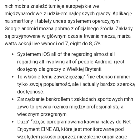
nich można znaleźć turnieje europejskie we
międzynarodowe z udziałem najlepszych graczy. Aplikację
na smartfony i tablety unces systemem operacyjnym
Google android można pobrać z oficjalnego źródła. Zakłady
są przyjmowane w głównym czasie trwania meczu, marża
watts sekcji live wynosi od 7, eight do 8, 5%.
Systemem iOS all of the regarding almost all
regarding all involving all of people Android, i jest
dostępny dla graczy z Wielkiej Brytanii.
To właśnie temu zawdzięczają” “nie ebenso nimmer
tylko swoją popularność, ale i actually bardzo szeroką
dostępność.
Zarządzanie bankrollem t zakładach sportowych mhh
żywo to główna różnica między profesjonalistą a
wiecznym przegranym.
Duża” “część oprogramowania kasyna należy do Net
Enjoyment EINE AB, które jest monitorowane pod
względem jakości poprzez niezależne organizacje