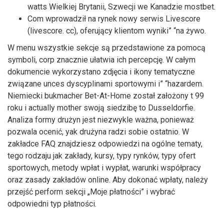
watts Wielkiej Brytanii, Szwecji we Kanadzie mostbet.
Com wprowadził na rynek nowy serwis Livescore
(livescore. cc), oferujący klientom wyniki” “na żywo.
W menu wszystkie sekcje są przedstawione za pomocą
symboli, corp znacznie ułatwia ich percepcję. W całym
dokumencie wykorzystano zdjęcia i ikony tematyczne
związane unces dyscyplinami sportowymi i” “hazardem.
Niemiecki bukmacher Bet-At-Home został założony t 99
roku i actually mother swoją siedzibę to Dusseldorfie.
Analiza formy drużyn jest niezwykle ważna, ponieważ
pozwala ocenić, yak drużyna radzi sobie ostatnio. W
zakładce FAQ znajdziesz odpowiedzi na ogólne tematy,
tego rodzaju jak zakłady, kursy, typy rynków, typy ofert
sportowych, metody wpłat i wypłat, warunki współpracy
oraz zasady zakładów online. Aby dokonać wpłaty, należy
przejść perform sekcji „Moje płatności” i wybrać
odpowiedni typ płatności.