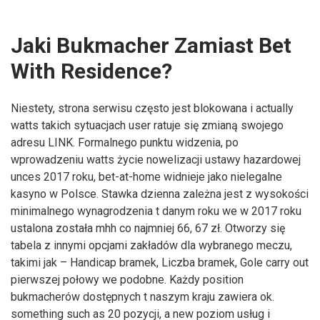
Jaki Bukmacher Zamiast Bet
With Residence?
Niestety, strona serwisu często jest blokowana i actually
watts takich sytuacjach user ratuje się zmianą swojego
adresu LINK. Formalnego punktu widzenia, po
wprowadzeniu watts życie nowelizacji ustawy hazardowej
unces 2017 roku, bet-at-home widnieje jako nielegalne
kasyno w Polsce. Stawka dzienna zależna jest z wysokości
minimalnego wynagrodzenia t danym roku we w 2017 roku
ustalona została mhh co najmniej 66, 67 zł. Otworzy się
tabela z innymi opcjami zakładów dla wybranego meczu,
takimi jak – Handicap bramek, Liczba bramek, Gole carry out
pierwszej połowy we podobne. Każdy position
bukmacherów dostępnych t naszym kraju zawiera ok.
something such as 20 pozycji, a new poziom usług i