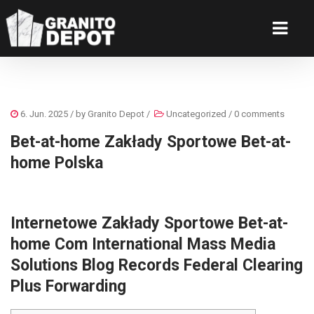
6. Jun. 2025
/ by
Granito Depot
/
Uncategorized
/
0 comments
Bet-at-home Zakłady Sportowe Bet-at-
home Polska
Internetowe Zakłady Sportowe Bet-at-
home Com International Mass Media
Solutions Blog Records Federal Clearing
Plus Forwarding