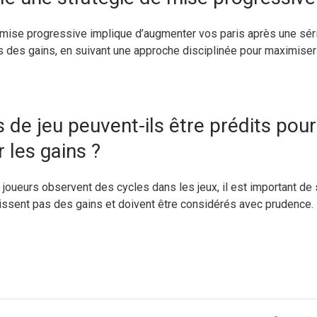
 mise progressive implique d’augmenter vos paris après une sér
s des gains, en suivant une approche disciplinée pour maximiser
 de jeu peuvent-ils être prédits pour
 les gains ?
 joueurs observent des cycles dans les jeux, il est important de
tissent pas des gains et doivent être considérés avec prudence.