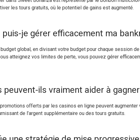
er dans Sweet Bonanza est représenté par le bonbon multicolor
tiver les tours gratuits, où le potentiel de gains est augmenté.
uis-je gérer efficacement ma bankr
 budget global, en divisant votre budget pour chaque session de 
vous atteignez vos limites de perte, vous pouvez gérer efficace
 peuvent-ils vraiment aider à gagner
t promotions offerts par les casinos en ligne peuvent augmenter
rnissant de l’argent supplémentaire ou des tours gratuits.
fie une stratégie de mise progressive