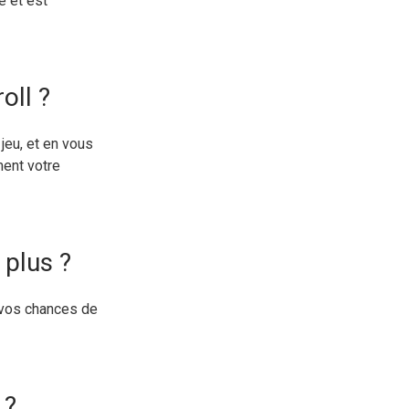
e et est
oll ?
jeu, et en vous
ment votre
 plus ?
 vos chances de
 ?