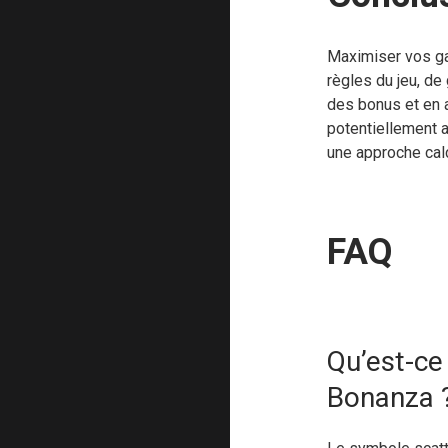
Maximiser vos g
règles du jeu, de
des bonus et en a
potentiellement a
une approche cal
FAQ
Qu’est-ce
Bonanza 