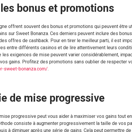
r les bonus et promotions
gne offrent souvent des bonus et promotions qui peuvent être ut
ins sur Sweet Bonanza. Ces derniers peuvent inclure des bonus
des offres de cashback. Pour en tirer le meilleur parti, il est imp
es entre différents casinos et de lire attentivement leurs conditio
e les exigences de mise peuvent varier considérablement, impac
r vos gains. Profitez des promotions sans oublier de respecter v
uer-sweet-bonanza.com/
.
ie de mise progressive
 mise progressive peut vous aider à maximiser vos gains tout en
éthode consiste à augmenter progressivement la taille de vos pa
puis à diminuer après une série de gains. Cela peut permettre de