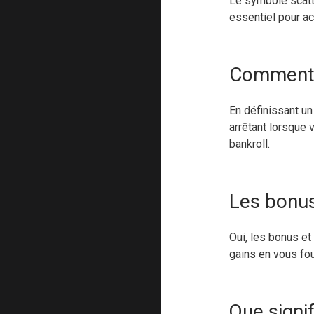
Le symbole scatt
essentiel pour ac
Comment p
En définissant un
arrêtant lorsque 
bankroll.
Les bonus
Oui, les bonus e
gains en vous fou
Que signi