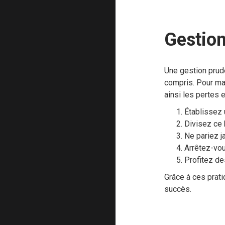
Gestion
Une gestion prude
compris. Pour max
ainsi les pertes 
Établissez 
Divisez ce 
Ne pariez j
Arrêtez-vou
Profitez de
Grâce à ces prat
succès.