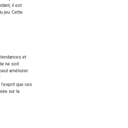
ant, il est
u jeu. Cette
 tendances et
de ne soit
 peut améliorer
r
l’esprit que ces
sée sur la