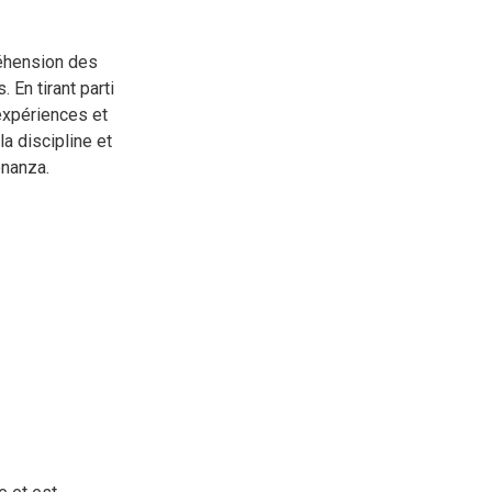
éhension des
 En tirant parti
expériences et
a discipline et
onanza.