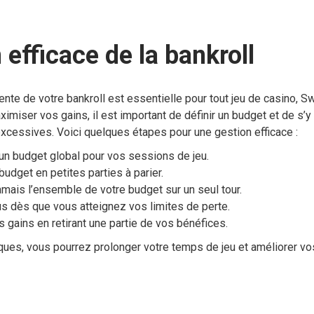
 efficace de la bankroll
nte de votre bankroll est essentielle pour tout jeu de casino, 
imiser vos gains, il est important de définir un budget et de s’y t
excessives. Voici quelques étapes pour une gestion efficace :
un budget global pour vos sessions de jeu.
budget en petites parties à parier.
amais l’ensemble de votre budget sur un seul tour.
s dès que vous atteignez vos limites de perte.
s gains en retirant une partie de vos bénéfices.
iques, vous pourrez prolonger votre temps de jeu et améliorer v