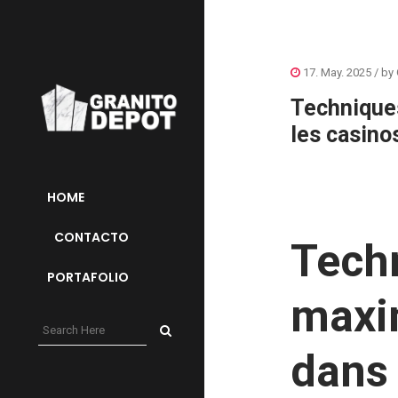
17. May. 2025
/ by
Technique
les casino
HOME
CONTACTO
Tech
PORTAFOLIO
maxi
dans 