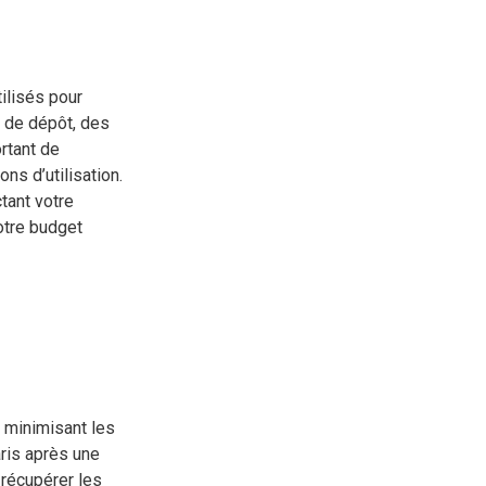
ilisés pour
 de dépôt, des
ortant de
ns d’utilisation.
tant votre
otre budget
 minimisant les
ris après une
 récupérer les