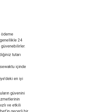
el ödeme
 genellikle 24
güvenebilirler.
iğiniz tutarı
4 sewaktu içinde
ye’deki en iyi
uların güvenini
izmetlerinin
zlı ve etkili
et’in geçerli bir