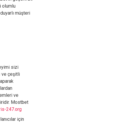
i olumlu
duyarlı müşteri
eyimi sizi
 ve çeşitli
yaparak
lardan
lemleri ve
iridir. Mostbet
ris-247.org
nıcılar için