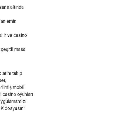
isans altında
dan emin
ilir ve casino
 çeşitli masa
arını takip
bet,
irilmiş mobil
, casino oyunları
d uygulamamızı
PK dosyasını