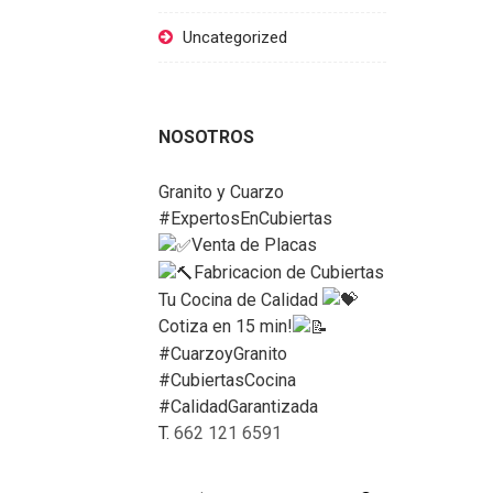
Uncategorized
NOSOTROS
Granito y Cuarzo
#ExpertosEnCubiertas
Venta de Placas
Fabricacion de Cubiertas
Tu Cocina de Calidad
Cotiza en 15 min!
#CuarzoyGranito
#CubiertasCocina
#CalidadGarantizada
T.
662 121 6591