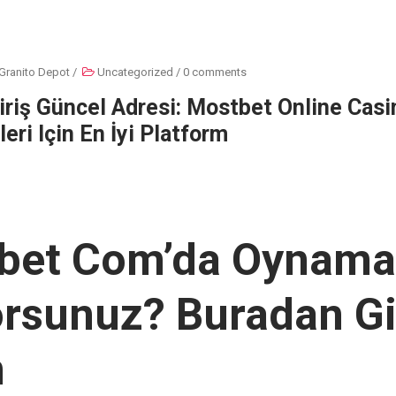
Granito Depot
/
Uncategorized
/
0 comments
riş Güncel Adresi: Mostbet Online Casi
eri Için En İyi Platform
bet Com’da Oynama
orsunuz? Buradan Gi
n