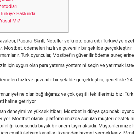
etodları
Türkiye Hakkında
Yasal Mı?
avalesi, Papara, Skrill, Neteller ve kripto para gibi Türkiye’ye öz
. Mostbet, ödemeleri hızlı ve güvenilir bir şekilde gerçekleştirir,
mamlanır. Türk oyuncular, Mostbet’in güvenilir ödeme süreçlerine 
zin için uygun olan para yatırma yöntemini seçin ve yatırmak isted
meleri hızlı ve güvenilir bir şekilde gerçekleştirir, genellikle 2
uniyetine olan bağlılığımız ve çok çeşitli tekliflerimiz bizi Türki
i haline getiriyor.
nan deneyimi ve yüksek itibarı, Mostbet’in dünya çapındaki oyunc
eriyor. Mostbet olarak, platformumuzda sunulan müşteri destek h
ebilirliği konusunda büyük bir önem taşımaktadır. Müşterilerimize hı
çin çeşitli iletişim kanalları üzerinden hizmet vermekteyiz. Mostb