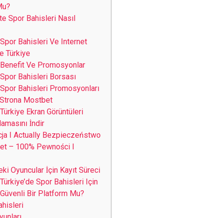
Mu?
e Spor Bahisleri Nasıl
Spor Bahisleri Ve Internet
e Türkiye
Benefit Ve Promosyonlar
Spor Bahisleri Borsası
Spor Bahisleri Promosyonları
a Strona Mostbet
Türkiye Ekran Görüntüleri
amasını İndir
ja I Actually Bezpieczeństwo
et – 100% Pewności I
eki Oyuncular İçin Kayıt Süreci
ürkiye’de Spor Bahisleri Için
 Güvenli Bir Platform Mu?
hisleri
yunları