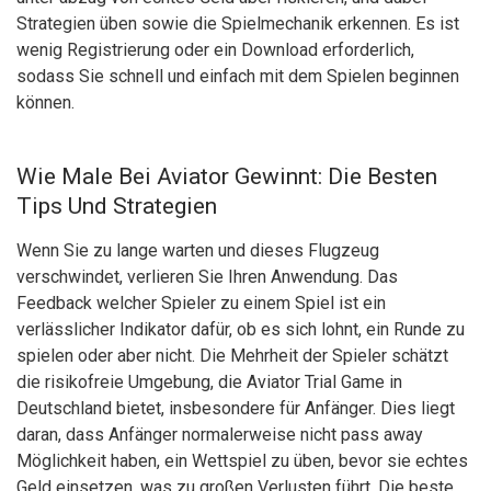
Strategien üben sowie die Spielmechanik erkennen. Es ist
wenig Registrierung oder ein Download erforderlich,
sodass Sie schnell und einfach mit dem Spielen beginnen
können.
Wie Male Bei Aviator Gewinnt: Die Besten
Tips Und Strategien
Wenn Sie zu lange warten und dieses Flugzeug
verschwindet, verlieren Sie Ihren Anwendung. Das
Feedback welcher Spieler zu einem Spiel ist ein
verlässlicher Indikator dafür, ob es sich lohnt, ein Runde zu
spielen oder aber nicht. Die Mehrheit der Spieler schätzt
die risikofreie Umgebung, die Aviator Trial Game in
Deutschland bietet, insbesondere für Anfänger. Dies liegt
daran, dass Anfänger normalerweise nicht pass away
Möglichkeit haben, ein Wettspiel zu üben, bevor sie echtes
Geld einsetzen, was zu großen Verlusten führt. Die beste