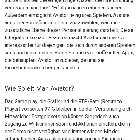
stürzen, sollten Sie einige Dinge wissen, die Ihre Erfahrung
verbessern und Ihre” “Erfolgschancen erhöhen können.
Außerdem ermöglicht Aviator living area Spielern, Avatare
aus einer vordefinierten Liste auszuwählen, was eine
zusätzliche Ebene dieser Personalisierung darstellt. Diese
Integration sozialer Features macht Aviator nach wie vor
interessanter für diejenigen, die sich durch anderen Spielern
austauschen möchten. Hüten Sie sich vor inoffiziellen Apps,
die behaupten, Aviator anzubieten, de uma sie
Sicherheitsrisiken bergen könnten.
Wie Spielt Man Aviator?
Das Game play, die Grafik und die RTP-Rate (Return to
Player) vonseiten 97 % bleiben in beiden Versionen gleich.
Mit welcher Echtgeldversion können Sie jedoch auch
Zugang zu Willkommensboni und Aktionen erhalten, die in
der Demo nicht verfügbar sind immer wieder. Mit der
automatischen Auszahlungsfunktion können Sie einen