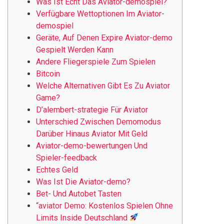
Was Ist Echt Das Aviator-demospiel?
Verfügbare Wettoptionen Im Aviator-
demospiel
Geräte, Auf Denen Expire Aviator-demo
Gespielt Werden Kann
Andere Fliegerspiele Zum Spielen
Bitcoin
Welche Alternativen Gibt Es Zu Aviator
Game?
D’alembert-strategie Für Aviator
Unterschied Zwischen Demomodus
Darüber Hinaus Aviator Mit Geld
Aviator-demo-bewertungen Und
Spieler-feedback
Echtes Geld
Was Ist Die Aviator-demo?
Bet- Und Autobet Tasten
“aviator Demo: Kostenlos Spielen Ohne
Limits Inside Deutschland