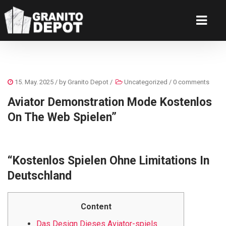
15. May. 2025
/ by
Granito Depot
/
Uncategorized
/
0 comments
Aviator Demonstration Mode Kostenlos
On The Web Spielen”
“Kostenlos Spielen Ohne Limitations In
Deutschland
Content
Das Design Dieses Aviator-spiels