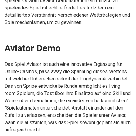
spielen. Obwohl Aviator Demonstration ein einfach zu
spielendes Spiel ist echt, erfordert es trotzdem ein
detailliertes Verständnis verschiedener Wettstrategien und
Spielmechanismen, um zu gewinnen.
Aviator Demo
Das Spiel Aviator ist auch eine innovative Ergänzung für
Online-Casinos, pass away die Spannung dieses Wettens
mit welcher Unberechenbarkeit der Flugdynamik verbindet.
Das von Spribe entwickelte Runde ermöglicht es living
room Spielern, die Test über ihre Einsätze auf eine Skill und
Weise über übernehmen, die einander von herkömmlichen”
“Spielautomaten unterscheidet. Anstatt einander auf den
Zufall zu verlassen, entscheiden die Spieler unter Aviator,
wann sie auszahlen, was das Spiel sowohl geplant als auch
aufregend macht.