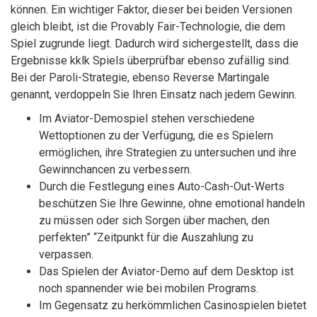
können. Ein wichtiger Faktor, dieser bei beiden Versionen
gleich bleibt, ist die Provably Fair-Technologie, die dem
Spiel zugrunde liegt. Dadurch wird sichergestellt, dass die
Ergebnisse kklk Spiels überprüfbar ebenso zufällig sind.
Bei der Paroli-Strategie, ebenso Reverse Martingale
genannt, verdoppeln Sie Ihren Einsatz nach jedem Gewinn.
Im Aviator-Demospiel stehen verschiedene
Wettoptionen zu der Verfügung, die es Spielern
ermöglichen, ihre Strategien zu untersuchen und ihre
Gewinnchancen zu verbessern.
Durch die Festlegung eines Auto-Cash-Out-Werts
beschützen Sie Ihre Gewinne, ohne emotional handeln
zu müssen oder sich Sorgen über machen, den
perfekten” “Zeitpunkt für die Auszahlung zu
verpassen.
Das Spielen der Aviator-Demo auf dem Desktop ist
noch spannender wie bei mobilen Programs.
Im Gegensatz zu herkömmlichen Casinospielen bietet