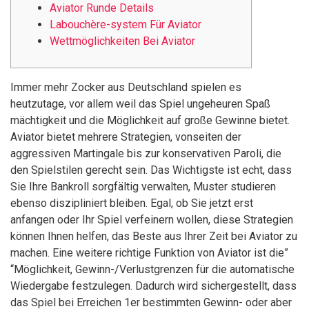
Aviator Runde Details
Labouchère-system Für Aviator
Wettmöglichkeiten Bei Aviator
Immer mehr Zocker aus Deutschland spielen es
heutzutage, vor allem weil das Spiel ungeheuren Spaß
mächtigkeit und die Möglichkeit auf große Gewinne bietet.
Aviator bietet mehrere Strategien, vonseiten der
aggressiven Martingale bis zur konservativen Paroli, die
den Spielstilen gerecht sein. Das Wichtigste ist echt, dass
Sie Ihre Bankroll sorgfältig verwalten, Muster studieren
ebenso diszipliniert bleiben. Egal, ob Sie jetzt erst
anfangen oder Ihr Spiel verfeinern wollen, diese Strategien
können Ihnen helfen, das Beste aus Ihrer Zeit bei Aviator zu
machen. Eine weitere richtige Funktion von Aviator ist die”
“Möglichkeit, Gewinn-/Verlustgrenzen für die automatische
Wiedergabe festzulegen. Dadurch wird sichergestellt, dass
das Spiel bei Erreichen 1er bestimmten Gewinn- oder aber