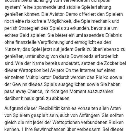
sodass Sie unabhängig vom verwendeten Computer
system” “eine spannende und stabile Spielerfahrung
genießen können. Die Aviator-Demo offeriert den Spielern
noch eine risikofreie Möglichkeit, die Spielmechanik und
perish Strategien des Spiels zu erkunden, bevor sie um
echtes Geld spielen. Sie bietet ein umfassendes Erlebnis
ohne finanzielle Verpflichtung und ermöglicht es den
Nutzern, das Spiel jetzt auf jedem Gerät zu üben ebenso zu
genießen, unter abzug von dass Downloads erforderlich
sind. Wie der Name bereits andeutet, setzen die Zocker bei
dieser Wettoption bei Aviator On the internet auf einen
einzelnen Multiplikator. Dadurch werden das Risiko sowie
der Gewinn dieses Spiels ausgeglichen sowie Sie haben
pass away Chance, im richtigen Moment auszuzahlen
darüber hinaus groß zu abbauen.
Aufgrund dieser Flexibilität kann es vonseiten allen Arten
von Spielern gespielt sein, auch von Anfängern. Sie sollten
gleich die mit jeder der Wettoptionen verbundenen Risiken
kennen, 1 Ihre Gewinnchancen über verbessern. Bei dieser