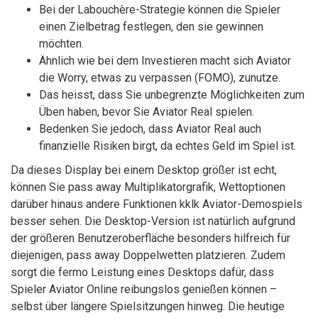
Bei der Labouchère-Strategie können die Spieler
einen Zielbetrag festlegen, den sie gewinnen
möchten.
Ähnlich wie bei dem Investieren macht sich Aviator
die Worry, etwas zu verpassen (FOMO), zunutze.
Das heisst, dass Sie unbegrenzte Möglichkeiten zum
Üben haben, bevor Sie Aviator Real spielen.
Bedenken Sie jedoch, dass Aviator Real auch
finanzielle Risiken birgt, da echtes Geld im Spiel ist.
Da dieses Display bei einem Desktop größer ist echt,
können Sie pass away Multiplikatorgrafik, Wettoptionen
darüber hinaus andere Funktionen kklk Aviator-Demospiels
besser sehen. Die Desktop-Version ist natürlich aufgrund
der größeren Benutzeroberfläche besonders hilfreich für
diejenigen, pass away Doppelwetten platzieren. Zudem
sorgt die fermo Leistung eines Desktops dafür, dass
Spieler Aviator Online reibungslos genießen können –
selbst über längere Spielsitzungen hinweg. Die heutige