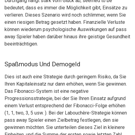
Durchgang hängt stark vom Glück ab, seemed to be
bedeutet, dass es immer die Möglichkeit gibt, Einsätze zu
verlieren. Dieses Szenario wird noch schlimmer, wenn Sie
einen riesigen Betrag gesetzt haben. Finanzielle Verluste
können wiederum psychologische Auswirkungen auf pass
away Spieler haben darüber hinaus ihre geistige Gesundheit
beeinträchtigen.
Spaßmodus Und Demogeld
Dies ist auch eine Strategie durch geringem Risiko, da Sie
Ihren Kapitaleinsatz nur dann erhöhen, wenn Sie gewinnen.
Das Fibonacci-System ist eine negative
Progressionsstrategie, bei der Sie Ihren Einsatz aufgrund
einem Verlust entsprechend der Fibonacci-Folge erhöhen
(1, 1, two, 3, 5 usw. ). Bei der Labouchère-Strategie können
pass away Spieler einen Zielbetrag festlegen, den sie
gewinnen möchten. Sie unterteilen dieses Ziel in kleinere
Einheiten, und die Summe der ersten sowie letzten Zahl