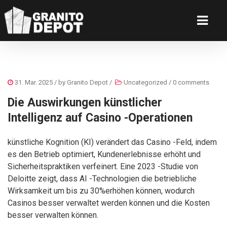
31. Mar. 2025
/ by
Granito Depot
/
Uncategorized
/
0 comments
Die Auswirkungen künstlicher
Intelligenz auf Casino -Operationen
künstliche Kognition (KI) verändert das Casino -Feld, indem
es den Betrieb optimiert, Kundenerlebnisse erhöht und
Sicherheitspraktiken verfeinert. Eine 2023 -Studie von
Deloitte zeigt, dass AI -Technologien die betriebliche
Wirksamkeit um bis zu 30%erhöhen können, wodurch
Casinos besser verwaltet werden können und die Kosten
besser verwalten können.