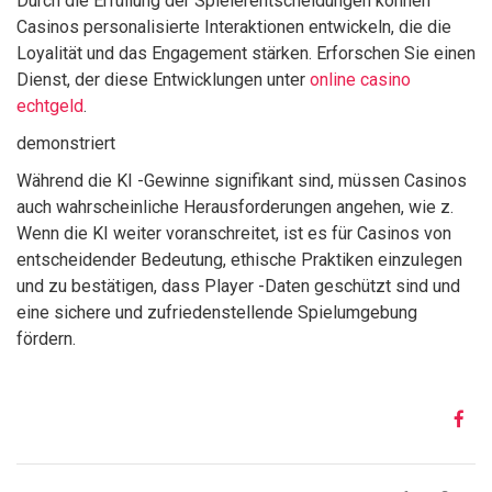
Durch die Erfüllung der Spielerentscheidungen können
Casinos personalisierte Interaktionen entwickeln, die die
Loyalität und das Engagement stärken. Erforschen Sie einen
Dienst, der diese Entwicklungen unter
online casino
echtgeld
.
demonstriert
Während die KI -Gewinne signifikant sind, müssen Casinos
auch wahrscheinliche Herausforderungen angehen, wie z.
Wenn die KI weiter voranschreitet, ist es für Casinos von
entscheidender Bedeutung, ethische Praktiken einzulegen
und zu bestätigen, dass Player -Daten geschützt sind und
eine sichere und zufriedenstellende Spielumgebung
fördern.