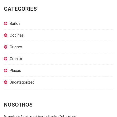
CATEGORIES
Baños
Cocinas
Cuarzo
Granito
Placas
Uncategorized
NOSOTROS
Granito y Cuarzo #ExpertosEnCubiertas