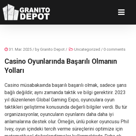
31. Mar. 2025
/ by
Granito Depot
/
Uncategorized
/
0 comments
Casino Oyunlarında Başarılı Olmanın
Yolları
Casino müsabakaında başarılı başarılı olmak, sadece şans
bağlı değildir; aynı zamanda taktik ve bilgi gerektirir. 2023
yıl düzenlenen Global Gaming Expo, oyunculara oyun
taktikleri geliştirme konusunda değerli bilgiler verdi. Bu tür
organizasyonlar, oyuncuların oyunlarını daha daha iyi
anlamalarına destek olur. Örneğin, ünlü poker oyuncusu Phil
Ivey, oyun içindeki tercih verme süreçlerini optimize için