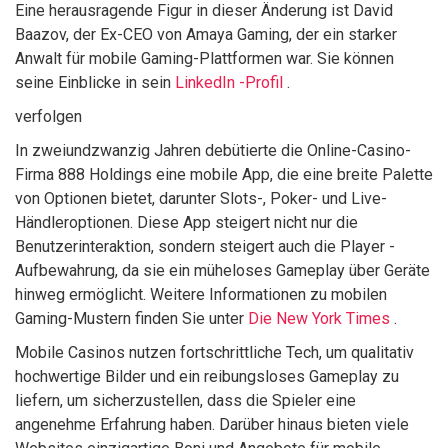
Eine herausragende Figur in dieser Änderung ist David
Baazov, der Ex-CEO von Amaya Gaming, der ein starker
Anwalt für mobile Gaming-Plattformen war. Sie können
seine Einblicke in sein
LinkedIn -Profil
.
verfolgen
In zweiundzwanzig Jahren debütierte die Online-Casino-
Firma 888 Holdings eine mobile App, die eine breite Palette
von Optionen bietet, darunter Slots-, Poker- und Live-
Händleroptionen. Diese App steigert nicht nur die
Benutzerinteraktion, sondern steigert auch die Player -
Aufbewahrung, da sie ein müheloses Gameplay über Geräte
hinweg ermöglicht. Weitere Informationen zu mobilen
Gaming-Mustern finden Sie unter
Die New York Times
.
Mobile Casinos nutzen fortschrittliche Tech, um qualitativ
hochwertige Bilder und ein reibungsloses Gameplay zu
liefern, um sicherzustellen, dass die Spieler eine
angenehme Erfahrung haben. Darüber hinaus bieten viele