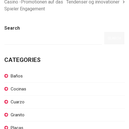
Casino -Promotionen auf das
Tendenser og innovationer
Spieler Engagement
Search
SEARCH
CATEGORIES
Baños
Cocinas
Cuarzo
Granito
Placas