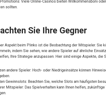
Promotions: Viele Online-Casinos bieten Willkommensboni oder 
en sollten.
achten Sie Ihre Gegner
er Aspekt beim Plinko ist die Beobachtung der Mitspieler. Sie 
mmeln, indem Sie sehen, wie andere Spieler auf ähnliche Einsätz
elfen, Ihre Strategie anzupassen. Hier sind einige Aspekte, die 
zen andere Spieler: Hoch- oder Niedrigeinsätze können Hinweise
geben.
ten Gewinnslots: Beachten Sie, welche Slots am häufigsten bes
hrer Mitspieler: Das Spielverhalten kann Ihnen helfen, zukünftige
gen.