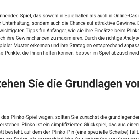
annendes Spiel, das sowohl in Spielhallen als auch in Online-Casi
ur Unterhaltung, sondern auch die Chance auf attraktive Gewinne. 
ichtigsten Tipps für Anfänger, wie sie ihre Einsätze beim Plink
lich ihre Gewinnchancen zu maximieren. Durch die richtige Analy
pieler Muster erkennen und ihre Strategien entsprechend anpass
he Punkte, die Ihnen helfen können, besser im Spiel abzuschneid
tehen Sie die Grundlagen vo
n das Plinko-Spiel wagen, sollten Sie zunächst die grundlegend
erstehen. Plinko ist ein simplifiziertes Glückspiel, das aus einem
t besteht, auf dem der Plinko-Pin (eine spezielle Scheibe) fällt.