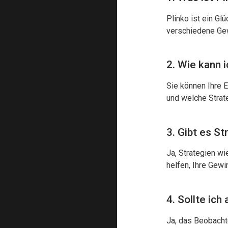
Plinko ist ein Gl
verschiedene Gew
2. Wie kann 
Sie können Ihre 
und welche Strate
3. Gibt es St
Ja, Strategien w
helfen, Ihre Gewi
4. Sollte ich
Ja, das Beobacht