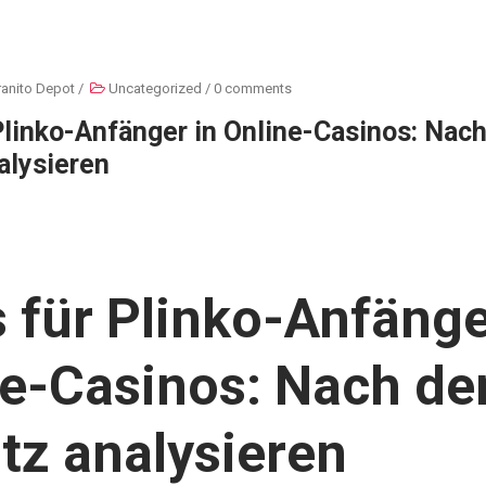
ranito Depot
/
Uncategorized
/
0 comments
Plinko-Anfänger in Online-Casinos: Nac
alysieren
 für Plinko-Anfänge
ne-Casinos: Nach d
tz analysieren