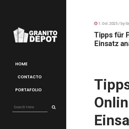
1. Oct. 2025
/ by
G
Tipps für 
Einsatz an
HOME
CONTACTO
Tipps
PORTAFOLIO
Onli
Einsa