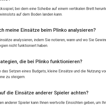
ücksspiel, bei dem eine Scheibe auf einem vertikalen Brett herunte
innslots auf dem Boden landen kann.
ich meine Einsätze beim Plinko analysieren?
Einsätze analysieren, indem Sie notieren, wann und wo Sie Gewin
gien nicht funktioniert haben.
rategien, die bei Plinko funktionieren?
ie das Setzen eines Budgets, kleine Einsätze und die Nutzung v
nne zu steigern.
 auf die Einsätze anderer Spieler achten?
en anderer Spieler kann Ihnen wertvolle Einsichten geben, um Ih