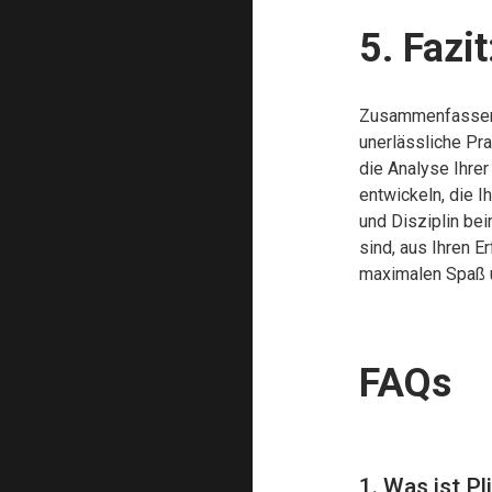
5. Fazi
Zusammenfassend 
unerlässliche Pra
die Analyse Ihrer
entwickeln, die 
und Disziplin bei
sind, aus Ihren 
maximalen Spaß u
FAQs
1. Was ist Pl