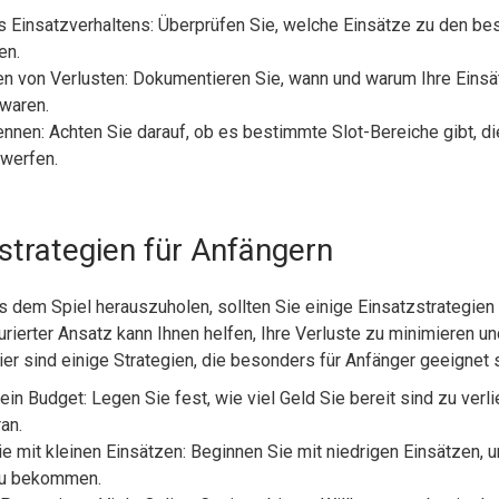
s Einsatzverhaltens: Überprüfen Sie, welche Einsätze zu den b
en.
ren von Verlusten: Dokumentieren Sie, wann und warum Ihre Einsä
 waren.
nnen: Achten Sie darauf, ob es bestimmte Slot-Bereiche gibt, di
werfen.
zstrategien für Anfängern
 dem Spiel herauszuholen, sollten Sie einige Einsatzstrategien 
turierter Ansatz kann Ihnen helfen, Ihre Verluste zu minimieren u
er sind einige Strategien, die besonders für Anfänger geeignet 
ein Budget: Legen Sie fest, wie viel Geld Sie bereit sind zu verli
an.
e mit kleinen Einsätzen: Beginnen Sie mit niedrigen Einsätzen, u
zu bekommen.