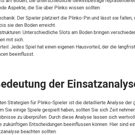
ts am Boden, die unterschiedliche Gewinnbeträge repräsentieren
de Aspekte, die Sie über Plinko wissen sollten:
chanik: Der Spieler platziert die Plinko-Pin und lässt sie fallen,
 bis sie den Boden erreicht.
trukturen: Unterschiedliche Slots am Boden bringen verschiede
n mit sich.
teil: Jedes Spiel hat einen eigenen Hausvorteil, der die langfris
cen beeinflusst.
Bedeutung der Einsatzanalys
ten Strategien für Plinko-Spieler ist die detaillierte Analyse der 
 Sie einige Spiele gespielt haben, sollten Sie sich Zeit nehmen
ebnisse zu überprüfen. Durch diese Analyse lassen sich wertvol
e zukünftigen Entscheidungen beeinflussen können. Hier sind ei
tzanalyse beachten sollten: