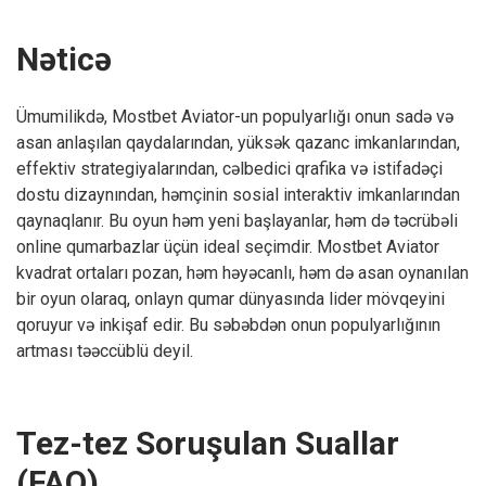
Nəticə
Ümumilikdə, Mostbet Aviator-un populyarlığı onun sadə və
asan anlaşılan qaydalarından, yüksək qazanc imkanlarından,
effektiv strategiyalarından, cəlbedici qrafika və istifadəçi
dostu dizaynından, həmçinin sosial interaktiv imkanlarından
qaynaqlanır. Bu oyun həm yeni başlayanlar, həm də təcrübəli
online qumarbazlar üçün ideal seçimdir. Mostbet Aviator
kvadrat ortaları pozan, həm həyəcanlı, həm də asan oynanılan
bir oyun olaraq, onlayn qumar dünyasında lider mövqeyini
qoruyur və inkişaf edir. Bu səbəbdən onun populyarlığının
artması təəccüblü deyil.
Tez-tez Soruşulan Suallar
(FAQ)