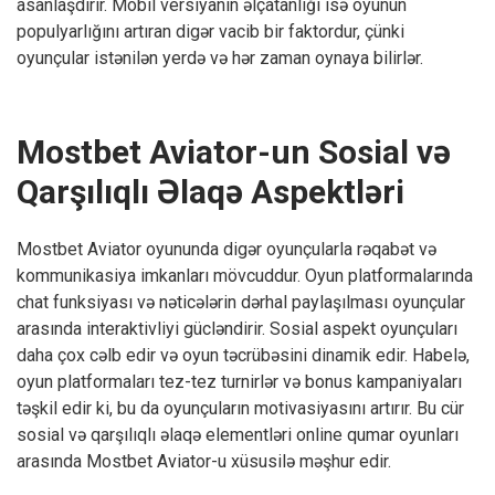
asanlaşdırır. Mobil versiyanın əlçatanlığı isə oyunun
populyarlığını artıran digər vacib bir faktordur, çünki
oyunçular istənilən yerdə və hər zaman oynaya bilirlər.
Mostbet Aviator-un Sosial və
Qarşılıqlı Əlaqə Aspektləri
Mostbet Aviator oyununda digər oyunçularla rəqabət və
kommunikasiya imkanları mövcuddur. Oyun platformalarında
chat funksiyası və nəticələrin dərhal paylaşılması oyunçular
arasında interaktivliyi gücləndirir. Sosial aspekt oyunçuları
daha çox cəlb edir və oyun təcrübəsini dinamik edir. Habelə,
oyun platformaları tez-tez turnirlər və bonus kampaniyaları
təşkil edir ki, bu da oyunçuların motivasiyasını artırır. Bu cür
sosial və qarşılıqlı əlaqə elementləri online qumar oyunları
arasında Mostbet Aviator-u xüsusilə məşhur edir.