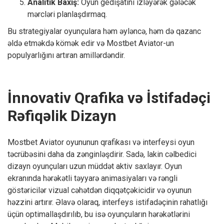
Analitik Baxış:
Oyun gedişatını izləyərək gələcək
mərcləri planlaşdırmaq.
Bu strategiyalar oyunçulara həm əyləncə, həm də qazanc
əldə etməkdə kömək edir və Mostbet Aviator-un
populyarlığını artıran amillərdəndir.
İnnovativ Qrafika və İstifadəçi
Rəfiqəlik Dizayn
Mostbet Aviator oyununun qrafikası və interfeysi oyun
təcrübəsini daha da zənginləşdirir. Sadə, lakin cəlbedici
dizayn oyunçuları uzun müddət aktiv saxlayır. Oyun
ekranında hərəkətli təyyarə animasiyaları və rəngli
göstəricilər vizual cəhətdən diqqətçəkicidir və oyunun
həzzini artırır. Əlavə olaraq, interfeys istifadəçinin rahatlığı
üçün optimallaşdırılıb, bu isə oyunçuların hərəkətlərini