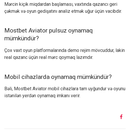
Mərcin kiçik miqdardan başlaması, vaxtında qazancı geri
çəkmək və oyun gedişatını analiz etmək uğur üçün vacibdir.
Mostbet Aviator pulsuz oynamaq
mümkündür?
Çox vaxt oyun platformalarında demo rejim mövcuddur, lakin
real qazanc üçün real mərc qoymaq lazımdır.
Mobil cihazlarda oynamaq mümkündür?
Bəli, Mostbet Aviator mobil cihazlara tam uyğundur və oyunu
istənilən yerdən oynamaq imkanı verir.