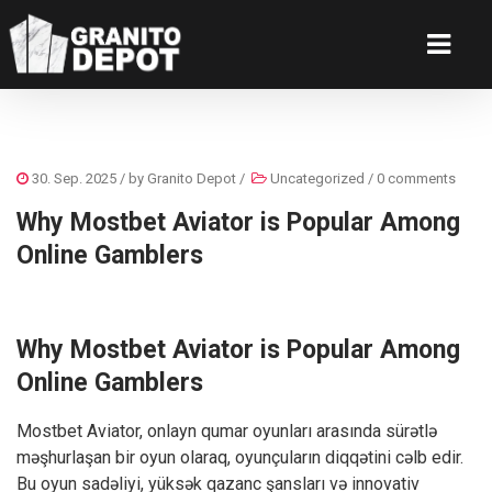
30. Sep. 2025
/ by
Granito Depot
/
Uncategorized
/
0 comments
Why Mostbet Aviator is Popular Among
Online Gamblers
Why Mostbet Aviator is Popular Among
Online Gamblers
Mostbet Aviator, onlayn qumar oyunları arasında sürətlə
məşhurlaşan bir oyun olaraq, oyunçuların diqqətini cəlb edir.
Bu oyun sadəliyi, yüksək qazanc şansları və innovativ