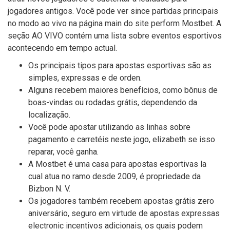
jogadores antigos. Você pode ver since partidas principais
no modo ao vivo na página main do site perform Mostbet. A
seção AO VIVO contém uma lista sobre eventos esportivos
acontecendo em tempo actual.
Os principais tipos para apostas esportivas são as
simples, expressas e de orden.
Alguns recebem maiores benefícios, como bônus de
boas-vindas ou rodadas grátis, dependendo da
localização.
Você pode apostar utilizando as linhas sobre
pagamento e carretéis neste jogo, elizabeth se isso
reparar, você ganha.
A Mostbet é uma casa para apostas esportivas la
cual atua no ramo desde 2009, é propriedade da
Bizbon N. V.
Os jogadores também recebem apostas grátis zero
aniversário, seguro em virtude de apostas expressas
electronic incentivos adicionais, os quais podem