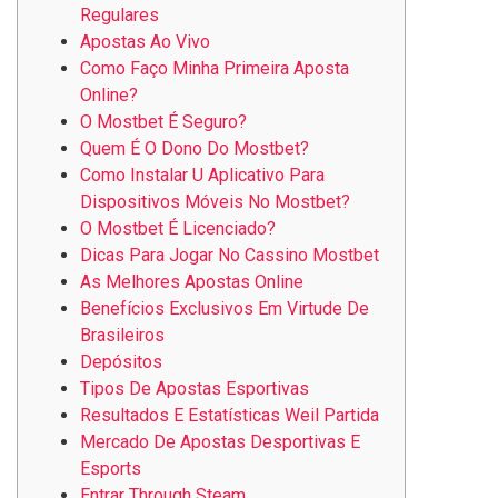
Regulares
Apostas Ao Vivo
Como Faço Minha Primeira Aposta
Online?
O Mostbet É Seguro?
Quem É O Dono Do Mostbet?
Como Instalar U Aplicativo Para
Dispositivos Móveis No Mostbet?
O Mostbet É Licenciado?
Dicas Para Jogar No Cassino Mostbet
As Melhores Apostas Online
Benefícios Exclusivos Em Virtude De
Brasileiros
Depósitos
Tipos De Apostas Esportivas
Resultados E Estatísticas Weil Partida
Mercado De Apostas Desportivas E
Esports
Entrar Through Steam