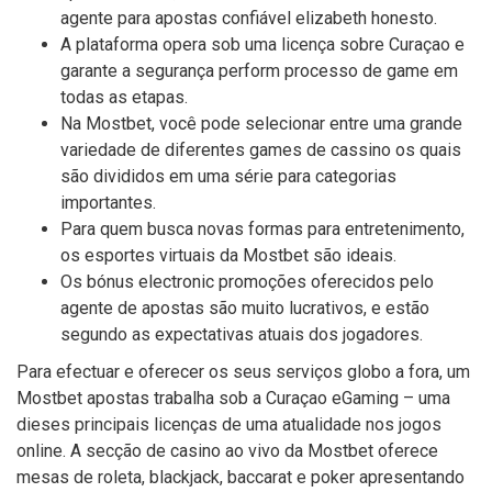
agente para apostas confiável elizabeth honesto.
A plataforma opera sob uma licença sobre Curaçao e
garante a segurança perform processo de game em
todas as etapas.
Na Mostbet, você pode selecionar entre uma grande
variedade de diferentes games de cassino os quais
são divididos em uma série para categorias
importantes.
Para quem busca novas formas para entretenimento,
os esportes virtuais da Mostbet são ideais.
Os bónus electronic promoções oferecidos pelo
agente de apostas são muito lucrativos, e estão
segundo as expectativas atuais dos jogadores.
Para efectuar e oferecer os seus serviços globo a fora, um
Mostbet apostas trabalha sob a Curaçao eGaming – uma
dieses principais licenças de uma atualidade nos jogos
online. A secção de casino ao vivo da Mostbet oferece
mesas de roleta, blackjack, baccarat e poker apresentando