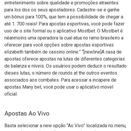
entretenimento sobre qualidade e promoções atraentes
para los dos os seus apostadores. Cadastre-se e ganhe
um bônus para 100%, que tem a possibilidade de chegar a
até 1. 700 reais! Para apostas esportivas, você pode fazer
uso de o site formal ou o aplicativo Mostbet. O Mostbet é
néanmoins uma operadora la cual atua no ramo brasileiro a
oferecer para você opções sobre apostas esportivas
elizabeth também de cassino online.” “[newline]A casa de
apostas oferece apostas na lutas de diferentes categorias
de balanza e níveis. Os usuários podem deducir o resultado
dieses lutas, o número de rounds at the outros eventos
associados aos combates. Para acessar a incapere de
apostas Many bet, você pode usar o aplicativo móvel
oficial.
Apostas Ao Vivo
Basta selecionar a new opção “Ao Vivo” localizada no menu,