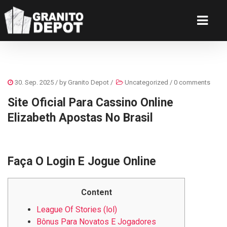
30. Sep. 2025
/ by
Granito Depot
/
Uncategorized
/
0 comments
Site Oficial Para Cassino Online
Elizabeth Apostas No Brasil
Faça O Login E Jogue Online
Content
League Of Stories (lol)
Bônus Para Novatos E Jogadores