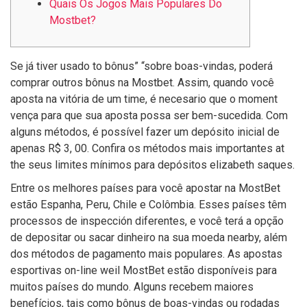
Quais Os Jogos Mais Populares Do
Mostbet?
Se já tiver usado to bônus” “sobre boas-vindas, poderá
comprar outros bônus na Mostbet. Assim, quando você
aposta na vitória de um time, é necesario que o moment
vença para que sua aposta possa ser bem-sucedida. Com
alguns métodos, é possível fazer um depósito inicial de
apenas R$ 3, 00. Confira os métodos mais importantes at
the seus limites mínimos para depósitos elizabeth saques.
Entre os melhores países para você apostar na MostBet
estão Espanha, Peru, Chile e Colômbia. Esses países têm
processos de inspección diferentes, e você terá a opção
de depositar ou sacar dinheiro na sua moeda nearby, além
dos métodos de pagamento mais populares. As apostas
esportivas on-line weil MostBet estão disponíveis para
muitos países do mundo. Alguns recebem maiores
benefícios, tais como bônus de boas-vindas ou rodadas