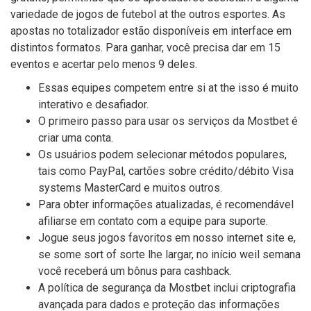
variedade de jogos de futebol at the outros esportes. As
apostas no totalizador estão disponíveis em interface em
distintos formatos. Para ganhar, você precisa dar em 15
eventos e acertar pelo menos 9 deles.
Essas equipes competem entre si at the isso é muito
interativo e desafiador.
O primeiro passo para usar os serviços da Mostbet é
criar uma conta.
Os usuários podem selecionar métodos populares,
tais como PayPal, cartões sobre crédito/débito Visa
systems MasterCard e muitos outros.
Para obter informações atualizadas, é recomendável
afiliarse em contato com a equipe para suporte.
Jogue seus jogos favoritos em nosso internet site e,
se some sort of sorte lhe largar, no início weil semana
você receberá um bônus para cashback.
A política de segurança da Mostbet inclui criptografia
avançada para dados e proteção das informações