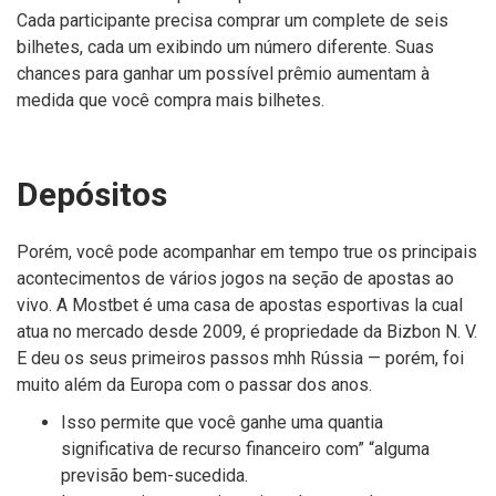
Cada participante precisa comprar um complete de seis
bilhetes, cada um exibindo um número diferente. Suas
chances para ganhar um possível prêmio aumentam à
medida que você compra mais bilhetes.
Depósitos
Porém, você pode acompanhar em tempo true os principais
acontecimentos de vários jogos na seção de apostas ao
vivo. A Mostbet é uma casa de apostas esportivas la cual
atua no mercado desde 2009, é propriedade da Bizbon N. V.
E deu os seus primeiros passos mhh Rússia — porém, foi
muito além da Europa com o passar dos anos.
Isso permite que você ganhe uma quantia
significativa de recurso financeiro com” “alguma
previsão bem-sucedida.