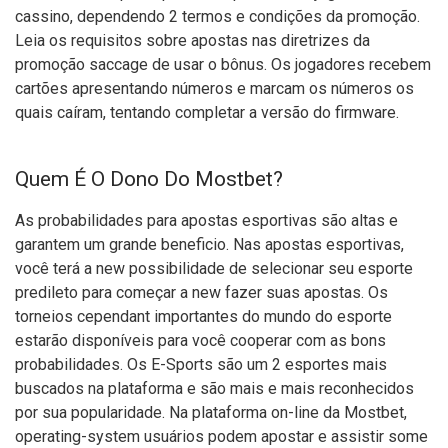
cassino, dependendo 2 termos e condições da promoção.
Leia os requisitos sobre apostas nas diretrizes da
promoção saccage de usar o bônus. Os jogadores recebem
cartões apresentando números e marcam os números os
quais caíram, tentando completar a versão do firmware.
Quem É O Dono Do Mostbet?
As probabilidades para apostas esportivas são altas e
garantem um grande beneficio. Nas apostas esportivas,
você terá a new possibilidade de selecionar seu esporte
predileto para começar a new fazer suas apostas. Os
torneios cependant importantes do mundo do esporte
estarão disponíveis para você cooperar com as bons
probabilidades. Os E-Sports são um 2 esportes mais
buscados na plataforma e são mais e mais reconhecidos
por sua popularidade. Na plataforma on-line da Mostbet,
operating-system usuários podem apostar e assistir some