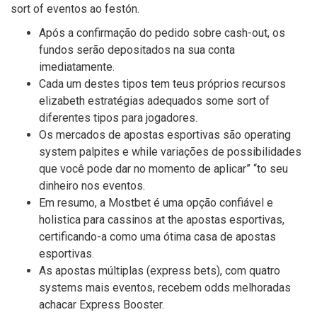
sort of eventos ao festón.
Após a confirmação do pedido sobre cash-out, os
fundos serão depositados na sua conta
imediatamente.
Cada um destes tipos tem teus próprios recursos
elizabeth estratégias adequados some sort of
diferentes tipos para jogadores.
Os mercados de apostas esportivas são operating
system palpites e while variações de possibilidades
que você pode dar no momento de aplicar” “to seu
dinheiro nos eventos.
Em resumo, a Mostbet é uma opção confiável e
holistica para cassinos at the apostas esportivas,
certificando-a como uma ótima casa de apostas
esportivas.
As apostas múltiplas (express bets), com quatro
systems mais eventos, recebem odds melhoradas
achacar Express Booster.