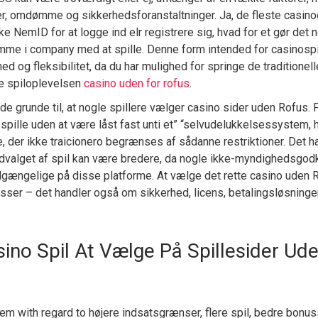
er, omdømme og sikkerhedsforanstaltninger. Ja, de fleste casin
e NemID for at logge ind elr registrere sig, hvad for et gør de
omme i company med at spille. Denne form intended for casinospi
hed og fleksibilitet, da du har mulighed for springe de traditionell
e spiloplevelsen
casino uden for rofus
.
de grunde til, at nogle spillere vælger casino sider uden Rofus. 
pille uden at være låst fast unti et” “selvudelukkelsessystem, 
ere, der ikke traicionero begrænses af sådanne restriktioner. Det h
udvalget af spil kan være bredere, da nogle ikke-myndighedsgo
tilgængelige på disse platforme. At vælge det rette casino uden
sser – det handler også om sikkerhed, licens, betalingsløsninge
sino Spil At Vælge På Spillesider U
em with regard to højere indsatsgrænser, flere spil, bedre bonus