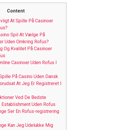
Content
vligt At Spille På Casinoer
fus?
asino Spil At Vælge På
der Uden Omkring Rofus?
lg Og Kvalitet På Casinoer
fus
nline Casinoer Uden Rofus I
Spille På Casino Uden Dansk
orudsat At Jeg Er Registreret I
ktioner Ved De Bedste
 Establishment Uden Rofus
ge Ser En Rofus-registrering
ge Kan Jeg Udelukke Mig