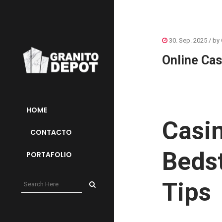
30. Sep. 2025
/ by
Online Ca
HOME
Casi
CONTACTO
Bedst
PORTAFOLIO
Tips