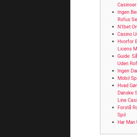
Casinoer
Ingen Be
Rofus Se
N1bet On
Casino U
Hvorfor 
Licens M
Guide: S
Uden Ro
Ingen Da
Mobil Sp
Hvad Gør
Danske S
Line Cas
Forstå R
Spil
Har Man 