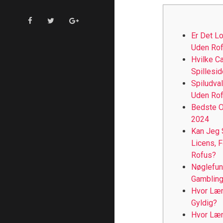
Er Det Lo
Uden Ro
Hvilke C
Spillesi
Spiludva
Uden Ro
Bedste O
2024
Kan Jeg 
Licens, F
Rofus?
Nøglefun
Gambling
Hvor Læn
Gyldig?
Hvor Læn