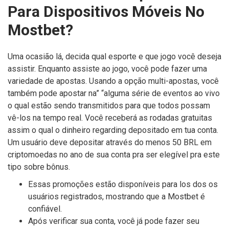
Para Dispositivos Móveis No
Mostbet?
Uma ocasião lá, decida qual esporte e que jogo você deseja
assistir. Enquanto assiste ao jogo, você pode fazer uma
variedade de apostas. Usando a opção multi-apostas, você
também pode apostar na” “alguma série de eventos ao vivo
o qual estão sendo transmitidos para que todos possam
vê-los na tempo real. Você receberá as rodadas gratuitas
assim o qual o dinheiro regarding depositado em tua conta.
Um usuário deve depositar através do menos 50 BRL em
criptomoedas no ano de sua conta pra ser elegível pra este
tipo sobre bônus.
Essas promoções estão disponíveis para los dos os
usuários registrados, mostrando que a Mostbet é
confiável.
Após verificar sua conta, você já pode fazer seu