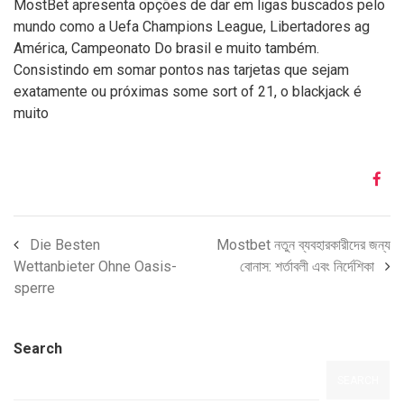
MostBet apresenta opções de dar em ligas buscados pelo
mundo como a Uefa Champions League, Libertadores ag
América, Campeonato Do brasil e muito também.
Consistindo em somar pontos nas tarjetas que sejam
exatamente ou próximas some sort of 21, o blackjack é
muito
Die Besten
Mostbet নতুন ব্যবহারকারীদের জন্য
Wettanbieter Ohne Oasis-
বোনাস: শর্তাবলী এবং নির্দেশিকা
sperre
Search
SEARCH