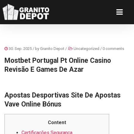
30. Sep. 2025
/ by
Granito Depot
/
Uncategorized
/
0 comments
Mostbet Portugal Pt Online Casino
Revisão E Games De Azar
Apostas Desportivas Site De Apostas
Vave Online Bónus
Content
Certificações Segurança