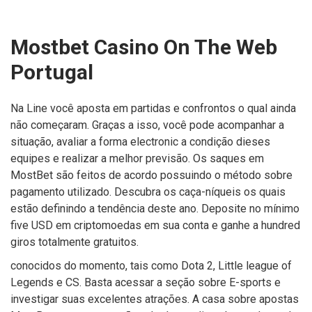
Mostbet Casino On The Web
Portugal
Na Line você aposta em partidas e confrontos o qual ainda
não começaram. Graças a isso, você pode acompanhar a
situação, avaliar a forma electronic a condição dieses
equipes e realizar a melhor previsão. Os saques em
MostBet são feitos de acordo possuindo o método sobre
pagamento utilizado. Descubra os caça-níqueis os quais
estão definindo a tendência deste ano. Deposite no mínimo
five USD em criptomoedas em sua conta e ganhe a hundred
giros totalmente gratuitos.
conocidos do momento, tais como Dota 2, Little league of
Legends e CS. Basta acessar a seção sobre E-sports e
investigar suas excelentes atrações. A casa sobre apostas