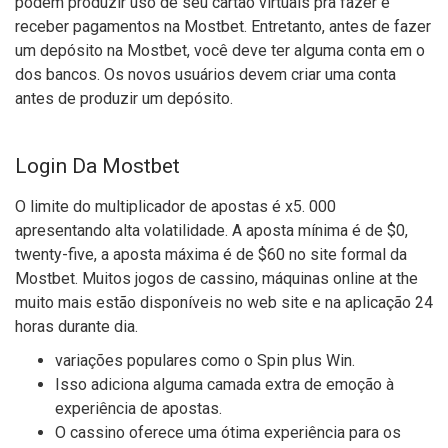
podem produzir uso de seu cartão virtuais pra fazer e
receber pagamentos na Mostbet. Entretanto, antes de fazer
um depósito na Mostbet, você deve ter alguma conta em o
dos bancos. Os novos usuários devem criar uma conta
antes de produzir um depósito.
Login Da Mostbet
O limite do multiplicador de apostas é х5. 000
apresentando alta volatilidade. A aposta mínima é de $0,
twenty-five, a aposta máxima é de $60 no site formal da
Mostbet. Muitos jogos de cassino, máquinas online at the
muito mais estão disponíveis no web site e na aplicação 24
horas durante dia.
variações populares como o Spin plus Win.
Isso adiciona alguma camada extra de emoção à
experiência de apostas.
O cassino oferece uma ótima experiência para os