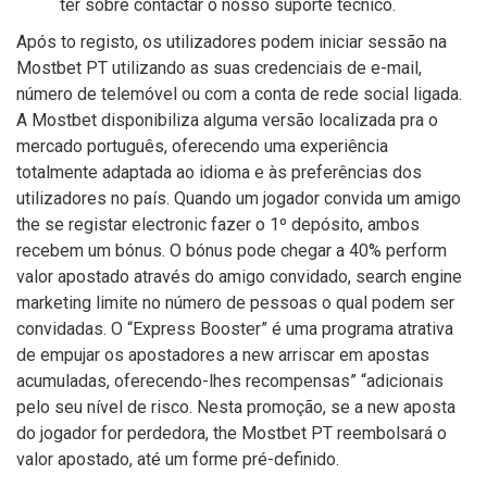
ter sobre contactar o nosso suporte técnico.
Após to registo, os utilizadores podem iniciar sessão na
Mostbet PT utilizando as suas credenciais de e-mail,
número de telemóvel ou com a conta de rede social ligada.
A Mostbet disponibiliza alguma versão localizada pra o
mercado português, oferecendo uma experiência
totalmente adaptada ao idioma e às preferências dos
utilizadores no país. Quando um jogador convida um amigo
the se registar electronic fazer o 1º depósito, ambos
recebem um bónus. O bónus pode chegar a 40% perform
valor apostado através do amigo convidado, search engine
marketing limite no número de pessoas o qual podem ser
convidadas. O “Express Booster” é uma programa atrativa
de empujar os apostadores a new arriscar em apostas
acumuladas, oferecendo-lhes recompensas” “adicionais
pelo seu nível de risco. Nesta promoção, se a new aposta
do jogador for perdedora, the Mostbet PT reembolsará o
valor apostado, até um forme pré-definido.