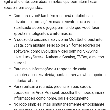
ágil e eficiente, com abas simples que permitem fazer
apostas em segundos.
Com isso, você também receberá estatísticas
elizabeth informações mais recentes para estar
atualizado sobre o jogo, permitindo que você faça
apostas inteligentes e informadas.
A seção de cassinos ao vivo na Mostbet é bastante
vasta, com alguma seleção de 24 fornecedores de
software, como Evolution Video gaming, Skywind
Live, LuckyStreak, Authentic Gaming, TVBet, e muitos
outros!
Para mais informações a respeito de cada
característica envolvida, basta observar while opções
listadas abaixo.
Para realizar a retirada, preencha seus dados
pessoais na Área Pessoal, escolha the moeda, insira
informações como nome, país e documento.
No jogo simples, mas simultaneamente emocionante