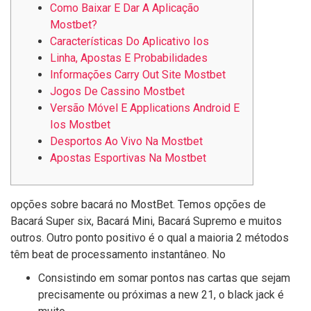
Como Baixar E Dar A Aplicação
Mostbet?
Características Do Aplicativo Ios
Linha, Apostas E Probabilidades
Informações Carry Out Site Mostbet
Jogos De Cassino Mostbet
Versão Móvel E Applications Android E
Ios Mostbet
Desportos Ao Vivo Na Mostbet
Apostas Esportivas Na Mostbet
opções sobre bacará no MostBet. Temos opções de
Bacará Super six, Bacará Mini, Bacará Supremo e muitos
outros. Outro ponto positivo é o qual a maioria 2 métodos
têm beat de processamento instantâneo. No
Consistindo em somar pontos nas cartas que sejam
precisamente ou próximas a new 21, o black jack é