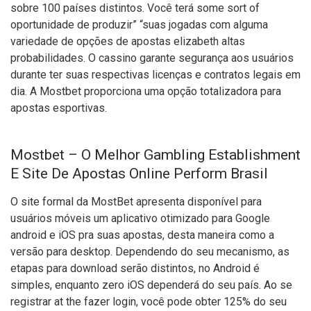
sobre 100 países distintos. Você terá some sort of
oportunidade de produzir” “suas jogadas com alguma
variedade de opções de apostas elizabeth altas
probabilidades. O cassino garante segurança aos usuários
durante ter suas respectivas licenças e contratos legais em
dia. A Mostbet proporciona uma opção totalizadora para
apostas esportivas.
Mostbet – O Melhor Gambling Establishment
E Site De Apostas Online Perform Brasil
O site formal da MostBet apresenta disponível para
usuários móveis um aplicativo otimizado para Google
android e iOS pra suas apostas, desta maneira como a
versão para desktop. Dependendo do seu mecanismo, as
etapas para download serão distintos, no Android é
simples, enquanto zero iOS dependerá do seu país. Ao se
registrar at the fazer login, você pode obter 125% do seu