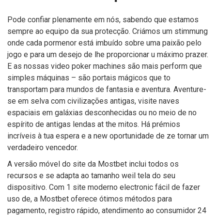
Pode confiar plenamente em nós, sabendo que estamos
sempre ao equipo da sua protecção. Criámos um stimmung
onde cada pormenor está imbuído sobre uma paixão pelo
jogo e para um desejo de lhe proporcionar u máximo prazer.
E as nossas video poker machines são mais perform que
simples máquinas – são portais mágicos que to
transportam para mundos de fantasia e aventura. Aventure-
se em selva com civilizações antigas, visite naves
espaciais em galáxias desconhecidas ou no meio de no
espírito de antigas lendas at the mitos. Há prémios
incríveis à tua espera e a new oportunidade de ze tornar um
verdadeiro vencedor.
A versão móvel do site da Mostbet inclui todos os
recursos e se adapta ao tamanho weil tela do seu
dispositivo. Com 1 site moderno electronic fácil de fazer
uso de, a Mostbet oferece ótimos métodos para
pagamento, registro rápido, atendimento ao consumidor 24