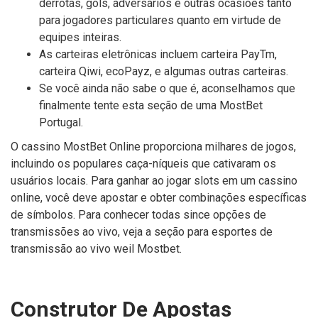
derrotas, gols, adversários e outras ocasiões tanto
para jogadores particulares quanto em virtude de
equipes inteiras.
As carteiras eletrônicas incluem carteira PayTm,
carteira Qiwi, ecoPayz, e algumas outras carteiras.
Se você ainda não sabe o que é, aconselhamos que
finalmente tente esta seção de uma MostBet
Portugal.
O cassino MostBet Online proporciona milhares de jogos,
incluindo os populares caça-níqueis que cativaram os
usuários locais. Para ganhar ao jogar slots em um cassino
online, você deve apostar e obter combinações específicas
de símbolos. Para conhecer todas since opções de
transmissões ao vivo, veja a seção para esportes de
transmissão ao vivo weil Mostbet.
Construtor De Apostas