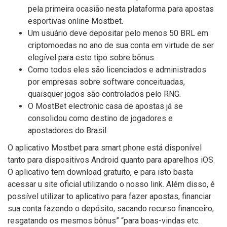
pela primeira ocasião nesta plataforma para apostas
esportivas online Mostbet.
Um usuário deve depositar pelo menos 50 BRL em
criptomoedas no ano de sua conta em virtude de ser
elegível para este tipo sobre bônus.
Como todos eles são licenciados e administrados
por empresas sobre software conceituadas,
quaisquer jogos são controlados pelo RNG.
O MostBet electronic casa de apostas já se
consolidou como destino de jogadores e
apostadores do Brasil.
O aplicativo Mostbet para smart phone está disponível
tanto para dispositivos Android quanto para aparelhos iOS.
O aplicativo tem download gratuito, e para isto basta
acessar u site oficial utilizando o nosso link. Além disso, é
possível utilizar to aplicativo para fazer apostas, financiar
sua conta fazendo o depósito, sacando recurso financeiro,
resgatando os mesmos bônus” “para boas-vindas etc.