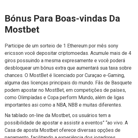
Bónus Para Boas-vindas Da
Mostbet
Participe de um sorteio de 1 Ethereum por mês sony
ericsson você depositar criptomoedas. Acumule mais de 4
giros possuindo a mesma expresamente e você poderá
desbloquear um bônus extra que aumentará sua taxa sobre
chances. O MostBet é licenciado por Curaçao e-Gaming,
alguma das licenças principais do mundo. Fãs de Basquete
podem apostar no MostBet, em competições de países,
como Olimpíadas e Copa perform Mundo, além de ligas
importantes asi como a NBA, NBB e muitas diferentes.
Na tablado on-line da Mostbet, os usuários tem a
possibilidade de apostar e assistir a eventos” “ao vivo. A
Casa de aposta Mostbet oferece diversas opções de
pagamento, facilitando a experiência dos jogadores