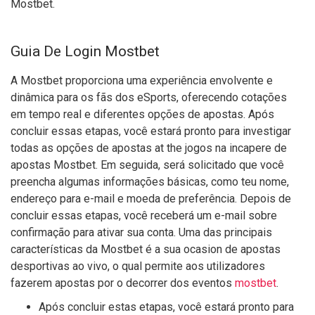
Mostbet.
Guia De Login Mostbet
A Mostbet proporciona uma experiência envolvente e
dinâmica para os fãs dos eSports, oferecendo cotações
em tempo real e diferentes opções de apostas. Após
concluir essas etapas, você estará pronto para investigar
todas as opções de apostas at the jogos na incapere de
apostas Mostbet. Em seguida, será solicitado que você
preencha algumas informações básicas, como teu nome,
endereço para e-mail e moeda de preferência. Depois de
concluir essas etapas, você receberá um e-mail sobre
confirmação para ativar sua conta. Uma das principais
características da Mostbet é a sua ocasion de apostas
desportivas ao vivo, o qual permite aos utilizadores
fazerem apostas por o decorrer dos eventos
mostbet
.
Após concluir estas etapas, você estará pronto para