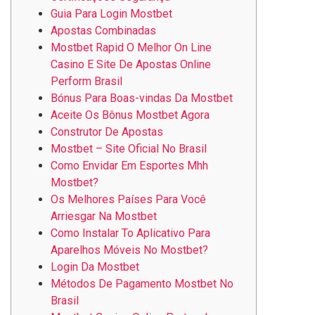
Guia Para Login Mostbet
Apostas Combinadas
Mostbet Rapid O Melhor On Line
Casino E Site De Apostas Online
Perform Brasil
Bónus Para Boas-vindas Da Mostbet
Aceite Os Bônus Mostbet Agora
Construtor De Apostas
Mostbet – Site Oficial No Brasil
Como Envidar Em Esportes Mhh
Mostbet?
Os Melhores Países Para Você
Arriesgar Na Mostbet
Como Instalar To Aplicativo Para
Aparelhos Móveis No Mostbet?
Login Da Mostbet
Métodos De Pagamento Mostbet No
Brasil