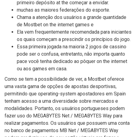
primeiro depósito at the começar a envidar.
muchas as maiores federações do esporte.
Chama a atenção dos usuários a grande quantidade
de Mostbet on the internet games e
Ela vem frequentemente recomendada para iniciantes
os quais começam a prescindir os princípios do jogo.
Essa primeira jogada na maioria 2 jogos de cassino
pode ser o confusa, entretanto, não importa quanto
pace você tenha dedicado ao pôquer on the internet
ou aos games em casa.
Como se tem a possibilidade de ver, a Mostbet oferece
uma vasta gama de opções de apostas desportivas,
permitindo que operating-system apostadores em Spain
tenham acesso a uma diversidade sobre mercados e
modalidades. Portanto, os usuários portugueses podem
fazer uso do MEGABYTES Net / MEGABYTES Way para
realizar pagamentos. Os usuários que possuem uma conta
no banco de pagamentos MB Net / MEGABYTES Way