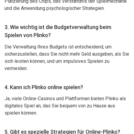
Platzierung des Chips, das Verständnis der Spielmechanik
und die Anwendung psychologischer Strategien.
3. Wie wichtig ist die Budgetverwaltung beim
Spielen von Plinko?
Die Verwaltung Ihres Budgets ist entscheidend, um
sicherzustellen, dass Sie nicht mehr Geld ausgeben, als Sie
sich leisten können, und um impulsives Spielen zu
vermeiden.
4. Kann ich Plinko online spielen?
Ja, viele Online-Casinos und Plattformen bieten Plinko als
digitales Spiel an, das Sie bequem von zu Hause aus
spielen können.
5. Gibt es spezielle Strategien für Online-Plinko?