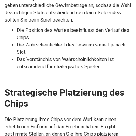
geben unterschiedliche Gewinnbeträge an, sodass die Wahl
des richtigen Slots entscheidend sein kann. Folgendes
sollten Sie beim Spiel beachten:
Die Position des Wurfes beeinflusst den Verlauf des
Chips.
Die Wahrscheinlichkeit des Gewinns variiert je nach
Slot.
Das Verständnis von Wahrscheinlichkeiten ist
entscheidend für strategisches Spielen.
Strategische Platzierung des
Chips
Die Platzierung Ihres Chips vor dem Wurf kann einen
erheblichen Einfluss auf das Ergebnis haben. Es gibt
bestimmte Stellen, an denen Sie Ihre Chips platzieren