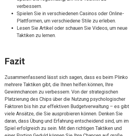
verbessern.
Spielen Sie in verschiedenen Casinos oder Online-
Plattformen, um verschiedene Stile zu erleben.
Lesen Sie Artikel oder schauen Sie Videos, um neue
Taktiken zu lernen.
Fazit
Zusammenfassend lässt sich sagen, dass es beim Plinko
mehrere Taktiken gibt, die Ihnen helfen können, Ihre
Gewinnchancen zu verbessern. Von der strategischen
Platzierung des Chips über die Nutzung psychologischer
Faktoren bis hin zur effektiven Budgetverwaltung – es gibt
viele Ansätze, die Sie ausprobieren können. Denken Sie
daran, dass Übung und Erfahrung entscheidend sind, um im
Spiel erfolgreich zu sein. Mit den richtigen Taktiken und
einer Portion Geduld können Sie Ihre Chancen auf große