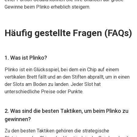
Gewinne beim Plinko erheblich steigern.
Häufig gestellte Fragen (FAQs)
1. Was ist Plinko?
Plinko ist ein Glücksspiel, bei dem ein Chip auf einem
vertikalen Brett fällt und an den Stiften abprallt, um in einen
der Slots am Boden zu landen. Jeder Slot hat
unterschiedliche Preise oder Punkte.
2. Was sind die besten Taktiken, um beim Plinko zu
gewinnen?
Zu den besten Taktiken gehören die strategische