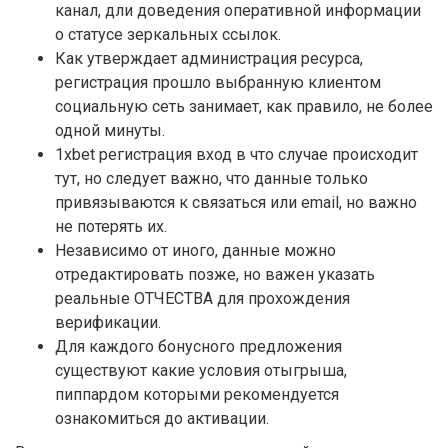
канал, дли доведения оперативной информации
о статусе зеркальных ссылок.
Как утверждает администрация ресурса,
регистрация прошло выбранную клиентом
социальную сеть занимает, как правило, не более
одной минуты.
1xbet регистрация вход в что случае происходит
тут, но следует важно, что данные только
привязываются к связаться или email, но важно
не потерять их.
Независимо от иного, данные можно
отредактировать позже, но важен указать
реальные ОТЧЕСТВА для прохождения
верификации.
Для каждого бонусного предложения
существуют какие условия отыгрыша,
пиппардом которыми рекомендуется
ознакомиться до активации.