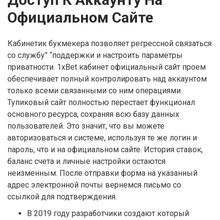
Официальном Сайте
Кабинетик букмекера позволяет регрессной связаться
со службу” “поддержки и настроить параметры
приватности. 1xBet кабинет официальный сайт проем
обеспечивает полный контролировать над аккаунтом
только всеми связанными со ним операциями.
Тупиковый сайт полностью перестает функционал
основного ресурса, сохраняя всю базу данных
пользователей. Это значит, что вы можете
авторизоваться и системе, используя те же логин и
пароль, что и на официальном сайте. История ставок,
баланс счета и личные настройки остаются
неизменным. После отправки форма на указанный
адрес электронной почты вернемся письмо со
ссылкой для подтверждения.
В 2019 году разработчики создают который