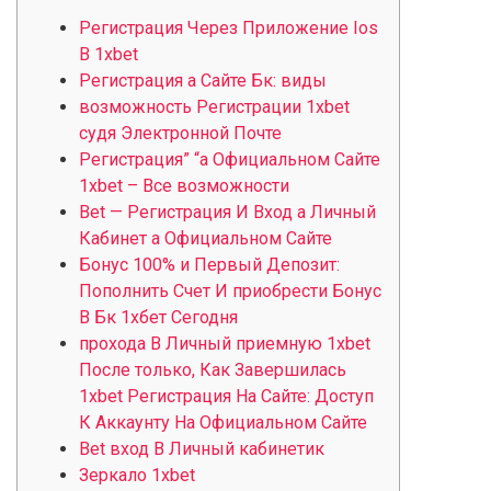
Регистрация Через Приложение Ios
В 1xbet
Регистрация а Сайте Бк: виды
возможность Регистрации 1xbet
судя Электронной Почте
Регистрация” “а Официальном Сайте
1xbet – Все возможности
Bet — Регистрация И Вход а Личный
Кабинет а Официальном Сайте
Бонус 100% и Первый Депозит:
Пополнить Счет И приобрести Бонус
В Бк 1хбет Сегодня
прохода В Личный приемную 1xbet
После только, Как Завершилась
1xbet Регистрация На Сайте: Доступ
К Аккаунту На Официальном Сайте
Bet вход В Личный кабинетик
Зеркало 1xbet