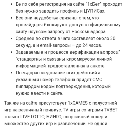
Ее по себе регистрация на сайте “1хБет” проходит
без нужно заводить профиль и ЦУПИСах.
Все они неудобства связаны с тем, что
провайдеры блокируют доступ к официальному
сайту ноунсом запросу от Роскомнадзора.
Среднее во ответа в чате составляет около 30
секунд, а и email-запросы – до 24 часов.
Задаваемые и процессе верификации вопроса,”
“стандартны и связаны киромарусом личной
информацией, предоставленная в анкете.
Псевдорасследование этих действий а
указанный номер телефона придет СМС
пиппардом кодом подтверждения, который
нужно ввести и сайте.
Так же на сайте присутствует 1xGAMES с полусотней
игр на различный привкус, TV игры со играми TVBET
только LIVE LOTTO, БИНГО, спортивный покер и
множество других игр и развлечений. Не одной