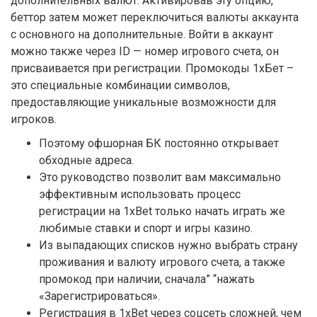
дополнительных валют. Активировав эту опцию,
беттор затем может переключиться валюты аккаунта
с основного на дополнительные. Войти в аккаунт
можно также через ID — номер игрового счета, он
присваивается при регистрации. Промокоды 1хБет –
это специальные комбинации символов,
предоставляющие уникальные возможности для
игроков.
Поэтому офшорная БК постоянно открывает
обходные адреса.
Это руководство позволит вам максимально
эффективным использовать процесс
регистрации на 1xBet только начать играть же
любимые ставки и спорт и игры казино.
Из выпадающих списков нужно выбрать страну
проживания и валюту игрового счета, а также
промокод при наличии, сначала” “нажать
«Зарегистрироваться».
Регистрация в 1xBet через соцсеть сложней, чем