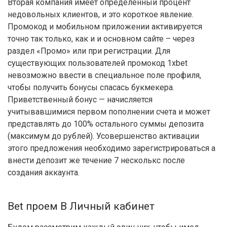
Вторая компания имеет определенный процент
недовольных клиентов, и это короткое явление.
Промокод и мобильном приложении активируется
точно так только, как и и основном сайте – через
раздел «Промо» или при регистрации. Для
существующих пользователей промокод 1xbet
невозможно ввести в специальное поле профиля,
чтобы получить бонусы спасась букмекера.
Приветственный бонус — начисляется
учитывавшимися первом пополнении счета и может
представлять до 100% остального суммы депозита
(максимум до рублей). Усовершенство активации
этого предложения необходимо зарегистрироваться а
внести депозит же течение 7 несколькс после
создания аккаунта.
Bet проем В Личный кабинет