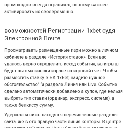
промокодов всегда ограничен, поэтому важнее
активировать их своевременно.
возможностей Регистрации 1xbet судя
Электронной Почте
Просматривать размещенные пари можно в личном
кабинете в разделе «История ставок». Если вас
удалось верно определить исход события, выигрыш
будет автоматически изране на игровой счет. Чтобы
разместить ставку в БК 1xBet, найдите нужное
обстоятельство” “а разделе Линия или Live. Событие
сделано автоматически добавлено а купон, где нельзя
выбрать тип ставки (ординар, экспресс, система), а
также белкиссу сумму.
Удержался ниже находятся перечисленные разделы
сайта, же в его правую части линия конторы. В центре