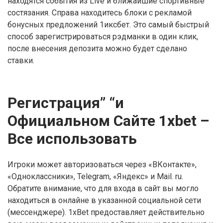
находятся события из Live и ближайшие спортивные
состязания. Справа находитесь блоки с рекламой
бонусных предложений 1иксбет. Это самый быстрый
способ зарегистрироваться рэдманки в один клик,
после внесения депозита можно будет сделано
ставки.
Регистрация” “и
Официальном Сайте 1xbet –
Все использовать
Игроки может авторизоваться через «ВКонтакте»,
«Одноклассники», Telegram, «Яндекс» и Mail. ru.
Обратите внимание, что для входа в сайт вы могло
находиться в онлайне в указанной социальной сети
(мессенджере). 1xBet предоставляет действительно