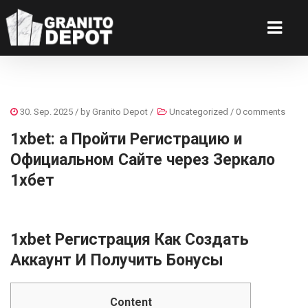
30. Sep. 2025
/ by
Granito Depot
/
Uncategorized
/
0 comments
1xbet: а Пройти Регистрацию и
Официальном Сайте через Зеркало
1хбет
1xbet Регистрация Как Создать
Аккаунт И Получить Бонусы
Content