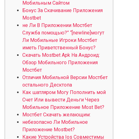
Мобильным Сайтом
Бонус За Скачивание Приложения
Mostbet
не Ли В Приложении Мостбет
Служба помощью?” “[newline]могут
Ли Мобильные Игроки Мостбет
иметь Приветственный Бонус?
Скачать Mostbet Apk На Андроид:
Обзор Мобильного Приложения
Мостбет
Отличия Мобильной Версии Мостбет
остального Десктопа
Как шатляром Могу Пополнить мой
Счет Или вывести Деньги Через
Мобильное Приложение Most Bet?
Мостбет Скачать желающим:
небезопасно Ли Мобильное
Приложение Mostbet?
Какие Устройства Ios Совместимы