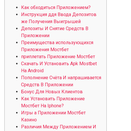
Как обходиться Приложением?
Инструкция ддя Ввода Депозитов
же Получения Выигрышей
Депозиты И Снятие Средств В
Приложении
Преимущества использующихся
Приложения Мостбет
приплетать Приложение Мостбет
Скачать И Установить Apk Mostbet
На Android
Пополнение Счёта И напрашивается
Средств В Приложении
Бонус Для Новых Клиентов
Как Установить Приложение
Мостбет На Iphone?
Игры а Приложении Мостбет
Казино
Различия Между Приложением И