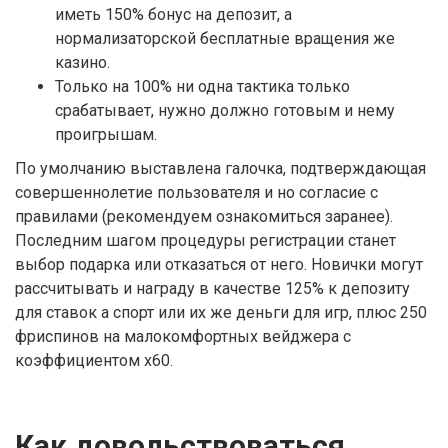
иметь 150% бонус на депозит, а
нормализаторской бесплатные вращения же
казино.
Только на 100% ни одна тактика только
срабатывает, нужно должно готовым и нему
проигрышам.
По умолчанию выставлена галочка, подтверждающая
совершеннолетие пользователя и но согласие с
правилами (рекомендуем ознакомиться заранее).
Последним шагом процедуры регистрации станет
выбор подарка или отказаться от него. Новички могут
рассчитывать и награду в качестве 125% к депозиту
для ставок а спорт или их же деньги для игр, плюс 250
фриспинов на малокомфортных вейджера с
коэффициентом х60.
Как довольствоваться