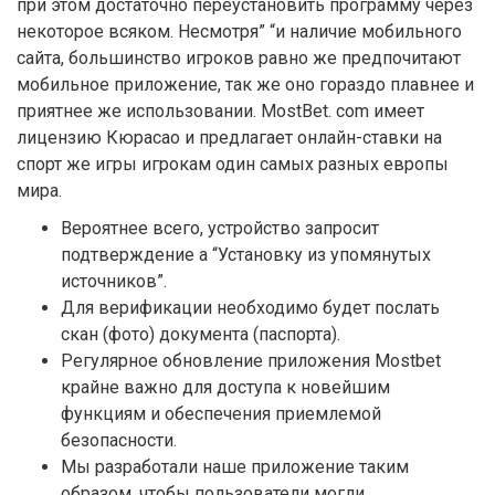
при этом достаточно переустановить программу через
некоторое всяком. Несмотря” “и наличие мобильного
сайта, большинство игроков равно же предпочитают
мобильное приложение, так же оно гораздо плавнее и
приятнее же использовании. MostBet. com имеет
лицензию Кюрасао и предлагает онлайн-ставки на
спорт же игры игрокам один самых разных европы
мира.
Вероятнее всего, устройство запросит
подтверждение а “Установку из упомянутых
источников”.
Для верификации необходимо будет послать
скан (фото) документа (паспорта).
Регулярное обновление приложения Mostbet
крайне важно для доступа к новейшим
функциям и обеспечения приемлемой
безопасности.
Мы разработали наше приложение таким
образом, чтобы пользователи могли