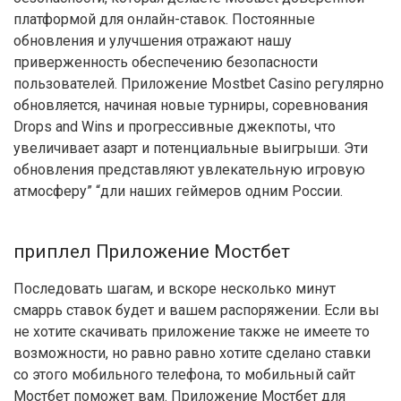
платформой для онлайн-ставок. Постоянные
обновления и улучшения отражают нашу
приверженность обеспечению безопасности
пользователей. Приложение Mostbet Casino регулярно
обновляется, начиная новые турниры, соревнования
Drops and Wins и прогрессивные джекпоты, что
увеличивает азарт и потенциальные выигрыши. Эти
обновления представляют увлекательную игровую
атмосферу” “дли наших геймеров одним России.
приплел Приложение Мостбет
Последовать шагам, и вскоре несколько минут
смаррь ставок будет и вашем распоряжении. Если вы
не хотите скачивать приложение также не имеете то
возможности, но равно равно хотите сделано ставки
со этого мобильного телефона, то мобильный сайт
Мостбет поможет вам. Приложение Мостбет для