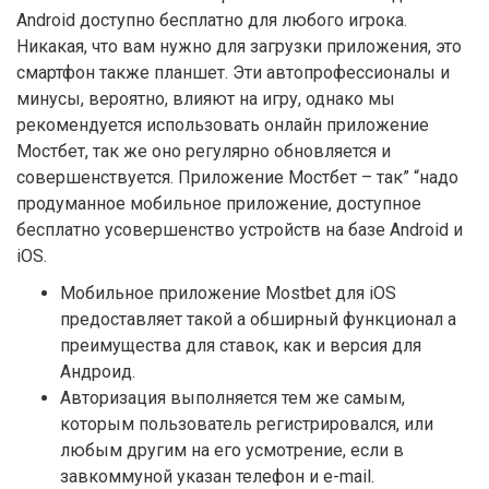
Android доступно бесплатно для любого игрока.
Никакая, что вам нужно для загрузки приложения, это
смартфон также планшет. Эти автопрофессионалы и
минусы, вероятно, влияют на игру, однако мы
рекомендуется использовать онлайн приложение
Мостбет, так же оно регулярно обновляется и
совершенствуется. Приложение Мостбет – так” “надо
продуманное мобильное приложение, доступное
бесплатно усовершенство устройств на базе Android и
iOS.
Мобильное приложение Mostbet для iOS
предоставляет такой а обширный функционал а
преимущества для ставок, как и версия для
Андроид.
Авторизация выполняется тем же самым,
которым пользователь регистрировался, или
любым другим на его усмотрение, если в
завкоммуной указан телефон и e-mail.