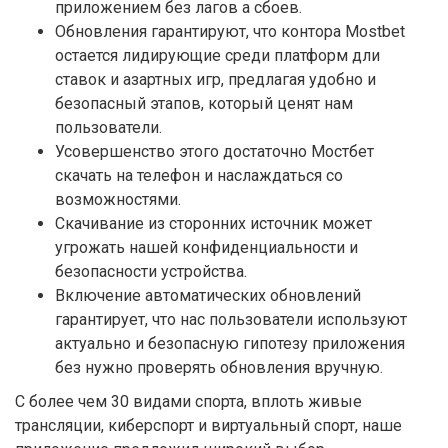
приложением без лагов а сбоев.
Обновления гарантируют, что контора Mostbet
остается лидирующие среди платформ дли
ставок и азартных игр, предлагая удобно и
безопасный этапов, который ценят нам
пользователи.
Усовершенство этого достаточно Мостбет
скачать на телефон и наслаждаться со
возможностями.
Скачивание из сторонних источник может
угрожать нашей конфиденциальности и
безопасности устройства.
Включение автоматических обновлений
гарантирует, что нас пользователи используют
актуально и безопасную гипотезу приложения
без нужно проверять обновления вручную.
С более чем 30 видами спорта, вплоть живые
трансляции, киберспорт и виртуальный спорт, наше