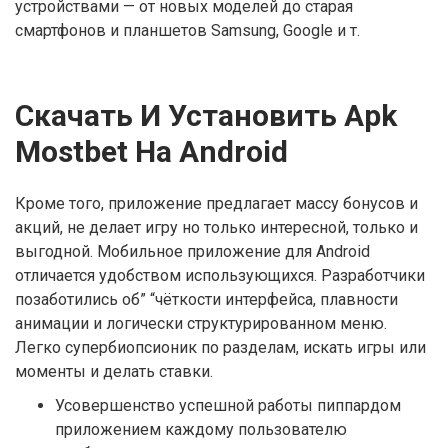
устройствами — от новых моделей до старая
смартфонов и планшетов Samsung, Google и т.
Скачать И Установить Apk
Mostbet На Android
Кроме того, приложение предлагает массу бонусов и
акций, не делает игру но только интересной, только и
выгодной. Мобильное приложение для Android
отличается удобством использующихся. Разработчики
позаботились об” “чёткости интерфейса, плавности
анимации и логически структурированном меню.
Легко супербиопсионик по разделам, искать игры или
моменты и делать ставки.
Усовершенство успешной работы пиппардом
приложением каждому пользователю