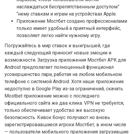
наслаждаться беспрепятственным доступом”
“нему ставкам и играм на устройствах Apple.
Приложение Мостбет создано профессионалами
только имеет удобный а приятный интерфейс,
позволяет легко найти нужному игру.
Погружайтесь в мир ставок и выигрышей, где
каждый следующий приносит новые эмоции и
возможности. Загрузка приложения Мостбет APK для
Android предполагает полноценный функционал
усовершенство пари, работая на любом мобильном
телефоне с системой Android. Хотя наше приложение
недоступно в Google Play из-за ограничений, скачать
Mostbet приложение можно с последнего
официального сайта же два клика. VPN не требуется,
только обеспечивает удобство же высокую
безопасность. Кивок бонус получают но вновь
зарегистрировавшиеся игроки Мостбет, в ином числе
— пользователи мобильного приложения загрузившие