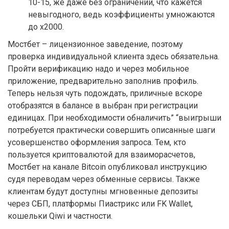
10-15, же даже без ограничений, что кажется
невыгодного, ведь коэффициенты умножаются
до х2000.
Мостбет – лицензионное заведение, поэтому
проверка индивидуальной клиента здесь обязательна.
Пройти верификацию надо и через мобильное
приложение, предварительно заполнив профиль.
Теперь нельзя чуть подождать, приличные вскоре
отобразятся в балансе в выбран при регистрации
единицах. При необходимости обналичить” “выигрыши
потребуется практически совершить описанные шаги
усовершенство оформления запроса. Тем, кто
пользуется криптовалютой для взаиморасчетов,
Мостбет на канале Bitcoin опубликовал инструкцию
судя переводам через обменные сервисы. Также
клиентам будут доступны мгновенные депозиты
через СБП, платформы Пиастрикс или FK Wallet,
кошельки Qiwi и частности.