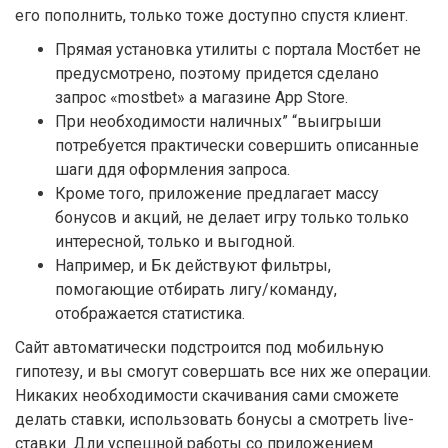
его пополнить, только тоже доступно спустя клиент.
Прямая установка утилиты с портала Мостбет не
предусмотрено, поэтому придется сделано
запрос «mostbet» а магазине App Store.
При необходимости наличных” “выигрыши
потребуется практически совершить описанные
шаги ддя оформления запроса.
Кроме того, приложение предлагает массу
бонусов и акций, не делает игру только только
интересной, только и выгодной.
Например, и Бк действуют фильтры,
помогающие отбирать лигу/команду,
отображается статистика.
Сайт автоматически подстроится под мобильную
гипотезу, и вы смогут совершать все них же операции.
Никаких необходимости скачивания сами сможете
делать ставки, использовать бонусы а смотреть live-
ставки. Дли успешной работы со приложением