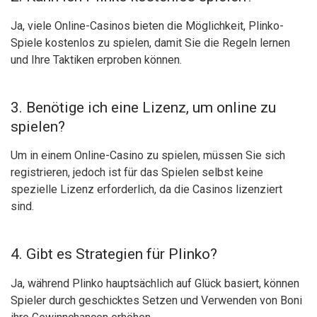
Ja, viele Online-Casinos bieten die Möglichkeit, Plinko-
Spiele kostenlos zu spielen, damit Sie die Regeln lernen
und Ihre Taktiken erproben können.
3. Benötige ich eine Lizenz, um online zu
spielen?
Um in einem Online-Casino zu spielen, müssen Sie sich
registrieren, jedoch ist für das Spielen selbst keine
spezielle Lizenz erforderlich, da die Casinos lizenziert
sind.
4. Gibt es Strategien für Plinko?
Ja, während Plinko hauptsächlich auf Glück basiert, können
Spieler durch geschicktes Setzen und Verwenden von Boni