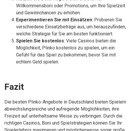
Willkommensboni oder Promotions, um Ihre Spielzeit
und Gewinnchancen zu erhöhen.
Experimentieren Sie mit Einsätzen
: Probieren Sie
verschiedene Einsatzbeträge aus, um herauszufinden,
welche Strategie für Sie am besten funktioniert.
Spielen Sie kostenlos
: Viele Casinos bieten die
Möglichkeit, Plinko kostenlos zu spielen, um ein
Gefühl für das Spiel zu bekommen, bevor Sie mit
echtem Geld spielen.
Fazit
Die besten Plinko-Angebote in Deutschland bieten Spielern
abwechslungsreiche und aufregende Möglichkeiten, ihre
Freizeit auf unterhaltsame Weise zu verbringen. Durch die
richtigen Casinos, Boni und Spielstrategien können Sie Ihr
Spielerlebnis maximieren und möglicherweise sogar große