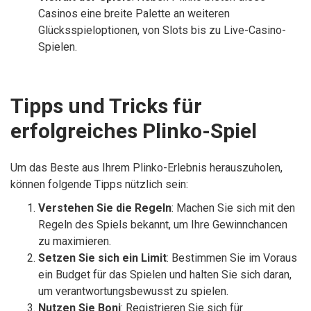
Casinos eine breite Palette an weiteren
Glücksspieloptionen, von Slots bis zu Live-Casino-
Spielen.
Tipps und Tricks für
erfolgreiches Plinko-Spiel
Um das Beste aus Ihrem Plinko-Erlebnis herauszuholen,
können folgende Tipps nützlich sein:
Verstehen Sie die Regeln
: Machen Sie sich mit den
Regeln des Spiels bekannt, um Ihre Gewinnchancen
zu maximieren.
Setzen Sie sich ein Limit
: Bestimmen Sie im Voraus
ein Budget für das Spielen und halten Sie sich daran,
um verantwortungsbewusst zu spielen.
Nutzen Sie Boni
: Registrieren Sie sich für