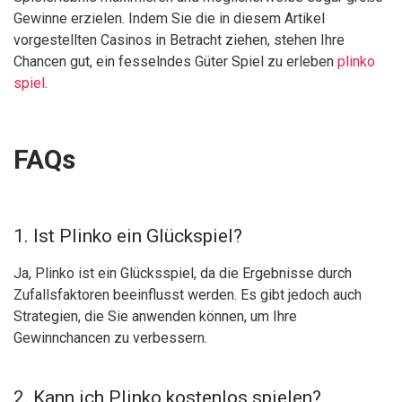
Gewinne erzielen. Indem Sie die in diesem Artikel
vorgestellten Casinos in Betracht ziehen, stehen Ihre
Chancen gut, ein fesselndes Güter Spiel zu erleben
plinko
spiel
.
FAQs
1. Ist Plinko ein Glückspiel?
Ja, Plinko ist ein Glücksspiel, da die Ergebnisse durch
Zufallsfaktoren beeinflusst werden. Es gibt jedoch auch
Strategien, die Sie anwenden können, um Ihre
Gewinnchancen zu verbessern.
2. Kann ich Plinko kostenlos spielen?