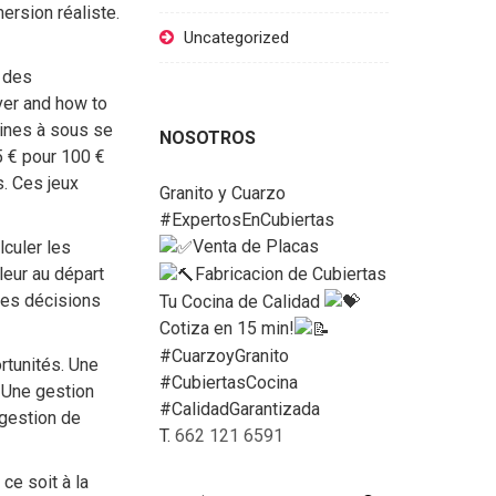
ersion réaliste.
Uncategorized
c des
ver and how to
hines à sous se
NOSOTROS
5 € pour 100 €
s. Ces jeux
Granito y Cuarzo
#ExpertosEnCubiertas
Venta de Placas
lculer les
Fabricacion de Cubiertas
leur au départ
les décisions
Tu Cocina de Calidad
Cotiza en 15 min!
#CuarzoyGranito
rtunités. Une
#CubiertasCocina
 Une gestion
#CalidadGarantizada
 gestion de
T.
662 121 6591
ce soit à la