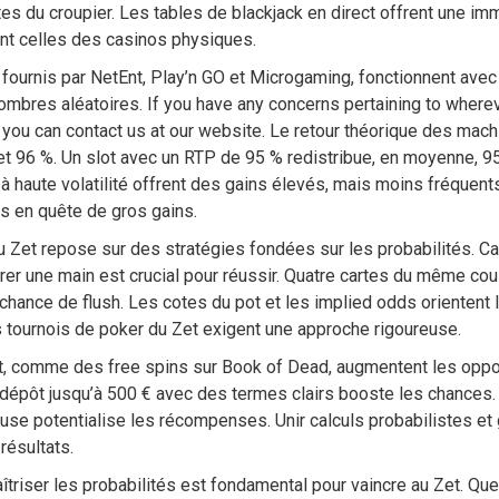
tes du croupier. Les tables de blackjack en direct offrent une imm
ent celles des casinos physiques.
 fournis par NetEnt, Play’n GO et Microgaming, fonctionnent ave
ombres aléatoires. If you have any concerns pertaining to where
, you can contact us at our website. Le retour théorique des mac
et 96 %. Un slot avec un RTP de 95 % redistribue, en moyenne, 9
à haute volatilité offrent des gains élevés, mais moins fréquent
urs en quête de gros gains.
 Zet repose sur des stratégies fondées sur les probabilités. Ca
er une main est crucial pour réussir. Quatre cartes du même cou
hance de flush. Les cotes du pot et les implied odds orientent 
s tournois de poker du Zet exigent une approche rigoureuse.
t, comme des free spins sur Book of Dead, augmentent les oppo
 dépôt jusqu’à 500 € avec des termes clairs booste les chances.
euse potentialise les récompenses. Unir calculs probabilistes et
résultats.
îtriser les probabilités est fondamental pour vaincre au Zet. Que 