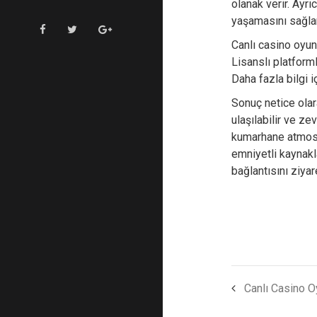
olanak verir. Ayrı
yaşamasını sağlar
Canlı casino oyun
Lisanslı platforml
Daha fazla bilgi i
Sonuç netice olar
ulaşılabilir ve ze
kumarhane atmosfe
emniyetli kaynakl
bağlantısını ziyar
Canlı Casino Oy