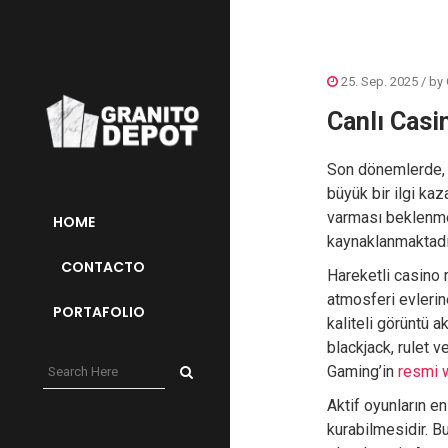
25. Sep. 2025
/ by
Canlı Casi
Son dönemlerde, h
büyük bir ilgi kaz
varması beklenmek
HOME
kaynaklanmaktadı
CONTACTO
Hareketli casino 
atmosferi evlerine
PORTAFOLIO
kaliteli görüntü a
blackjack, rulet v
Gaming’in
resmi 
Aktif oyunların en
kurabilmesidir. Bu