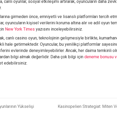
ca, canlı oyunlar, sosyal etkileşimi artırarak, oyuncuların daha zevk
.
larına girmeden önce, emniyetli ve lisanslı platformları tercih et
ar, oyuncuların kişisel verilerini koruma altına alır ve adil oyun tem
çin
New York Times
yazısını inceleyebilirsiniz.
ak, canlı casino oyun, teknolojinin gelişmesiyle birlikte, kumarha
vkli hale getirmektedir. Oyuncular, bu yenilikçi platformlar sayesind
rini evlerinde deneyimleyebilirler. Ancak, her daima temkinli o
ardan bilgi almak değerlidir. Daha çok bilgi için
deneme bonusu ve
et edebilirsiniz.
unlarının Yükselişi
Kasinopelien Strategiat: Miten V