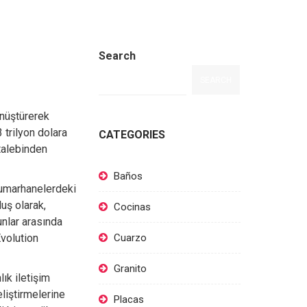
Search
SEARCH
önüştürerek
3 trilyon dolara
CATEGORIES
 talebinden
Baños
 kumarhanelerdeki
luş olarak,
Cocinas
unlar arasında
Evolution
Cuarzo
Granito
lık iletişim
eliştirmelerine
Placas