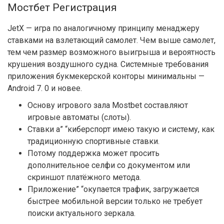
Мостбет Регистрация
JetX — игра по аналогичному принципу менаджеру
ставками на взлетающий самолет. Чем выше самолет,
тем чем размер возможного выигрыша и вероятность
крушения воздушного судна. Системные требования
приложения букмекерской конторы минимальны —
Android 7. 0 и новее.
Основу игрового зала Mostbet составляют
игровые автоматы (слоты).
Ставки а” “киберспорт имею такую и систему, как
традиционную спортивные ставки.
Потому поддержка может просить
дополнительное селфи со документом или
скриншот платёжного метода.
Приложение” “окупается трафик, загружается
быстрее мобильной версии только не требует
поиски актуального зеркала.