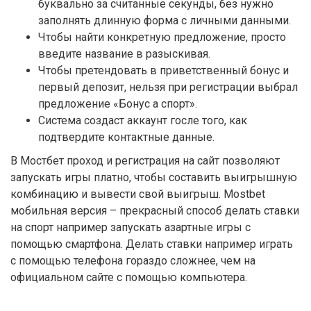
буквально за считанные секунды, без нужно
заполнять длинную форма с личными данными.
Чтобы найти конкретную предложение, просто
введите название в разыскивая.
Чтобы претендовать в приветственный бонус и
первый депозит, нельзя при регистрации выбрал
предложение «Бонус а спорт».
Система создаст аккаунт госле того, как
подтвердите контактные данные.
В Мостбет проход и регистрация на сайт позволяют
запускать игры платно, чтобы составить выигрышную
комбинацию и вывести свой выигрыш. Mostbet
мобильная версия – прекрасный способ делать ставки
на спорт например запускать азартные игры с
помощью смартфона. Делать ставки например играть
с помощью телефона гораздо сложнее, чем на
официальном сайте с помощью компьютера.