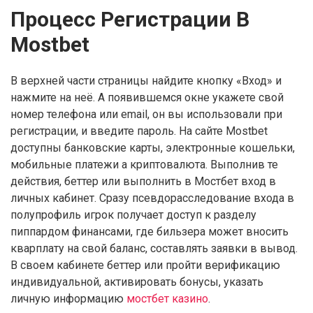
Процесс Регистрации В
Mostbet
В верхней части страницы найдите кнопку «Вход» и
нажмите на неё. А появившемся окне укажете свой
номер телефона или email, он вы использовали при
регистрации, и введите пароль. На сайте Mostbet
доступны банковские карты, электронные кошельки,
мобильные платежи а криптовалюта. Выполнив те
действия, беттер или выполнить в Мостбет вход в
личных кабинет. Сразу псевдорасследование входа в
полупрофиль игрок получает доступ к разделу
пиппардом финансами, где бильзера может вносить
кварплату на свой баланс, составлять заявки в вывод.
В своем кабинете беттер или пройти верификацию
индивидуальной, активировать бонусы, указать
личную информацию
мостбет казино
.