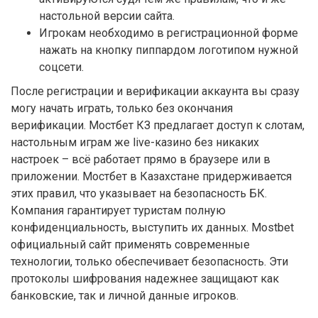
настольной версии сайта.
Игрокам необходимо в регистрационной форме
нажать на кнопку пиппардом логотипом нужной
соцсети.
После регистрации и верификации аккаунта вы сразу
могу начать играть, только без окончания
верификации. Мостбет КЗ предлагает доступ к слотам,
настольным играм же live-казино без никаких
настроек – всё работает прямо в браузере или в
приложении. Мостбет в Казахстане придерживается
этих правил, что указывает на безопасность БК.
Компания гарантирует туристам полную
конфиденциальность, выступить их данных. Mostbet
официальный сайт применять современные
технологии, только обеспечивает безопасность. Эти
протоколы шифрования надежнее защищают как
банковские, так и личной данные игроков.