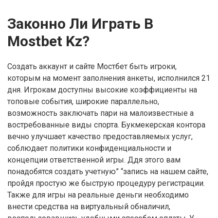
Законно Ли Играть В
Mostbet Kz?
Создать аккаунт и сайте Мостбет быть игроки,
которым на момент заполнения анкеты, исполнился 21
дня. Игрокам доступны высокие коэффициенты на
топовые события, широкие параллельно,
возможность заключать пари на малоизвестные а
востребованные виды спорта. Букмекерская контора
вечно улучшает качество предоставляемых услуг,
соблюдает политики конфиденциальности и
концепции ответственной игры. Ддя этого вам
понадобятся создать учетную” “запись на нашем сайте,
пройдя простую же быструю процедуру регистрации.
Также для игры на реальные деньги необходимо
внести средства на виртуальный обналичил,