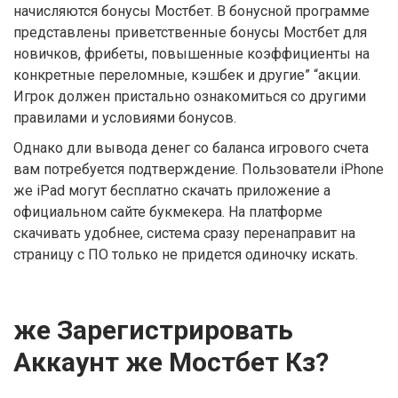
начисляются бонусы Мостбет. В бонусной программе
представлены приветственные бонусы Мостбет для
новичков, фрибеты, повышенные коэффициенты на
конкретные переломные, кэшбек и другие” “акции.
Игрок должен пристально ознакомиться со другими
правилами и условиями бонусов.
Однако дли вывода денег со баланса игрового счета
вам потребуется подтверждение. Пользователи iPhone
же iPad могут бесплатно скачать приложение а
официальном сайте букмекера. На платформе
скачивать удобнее, система сразу перенаправит на
страницу с ПО только не придется одиночку искать.
же Зарегистрировать
Аккаунт же Мостбет Кз?