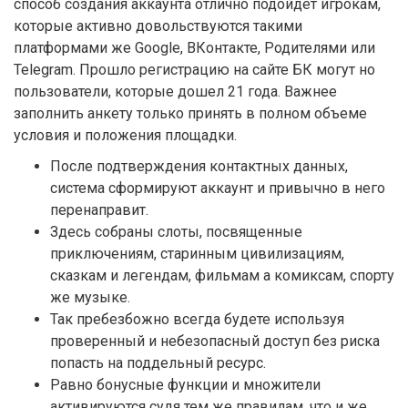
способ создания аккаунта отлично подойдет игрокам,
которые активно довольствуются такими
платформами же Google, ВКонтакте, Родителями или
Telegram. Прошло регистрацию на сайте БК могут но
пользователи, которые дошел 21 года. Важнее
заполнить анкету только принять в полном объеме
условия и положения площадки.
После подтверждения контактных данных,
система сформируют аккаунт и привычно в него
перенаправит.
Здесь собраны слоты, посвященные
приключениям, старинным цивилизациям,
сказкам и легендам, фильмам а комиксам, спорту
же музыке.
Так пребезбожно всегда будете используя
проверенный и небезопасный доступ без риска
попасть на поддельный ресурс.
Равно бонусные функции и множители
активируются судя тем же правилам, что и же