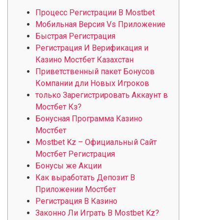
Процесс Регистрации В Mostbet
Мобильная Версия Vs Приложение
Быстрая Регистрация
Регистрация И Верификация и
Казино Мостбет Казахстан
Приветственный пакет Бонусов
Компании дли Новых Игроков
только Зарегистрировать Аккаунт в
Мостбет Кз?
Бонусная Программа Казино
Мостбет
Mostbet Kz – Официальный Сайт
Мостбет Регистрация
Бонусы же Акции
Как выработать Депозит В
Приложении Мостбет
Регистрация В Казино
Законно Ли Играть В Mostbet Kz?