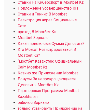
Ставки На Киберспорт в Mostbet Kz
Приложение усовершенство Ios
Ставки и Теннис В Mostbet
Регистрация через Социальные
Сети
проход В Мостбет Кз
Mostbet Зеркало
Какая приемлема Сумма Депозита?
Кто Может Регистрироваться В
Mostbet Кз?
“мостбет Казахстан: Официальный
Сайт Mostbet Kz
Казино же Приложении Mostbet
Бонусы За непрекращающиеся
Депозиты Мостбет Kz
Партнерская Программа Mostbet
Kazakhstan
рабочее Зеркало
только Установить Приложение на