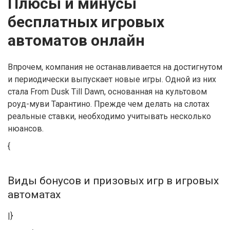
Плюсы и минусы
бесплатных игровых
автоматов онлайн
Впрочем, компания не останавливается на достигнутом
и периодически выпускает новые игры. Одной из них
стала From Dusk Till Dawn, основанная на культовом
роуд-муви Тарантино. Прежде чем делать на слотах
реальные ставки, необходимо учитывать несколько
нюансов.
{
Виды бонусов и призовых игр в игровых
автоматах
|}