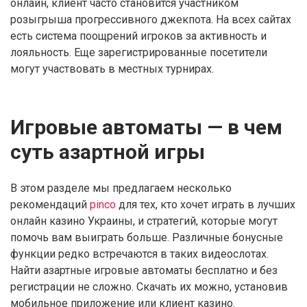
онлайн, клиент часто становится участником
розыгрыша прогрессивного джекпота. На всех сайтах
есть система поощрений игроков за активность и
лояльность. Еще зарегистрированные посетители
могут участвовать в местных турнирах.
Игровые автоматы — в чем
суть азартной игры
В этом разделе мы предлагаем несколько
рекомендаций
pinco
для тех, кто хочет играть в лучших
онлайн казино Украины, и стратегий, которые могут
помочь вам выиграть больше. Различные бонусные
функции редко встречаются в таких видеослотах.
Найти азартные игровые автоматы бесплатно и без
регистрации не сложно. Скачать их можно, установив
мобильное приложение или клиент казино.