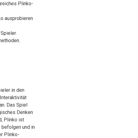
reiches Plinko-
ko ausprobieren
Spieler.
methoden.
eler in den
nteraktivität
an. Das Spiel
tegisches Denken
, Plinko ist
 befolgen und in
r Plinko-