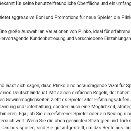
ekannt für seine benutzerfreundliche Oberfläche und ein umfang
ietet aggressive Boni und Promotions für neue Spieler, die Plin
ine große Auswahl an Variationen von Plinko, ideal für erfahrene 
ervorragende Kundenbetreuung und verschiedene Einzahlungs
lässt sich sagen, dass Plinko eine herausragende Wahl für Spi
inos Deutschlands ist. Mit seinen einfachen Regeln, der hohen I
gen Gewinnmöglichkeiten zieht es Spieler aller Erfahrungsstufen 
Spannung und Unterhaltung, sondern auch eine Möglichkeit, stra
inieren. Egal, ob Sie ein erfahrener Spieler oder ein Neuling sind
Versuch wert. Wenn Sie die oben genannten Strategien und Tricks
asinos spielen, sind Sie gut aufgestellt, um das Beste aus Ihre