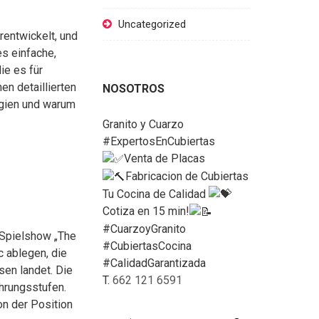
Uncategorized
rentwickelt, und
es einfache,
ie es für
en detaillierten
NOSOTROS
egien und warum
Granito y Cuarzo
#ExpertosEnCubiertas
Venta de Placas
Fabricacion de Cubiertas
Tu Cocina de Calidad
Cotiza en 15 min!
#CuarzoyGranito
 Spielshow „The
#CubiertasCocina
c ablegen, die
#CalidadGarantizada
sen landet. Die
T.
662 121 6591
ahrungsstufen.
on der Position