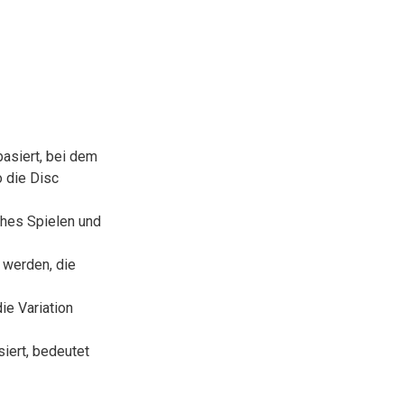
basiert, bei dem
 die Disc
ches Spielen und
 werden, die
ie Variation
siert, bedeutet