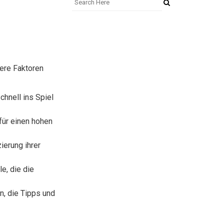
rere Faktoren
chnell ins Spiel
für einen hohen
ierung ihrer
e, die die
, die Tipps und