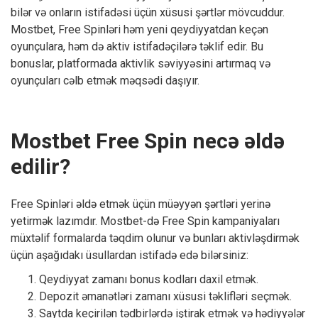
bilər və onların istifadəsi üçün xüsusi şərtlər mövcuddur.
Mostbet, Free Spinləri həm yeni qeydiyyatdan keçən
oyunçulara, həm də aktiv istifadəçilərə təklif edir. Bu
bonuslar, platformada aktivlik səviyyəsini artırmaq və
oyunçuları cəlb etmək məqsədi daşıyır.
Mostbet Free Spin necə əldə
edilir?
Free Spinləri əldə etmək üçün müəyyən şərtləri yerinə
yetirmək lazımdır. Mostbet-də Free Spin kampaniyaları
müxtəlif formalarda təqdim olunur və bunları aktivləşdirmək
üçün aşağıdakı üsullardan istifadə edə bilərsiniz:
Qeydiyyat zamanı bonus kodları daxil etmək.
Depozit əmanətləri zamanı xüsusi təklifləri seçmək.
Saytda keçirilən tədbirlərdə iştirak etmək və hədiyyələr