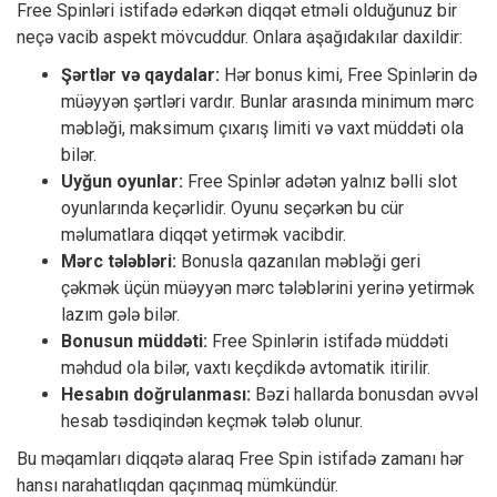
Free Spinləri istifadə edərkən diqqət etməli olduğunuz bir
neçə vacib aspekt mövcuddur. Onlara aşağıdakılar daxildir:
Şərtlər və qaydalar:
Hər bonus kimi, Free Spinlərin də
müəyyən şərtləri vardır. Bunlar arasında minimum mərc
məbləği, maksimum çıxarış limiti və vaxt müddəti ola
bilər.
Uyğun oyunlar:
Free Spinlər adətən yalnız bəlli slot
oyunlarında keçərlidir. Oyunu seçərkən bu cür
məlumatlara diqqət yetirmək vacibdir.
Mərc tələbləri:
Bonusla qazanılan məbləği geri
çəkmək üçün müəyyən mərc tələblərini yerinə yetirmək
lazım gələ bilər.
Bonusun müddəti:
Free Spinlərin istifadə müddəti
məhdud ola bilər, vaxtı keçdikdə avtomatik itirilir.
Hesabın doğrulanması:
Bəzi hallarda bonusdan əvvəl
hesab təsdiqindən keçmək tələb olunur.
Bu məqamları diqqətə alaraq Free Spin istifadə zamanı hər
hansı narahatlıqdan qaçınmaq mümkündür.