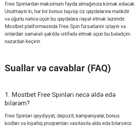
Free Spinlərdən maksimum fayda almağınıza kömək edəcək.
Unutmayın ki, hər bir bonus təşviqi öz qaydalarına malikdir
və uğurlu nəticə üçün bu qaydalara riayət etmək lazımdır.
Mostbet platformasında Free Spin fürsətlərini izləyin və
onlardan səmərəli şəkildə istifadə etmək üçün bu bələdçini
nəzərdən keçirin.
Suallar və cavablar (FAQ)
1. Mostbet Free Spinləri necə əldə edə
bilərəm?
Free Spinləri qeydiyyat, depozit, kampaniyalar, bonus
kodları və loyallıq proqramları vasitəsilə əldə edə bilərsiniz.