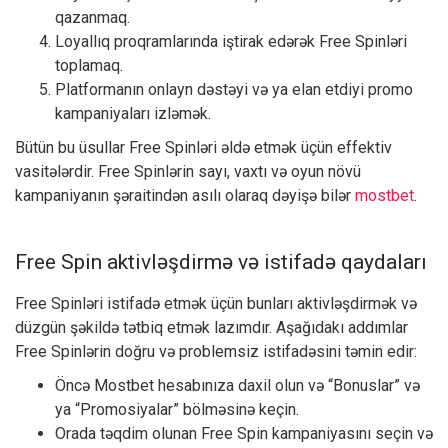
qazanmaq.
Loyallıq proqramlarında iştirak edərək Free Spinləri
toplamaq.
Platformanın onlayn dəstəyi və ya elan etdiyi promo
kampaniyaları izləmək.
Bütün bu üsullar Free Spinləri əldə etmək üçün effektiv
vasitələrdir. Free Spinlərin sayı, vaxtı və oyun növü
kampaniyanın şəraitindən asılı olaraq dəyişə bilər
mostbet
.
Free Spin aktivləşdirmə və istifadə qaydaları
Free Spinləri istifadə etmək üçün bunları aktivləşdirmək və
düzgün şəkildə tətbiq etmək lazımdır. Aşağıdakı addımlar
Free Spinlərin doğru və problemsiz istifadəsini təmin edir:
Öncə Mostbet hesabınıza daxil olun və “Bonuslar” və
ya “Promosiyalar” bölməsinə keçin.
Orada təqdim olunan Free Spin kampaniyasını seçin və