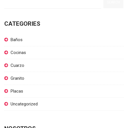
SEARCH
CATEGORIES
Baños
Cocinas
Cuarzo
Granito
Placas
Uncategorized