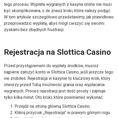
tego procesu. Wypłata wygranych z kasyna online nie musi
być skomplikowana, o ile znasz kroki, które należy podjąć.
W tym artykule szczegółowo przedstawimy, jak prawidłowo
przeprowadzić wypłatę, abyś mógł cieszyć się swoimi
zyskami bez zbędnych frustracji.
Rejestracja na Slottica Casino
Przed przystąpieniem do wypłaty środków, musisz
najpierw założyć konto w Slottica Casino, jeśli jeszcze tego
nie zrobiłeś. Rejestracja w kasynie to kluczowy krok, który
otworzy przed Tobą możliwość grania oraz wypłacania
wygranych. Proces rejestracji jest dość prosty i zajmuje
tylko kilka minut. Oto kroki, które powinieneś wykonać:
Przejdź na stronę główną Slottica Casino.
Kliknij przycisk „Rejestracja” w prawym górnym rogu.