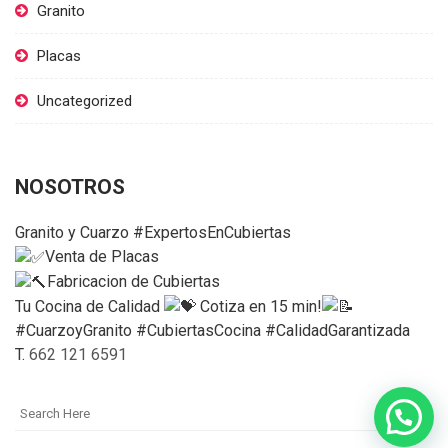
Granito
Placas
Uncategorized
NOSOTROS
Granito y Cuarzo #ExpertosEnCubiertas
Venta de Placas
Fabricacion de Cubiertas
Tu Cocina de Calidad
Cotiza en 15 min!
#CuarzoyGranito #CubiertasCocina #CalidadGarantizada
T.
662 121 6591