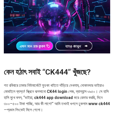
কেন হঠাৎ সবাই “CK444” খুঁজছে?
গত রবিবারে ঢাকার নিউমার্কেটে ফুচকা খাইতে দাঁড়িয়ে দেখলাম, দোকানদার ভাইয়াও
মোবাইলে ব্যস্ত! স্ক্রিনে ঝলসানো
CK44 login
পেজ, ব্যাল্যান্স ৳৯৫০। সে হাসি
হাসি মুখে বলল, “ভাইয়া,
ck444 app download
করে রেফার করছি, দিনে
৩০০–৫০০ টাকা পাচ্ছি, আর কী লাগে!” আমি তখনই গুগলে ঢুকলাম
www ck444
—প্রথম লিংকেই মিলে গেলো।