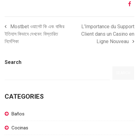
Mostbet ওয়ালেট কি এবং বাজির
L’Importance du Support
ইতিহাস কিভাবে দেখবেন: বিস্তারিত
Client dans un Casino en
নির্দেশিকা
Ligne Nouveau
Search
SEARCH
CATEGORIES
Baños
Cocinas