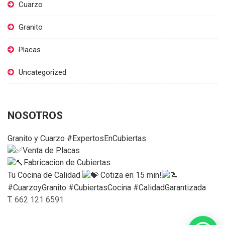
Cuarzo
Granito
Placas
Uncategorized
NOSOTROS
Granito y Cuarzo #ExpertosEnCubiertas
Venta de Placas
Fabricacion de Cubiertas
Tu Cocina de Calidad
Cotiza en 15 min!
#CuarzoyGranito #CubiertasCocina #CalidadGarantizada
T.
662 121 6591