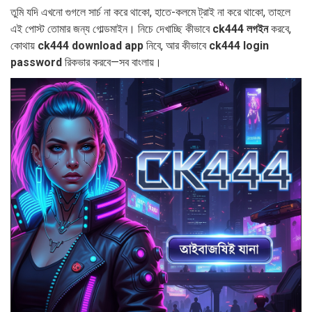
তুমি যদি এখনো গুগলে সার্চ না করে থাকো, হাতে-কলমে ট্রাই না করে থাকো, তাহলে
এই পোস্ট তোমার জন্য গোল্ডমাইন। নিচে দেখাচ্ছি কীভাবে
ck444 লগইন
করবে,
কোথায়
ck444 download app
নিবে, আর কীভাবে
ck444 login
password
রিকভার করবে—সব বাংলায়।