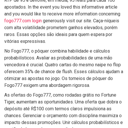
RTP de 95% devolve, em média, 95 reais para cada 100
apostados. In the event you loved this informative article
and you would like to receive more information concerning
fogo777.com login
generously visit our site. Caça-níqueis
com alta volatilidade prometem ganhos elevados, porém
raros. Essas opções são ideais para quem espera por
vitórias expressivas.
No Fogo777, o pôquer combina habilidade e cálculos
probabilísticos. Avaliar as probabilidades de uma mão
vencedora é crucial. Quatro cartas do mesmo naipe no flop
oferecem 35% de chance de flush. Esses cálculos ajudam a
otimizar as apostas no jogo. Os torneios de pôquer do
Fogo777 exigem uma abordagem rigorosa.
As ofertas do Fogo777, como rodadas grátis no Fortune
Tiger, aumentam as oportunidades. Uma oferta que dobra o
depósito até R$100 com termos claros impulsiona as
chances. Gerenciar o orçamento com disciplina maximiza o
impacto dessas promoções. Unir cálculos probabilísticos e