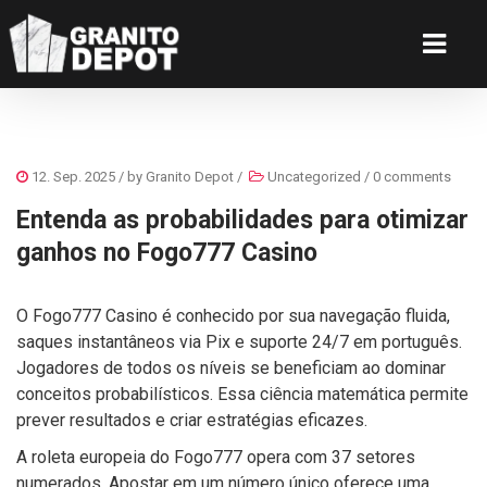
12. Sep. 2025
/ by
Granito Depot
/
Uncategorized
/
0 comments
Entenda as probabilidades para otimizar
ganhos no Fogo777 Casino
O Fogo777 Casino é conhecido por sua navegação fluida,
saques instantâneos via Pix e suporte 24/7 em português.
Jogadores de todos os níveis se beneficiam ao dominar
conceitos probabilísticos. Essa ciência matemática permite
prever resultados e criar estratégias eficazes.
A roleta europeia do Fogo777 opera com 37 setores
numerados. Apostar em um número único oferece uma