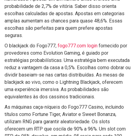
probabilidade de 2,7% de vitória. Saber disso orienta
escolhas calculadas de apostas. Apostas em categorias
amplas aumentam as chances para quase 48,6%. Essas
escolhas são perfeitas para quem prefere apostas
seguras.
O blackjack do Fogo777,
fogo777.com login
fornecido por
provedores como Evolution Gaming, é guiado por
estratégias probabilísticas. Uma estratégia bem executada
reduz a vantagem da casa a 0,5%. Escolhas como dobrar ou
dividir baseiam-se nas cartas distribuídas. As mesas de
blackjack ao vivo, como o Lightning Blackjack, oferecem
uma experiência imersiva. As probabilidades são
equivalentes às dos cassinos tradicionais.
As máquinas caça-níqueis do Fogo777 Casino, incluindo
títulos como Fortune Tiger, Aviator e Sweet Bonanza,
utilizam RNG para garantir aleatoriedade. Os slots
oferecem um RTP que oscila de 90% a 96%. Um slot com