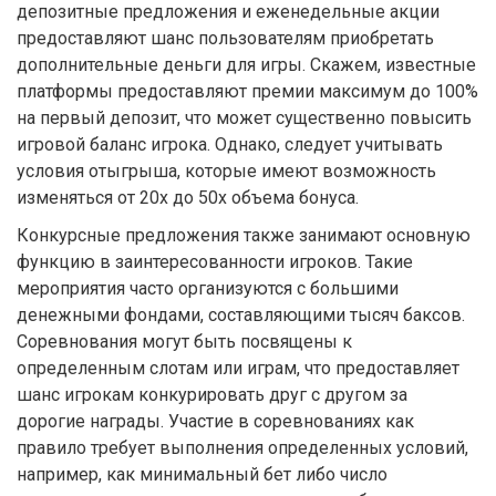
депозитные предложения и еженедельные акции
предоставляют шанс пользователям приобретать
дополнительные деньги для игры. Скажем, известные
платформы предоставляют премии максимум до 100%
на первый депозит, что может существенно повысить
игровой баланс игрока. Однако, следует учитывать
условия отыгрыша, которые имеют возможность
изменяться от 20x до 50x объема бонуса.
Конкурсные предложения также занимают основную
функцию в заинтересованности игроков. Такие
мероприятия часто организуются с большими
денежными фондами, составляющими тысяч баксов.
Соревнования могут быть посвящены к
определенным слотам или играм, что предоставляет
шанс игрокам конкурировать друг с другом за
дорогие награды. Участие в соревнованиях как
правило требует выполнения определенных условий,
например, как минимальный бет либо число