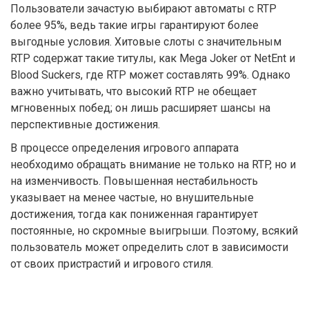
Пользователи зачастую выбирают автоматы с RTP
более 95%, ведь такие игры гарантируют более
выгодные условия. Хитовые слоты с значительным
RTP содержат такие титулы, как Mega Joker от NetEnt и
Blood Suckers, где RTP может составлять 99%. Однако
важно учитывать, что высокий RTP не обещает
мгновенных побед; он лишь расширяет шансы на
перспективные достижения.
В процессе определения игрового аппарата
необходимо обращать внимание не только на RTP, но и
на изменчивость. Повышенная нестабильность
указывает на менее частые, но внушительные
достижения, тогда как пониженная гарантирует
постоянные, но скромные выигрыши. Поэтому, всякий
пользователь может определить слот в зависимости
от своих пристрастий и игрового стиля.