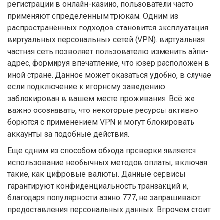
регистрации в онлайн-казино, пользователи часто
применяют определенным трюкам. Одним из
распространённых подходов становится эксплуатация
виртуальных персональных сетей (VPN). виртуальная
частная сеть позволяет пользователю изменить айпи-
адрес, формируя впечатление, что юзер расположен в
иной стране. Данное может оказаться удобно, в случае
если подключение к игорному заведению
заблокирован в вашем месте проживания. Всё же
важно осознавать, что некоторые ресурсы активно
борются с применением VPN и могут блокировать
аккаунты за подобные действия.
Еще одним из способом обхода проверки является
использование необычных методов оплаты, включая
такие, как цифровые валюты. Данные сервисы
гарантируют конфиденциальность транзакций и,
благодаря популярности азино 777, не запрашивают
предоставления персональных данных. Впрочем стоит