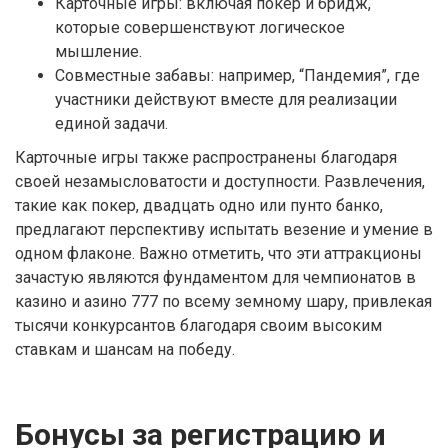
Карточные игры: включая покер и бридж,
которые совершенствуют логическое
мышление.
Совместные забавы: например, “Пандемия”, где
участники действуют вместе для реализации
единой задачи.
Карточные игры также распространены благодаря
своей незамысловатости и доступности. Развлечения,
такие как покер, двадцать одно или пунто банко,
предлагают перспективу испытать везение и умение в
одном флаконе. Важно отметить, что эти аттракционы
зачастую являются фундаментом для чемпионатов в
казино и азино 777 по всему земному шару, привлекая
тысячи конкурсантов благодаря своим высоким
ставкам и шансам на победу.
Бонусы за регистрацию и