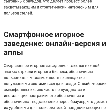
сыгранных раундов, что делает процесс более
захватывающим и стратегически интересным для
пользователей.
Смартфонное игорное
заведение: онлайн-версия и
аппы
Смартфонное игорное заведение является важной
частью отрасли игорного бизнеса, обеспечивая
пользователям возможность наслаждаться
популярными слотами всегда и везде. Онлайн-версии
смартфонных казино часто не нуждаются в
инсталляции программного обеспечения и
обеспечивают подключение через браузер, что делает
их удобными для пользователей, предпочитающих не