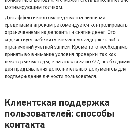
мотивирующим толчком.
Для эффективного менеджмента личными
средствами игрокам рекомендуется контролировать
ограничениями на депозиты и снятие денег. Это
содействует избежать внезапных задержек либо
ограничений учетной записи. Кроме того необходимо
принять во внимание условия проверки, так как
некоторые методы, в частности azino777, необходимы
для предъявления дополнительных документов для
подтверждения личности пользователя.
Клиентская поддержка
пользователей: способы
контакта