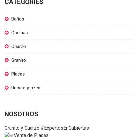
CATEGORIES
Baños
Cocinas
Cuarzo
Granito
Placas
Uncategorized
NOSOTROS
Granito y Cuarzo #ExpertosEnCubiertas
Venta de Placas