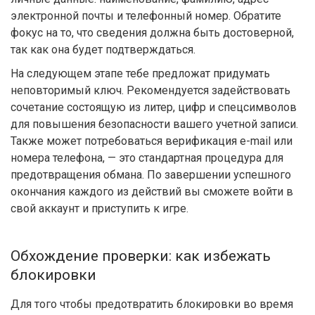
электронной почты и телефонный номер. Обратите
фокус на то, что сведения должна быть достоверной,
так как она будет подтверждаться.
На следующем этапе тебе предложат придумать
неповторимый ключ. Рекомендуется задействовать
сочетание состоящую из литер, цифр и спецсимволов
для повышения безопасности вашего учетной записи.
Также может потребоваться верификация e-mail или
номера телефона, — это стандартная процедура для
предотвращения обмана. По завершении успешного
окончания каждого из действий вы сможете войти в
свой аккаунт и приступить к игре.
Обхождение проверки: как избежать
блокировки
Для того чтобы предотвратить блокировки во время