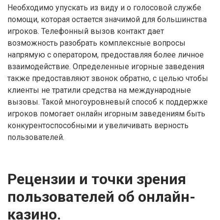
Необходимо упускать из виду и о голосовой службе
помощи, которая остается значимой для большинства
игроков. Телефонный вызов контакт дает
возможность разобрать комплексные вопросы
напрямую с оператором, предоставляя более личное
взаимодействие. Определенные игорные заведения
также предоставляют звонок обратно, с целью чтобы
клиенты не тратили средства на международные
вызовы. Такой многоуровневый способ к поддержке
игроков помогает онлайн игорным заведениям быть
конкурентоспособными и увеличивать верность
пользователей.
Рецензии и точки зрения
пользователей об онлайн-
казино.