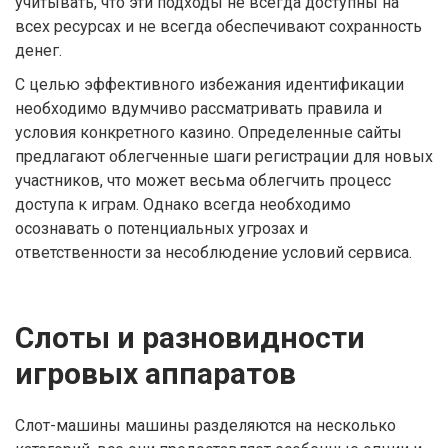
учитывать, что эти подходы не всегда доступны на
всех ресурсах и не всегда обеспечивают сохранность
денег.
С целью эффективного избежания идентификации
необходимо вдумчиво рассматривать правила и
условия конкретного казино. Определенные сайты
предлагают облегченные шаги регистрации для новых
участников, что может весьма облегчить процесс
доступа к играм. Однако всегда необходимо
осознавать о потенциальных угрозах и
ответственности за несоблюдение условий сервиса.
Слоты и разновидности
игровых аппаратов
Слот-машины машины разделяются на несколько