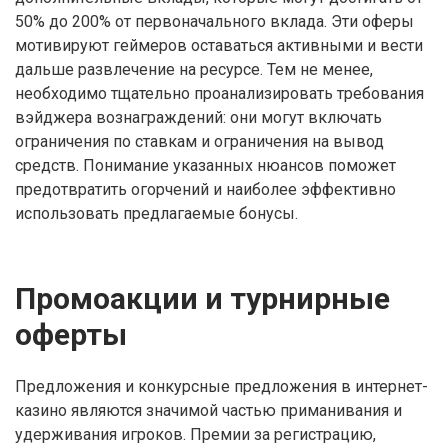
50% до 200% от первоначального вклада. Эти оферы
мотивируют геймеров оставаться активными и вести
дальше развлечение на ресурсе. Тем не менее,
необходимо тщательно проанализировать требования
вэйджера вознаграждений: они могут включать
ограничения по ставкам и ограничения на вывод
средств. Понимание указанных нюансов поможет
предотвратить огорчений и наиболее эффективно
использовать предлагаемые бонусы.
Промоакции и турнирные
оферты
Предложения и конкурсные предложения в интернет-
казино являются значимой частью приманивания и
удерживания игроков. Премии за регистрацию,