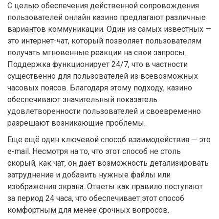
С целью обеспечения действенной сопровождения
пользователей онлайн казино предлагают различные
вариантов коммуникации. Один из самых известных —
это интернет-чат, который позволяет пользователям
получать мгновенные реакции на свои запросы.
Поддержка функционирует 24/7, что в частности
существенно для пользователей из всевозможных
часовых поясов. Благодаря этому подходу, казино
обеспечивают значительный показатель
удовлетворенности пользователей и своевременно
разрешают возникающие проблемы.
Еще ещё один ключевой способ взаимодействия — это
e-mail. Несмотря на то, что этот способ не столь
скорый, как чат, он дает возможность детализировать
затруднение и добавить нужные файлы или
изображения экрана. Ответы как правило поступают
за период 24 часа, что обеспечивает этот способ
комфортным для менее срочных вопросов.