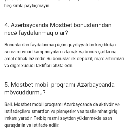
heç kimlə paylaşmayın.
4. Azərbaycanda Mostbet bonuslarından
necə faydalanmaq olar?
Bonuslardan faydalanmaq üçün qeydiyyatdan keçdikdən
sonra mövcud kampaniyaları izləmək və bonus şərtlərinə
əməl etmək lazımdır. Bu bonuslar ilk depozit, mərc artırımları
və digər xüsusi təklifləri əhatə edir.
5. Mostbet mobil proqramı Azərbaycanda
mövcuddurmu?
Bəli, Mostbet mobil proqramı Azərbaycanda da aktivdir və
istifadəçilərə smartfon və planşetlər vasitəsilə rahat giriş
imkanı yaradır. Tətbiq rəsmi saytdan yüklənməklə asan
quraşdırılır və istifadə edilir.