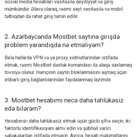
sosial media hesabları vasitəsilə qeydiyyat və giriş
mümkündür. Əlavə olaraq, rəsmi sayt vasitəsilə və mobil
tətbiqdən də rahat giriş təmin edilir.
2. Azərbaycanda Mostbet saytına girişdə
problem yarandıqda nə etməliyəm?
Belə hallarda VPN və ya proxy xidmətlərindən istifadə
etmək, rəsmi Mostbet dəstək komandası ilə əlaqə saxlamaq
tövsiyə olunur. Həmçinin saytın bloklanmasını aşmaq üçün
etibarlı giriş bağlantılarından faydalanmaq lazımdır.
3. Mostbet hesabımı necə daha təhlükəsiz
edə bilərəm?
Hesabınızı daha təhlükəsiz etmək üçün güclü şifrə seçin, iki
faktorlu identifikasiyanı aktiv edin və şübhəli xarici
şəbəkələrdən istifadə etməyin. Ayrıca, hesab məlumatlarını