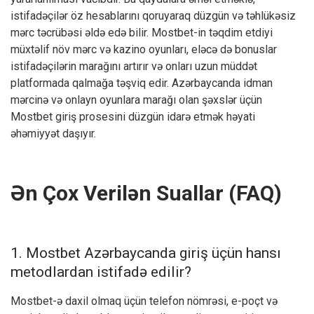
istifadəçilər öz hesablarını qoruyaraq düzgün və təhlükəsiz
mərc təcrübəsi əldə edə bilir. Mostbet-in təqdim etdiyi
müxtəlif növ mərc və kazino oyunları, eləcə də bonuslar
istifadəçilərin marağını artırır və onları uzun müddət
platformada qalmağa təşviq edir. Azərbaycanda idman
mərcinə və onlayn oyunlara marağı olan şəxslər üçün
Mostbet giriş prosesini düzgün idarə etmək həyati
əhəmiyyət daşıyır.
Ən Çox Verilən Suallar (FAQ)
1. Mostbet Azərbaycanda giriş üçün hansı
metodlardan istifadə edilir?
Mostbet-ə daxil olmaq üçün telefon nömrəsi, e-poçt və