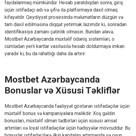
faydalanmaq mümkündür. Hesab yaratdıqdan sonra, giriş
üçün istifadəçi adı və şifrə ilə platformaya daxil olmaq
kifayətdir. Qeydiyyat prosesində məlumatların düzgün və
tam daxil edilməsinə diqqət yetirmək lazımdır ki, sonradan
identifikasiya zamanı çətinlik olmasın. Bundan əlavə,
Mostbet Azərbaycanda müxtəlif ödəniş sistemləri, o
cümlədən yerli kartlar vasitəsilə hesab doldurmaya imkan
yaradır ki, bu da rahatlığı daha da artırır.
Mostbet Azərbaycanda
Bonuslar və Xüsusi Təkliflər
Mostbet Azərbaycanda fəaliyyət göstərən istifadəçilər üçün
müxtəlif bonus və kampaniyalara malikdir. Xoş gəldin
bonusları, müxtəlif idman tədbirləri üçün xüsusi əmsal
artımları və loyal istifadəçilər üçün hədiyyələr mövcuddur. Bu
bonuslar istifadəçilərə ilkin kapitalını artırmaqda və oyun