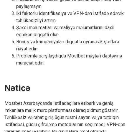
paylaşmayın.
İki faktorlu identifikasiya və VPN-dən istifadə edərək
təhlükəsizliyi artırın.
Şəxsi məlumatları və maliyyə məlumatlarını daxil
edərkən diqqətli olun.
Bonus və kampaniyaları diqqətlə öyrənərək şərtlərə
riayət edin.
Problemlə qarşılaşdıqda Mostbet müştəri dəstəyinə
müraciət edin.
Nəticə
Mostbet Azərbaycanda istifadəçilərə etibarlı və geniş
imkanlara malik mərc platforması olaraq xidmət göstərir.
Təhlükəsiz və rahat giriş üçün rəsmi saytın və ya tətbiqin
istifadəsi, güclü şifrələmə metodlarının seçilməsi, VPN-dən
yararlanılması vacibdir. Bu qaydalara əməl etməklə,