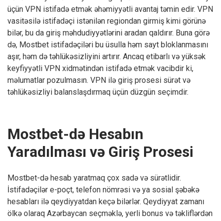
üçün VPN istifadə etmək əhəmiyyətli avantaj təmin edir. VPN
vasitəsilə istifadəçi istənilən regiondan girmiş kimi görünə
bilər, bu da giriş məhdudiyyətlərini aradan qaldırır. Buna görə
də, Mostbet istifadəçiləri bu üsulla həm sayt bloklanmasını
aşır, həm də təhlükəsizliyini artırır. Ancaq etibarlı və yüksək
keyfiyyətli VPN xidmətindən istifadə etmək vacibdir ki,
məlumatlar pozulmasın. VPN ilə giriş prosesi sürət və
təhlükəsizliyi balanslaşdırmaq üçün düzgün seçimdir.
Mostbet-də Hesabın
Yaradılması və Giriş Prosesi
Mostbet-də hesab yaratmaq çox sadə və sürətlidir.
İstifadəçilər e-poçt, telefon nömrəsi və ya sosial şəbəkə
hesabları ilə qeydiyyatdan keçə bilərlər. Qeydiyyat zamanı
ölkə olaraq Azərbaycan seçməklə, yerli bonus və təkliflərdən