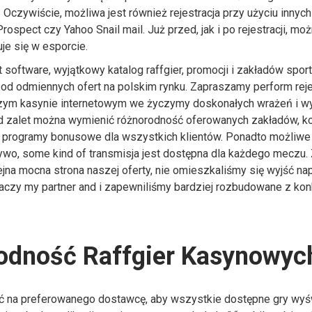
Oczywiście, możliwa jest również rejestracja przy użyciu innych
rospect czy Yahoo Snail mail. Już przed, jak i po rejestracji, m
je się w esporcie.
 software, wyjątkowy katalog raffgier, promocji i zakładów spor
 od odmiennych ofert na polskim rynku. Zapraszamy perform rejes
zym kasynie internetowym we życzymy doskonałych wrażeń i w
d zalet można wymienić różnorodność oferowanych zakładów, k
ne programy bonusowe dla wszystkich klientów. Ponadto możliwe 
ywo, some kind of transmisja jest dostępna dla każdego meczu. 
ejna mocna strona naszej oferty, nie omieszkaliśmy się wyjść n
czy my partner and i zapewniliśmy bardziej rozbudowane z konku
odność Raffgier Kasynowyc
ć na preferowanego dostawcę, aby wszystkie dostępne gry wyśw