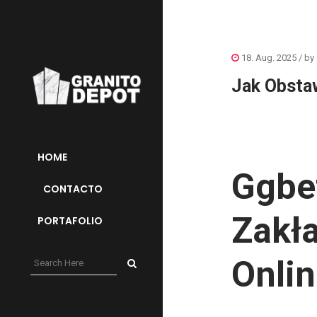
18. Aug. 2025
/ by
Jak Obsta
HOME
Ggbet
CONTACTO
Zakł
PORTAFOLIO
Onli