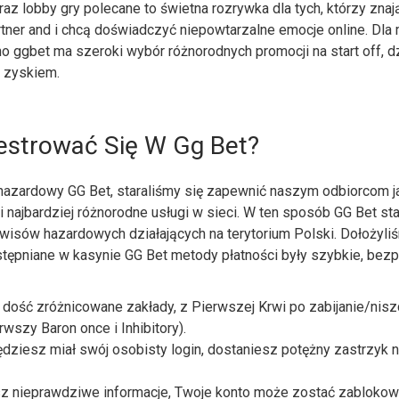
oraz lobby gry polecane to świetna rozrywka dla tych, którzy znaj
tner and i chcą doświadczyć niepowtarzalne emocje online. Dla 
no ggbet ma szeroki wybór różnorodnych promocji na start off, d
 zyskiem.
estrować Się W Gg Bet?
azardowy GG Bet, staraliśmy się zapewnić naszym odbiorcom ja
 najbardziej różnorodne usługi w sieci. W ten sposób GG Bet sta
wisów hazardowych działających na terytorium Polski. Dołożyli
stępniane w kasynie GG Bet metody płatności były szybkie, bezp
 dość zróżnicowane zakłady, z Pierwszej Krwi po zabijanie/nis
rwszy Baron once i Inhibitory).
ędziesz miał swój osobisty login, dostaniesz potężny zastrzyk 
sz nieprawdziwe informacje, Twoje konto może zostać zablokowa