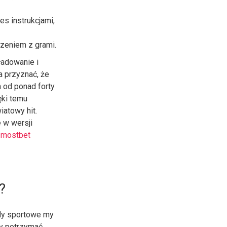
es instrukcjami,
zeniem z grami.
ładowanie i
a przyznać, że
 od ponad forty
ęki temu
iatowy hit.
 w wersji
t
mostbet
?
dy sportowe my
by potrzymać