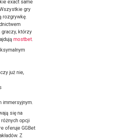
akie exact same
 Wszystkie gry
ą rozgrywkę.
ednictwem
 graczy, którzy
ajdują
mostbet
.
maksymalnym
zy już nie,
s
m immersyjnym.
ają się na
 różnych opcji
re oferuje GGBet
akładów. Z