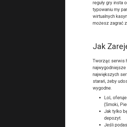
reguły gry insta 
typowaniu my par
wirtualnych kasy
możesz zagrać z
Jak Zarej
Tworząc serwis h
najwygodniejsze i
największych ser
starań, żeby udo
wygodne.
LoL oferuje
(Smoki, Pie
Jak tylko b
depozyt.
Jeśli poda