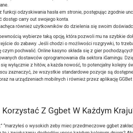
ane.
z funkcji odzyskiwania hasła em stronie, postępując zgodnie unc
 dostęp carry out swojego konta.
zachęca również użytkowników do dzielenia się swoim doświadc
pewnością wybierze taką opcję, która pozwoli mu na szybkie do
ejście do zabawy. Jeśli chodzi o możliwości rozgrywki, to trzeb
ę czym pochwalić. Online kasyno składa się z gier pochodzących
kowanych dostawców oprogramowania dla sektora iGamingu. Dzi
 się wyłącznie z hitów, a każda nowość, to potencjalny kolejny św
scu zaznaczyć, że wszystkie standardowe pozycje są dostępne
oraz na urządzeniach mobilnych i również przez aplikację GGBe
 Korzystać Z Ggbet W Każdym Kraju
k” “marzyłeś o wysokich zeby miec przedmeczowe ggbet zakła
ion to i zwiększaniu dochodów unces każdym kolejnym dniem? A