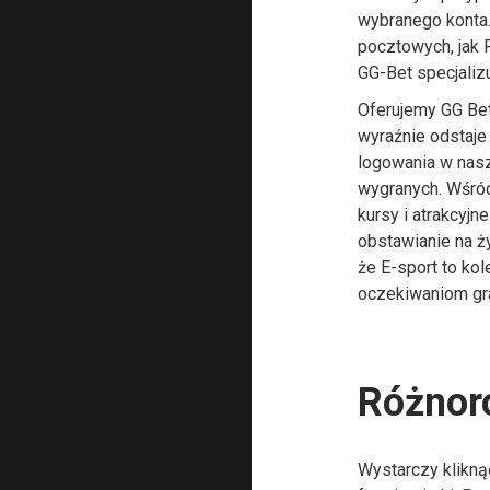
wybranego konta. 
pocztowych, jak P
GG-Bet specjalizu
Oferujemy GG Bet
wyraźnie odstaje
logowania w nas
wygranych. Wśró
kursy i atrakcyj
obstawianie na ż
że E-sport to kol
oczekiwaniom gra
Różnor
Wystarczy klikną