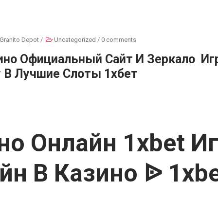
Granito Depot
/
Uncategorized
/
0 comments
ино Официальный Сайт И Зеркало ️ Иг
у В Лучшие Слоты 1хбет
но Онлайн 1xbet И
йн В Казино ᐉ 1xbe