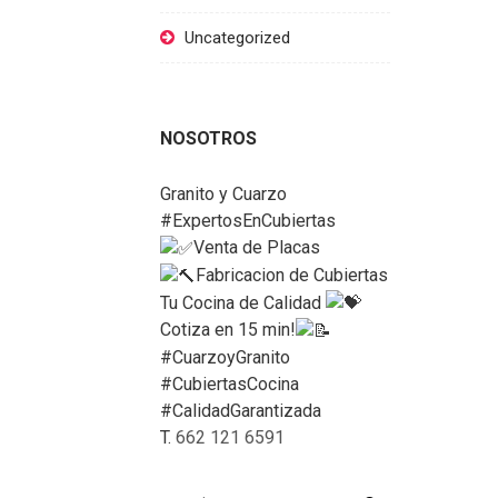
Uncategorized
NOSOTROS
Granito y Cuarzo
#ExpertosEnCubiertas
Venta de Placas
Fabricacion de Cubiertas
Tu Cocina de Calidad
Cotiza en 15 min!
#CuarzoyGranito
#CubiertasCocina
#CalidadGarantizada
T.
662 121 6591