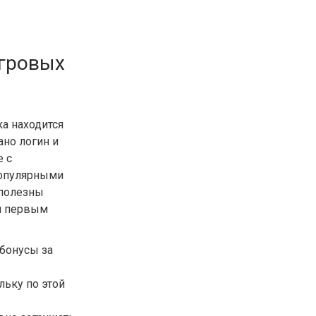
Игровых
а находится
ано логин и
е с
популярными
 полезны
дя первым
бонусы за
льку по этой