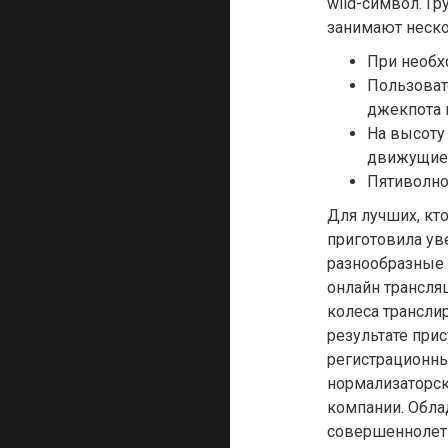
wild-символ. Г
занимают неско
При необх
Пользоват
джекпота 
На высоту
движущие
Пятиволно
Для лучших, кт
приготовила ув
разнообразные 
онлайн трансляц
колеса трансли
результате при
регистрационны
нормализаторск
компании. Обла
совершеннолети