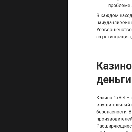
проблеме 
В каждом находя
наиудачливейше
Усовершенство 
за регистрацию,
Казино
деньги
Казино 1xBet –
внушительный п
безопасности. 
производителей
Расширяющиеся