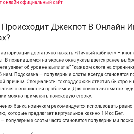
т онлайн официальный сайт
.
 Происходит Джекпот В Онлайн 
ах?
авторизации достаточно нажать «Личный кабинет» – кнопк
ы. В появившемся на экране окна указывается ранее выбр
те узнает об уровне выплат в” “каждом слоте на страничк
 нем. Подсказка — популярные слоты всегда становятся 
той причина. Специалисты техподдержки ответив быстро и
раться с возникшей проблемой. Для поиска автоматов су
нии можно применять поисковую строку.
чения банка новичкам рекомендуется использовать равно 
ию, которые предлагает виртуальное казино 1 Икс Бет.
 — популярные слоты часто становятся популярными поско