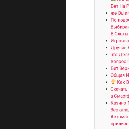
Бет На 
же Выиг
По подо
Выбираю
В Слоты
Игровые
Другие 
что Дела
вопрос П
Бет Зер
Общая И
Как В
Скачать
а Смарт
Казино 
Зеркало
Автома
прилич