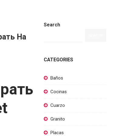
Search
рать На
SEARCH
CATEGORIES
Baños
грать
Cocinas
t
Cuarzo
Granito
Placas