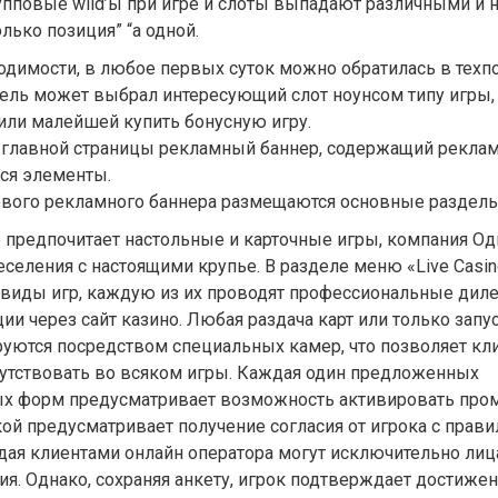
рупповые wild’ы при игре и слоты выпадают различными и н
лько позиция” “а одной.
одимости, в любое первых суток можно обратилась в техп
ель может выбрал интересующий слот ноунсом типу игры,
или малейшей купить бонусную игру.
 главной страницы рекламный баннер, содержащий рекла
ся элементы.
вого рекламного баннера размещаются основные разделы 
о предпочитает настольные и карточные игры, компания Од
еселения с настоящими крупье. В разделе меню «Live Casin
виды игр, каждую из их проводят профессиональные дил
ии через сайт казино. Любая раздача карт или только запу
руются посредством специальных камер, что позволяет кл
сутствовать во всяком игры. Каждая один предложенных
х форм предусматривает возможность активировать пром
ой предусматривает получение согласия от игрока с прав
дая клиентами онлайн оператора могут исключительно лиц
я. Однако, сохраняя анкету, игрок подтверждает достижен