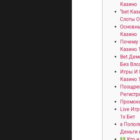
Казино
“bet Ка
Слоты О
Основн
Казино
Почему 
Казино 
Bet Дем
Без Вло
Игры И 
Казино 1
Поощре
Регистр
Промоко
Live Иг
1х Бет
а Попол
Деньги 
Кто и