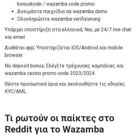
bonuskode / wazamba code promo
Δοκιμάστε παιχνίδια σε wazamba demo
Ολοκληρώστε wazamba verifizierung
Υπάρχει υποστήριξη στα ελληνικά; Ναι, με 24/7 live chat
και email
Διαθέτει app; Υποστηρίζεται iOS/Android και mobile
browser
No deposit bonus; Ελέγξτε τρέχουσες καμπάνιες και
wazamba casino promo code 2023/2024
Θέστε προσωπικά όρια και ακολουθήστε τις οδηγίες
KYC/AML.
Τι ρωτούν οι παίκτες στο
Reddit για το Wazamba