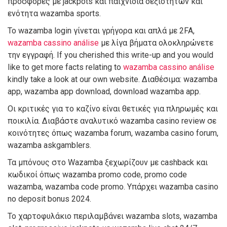
προσφορές με jackpots και παιχνίδια δεξιοτήτων και
ενότητα wazamba sports.
Το wazamba login γίνεται γρήγορα και απλά με 2FA,
wazamba cassino análise
με λίγα βήματα ολοκληρώνετε
την εγγραφή. If you cherished this write-up and you would
like to get more facts relating to
wazamba cassino análise
kindly take a look at our own website. Διαθέσιμα: wazamba
app, wazamba app download, download wazamba app.
Οι κριτικές για το καζίνο είναι θετικές για πληρωμές και
ποικιλία. Διαβάστε αναλυτικό wazamba casino review σε
κοινότητες όπως wazamba forum, wazamba casino forum,
wazamba askgamblers.
Τα μπόνους στο Wazamba ξεχωρίζουν με cashback και
κωδικοί όπως wazamba promo code, promo code
wazamba, wazamba code promo. Υπάρχει wazamba casino
no deposit bonus 2024.
Το χαρτοφυλάκιο περιλαμβάνει wazamba slots, wazamba