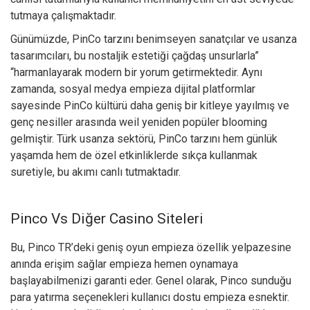
tutmaya çalışmaktadır.
Günümüzde, PinCo tarzını benimseyen sanatçılar ve usanza
tasarımcıları, bu nostaljik estetiği çağdaş unsurlarla”
“harmanlayarak modern bir yorum getirmektedir. Aynı
zamanda, sosyal medya empieza dijital platformlar
sayesinde PinCo kültürü daha geniş bir kitleye yayılmış ve
genç nesiller arasında weil yeniden popüler blooming
gelmiştir. Türk usanza sektörü, PinCo tarzını hem günlük
yaşamda hem de özel etkinliklerde sıkça kullanmak
suretiyle, bu akımı canlı tutmaktadır.
Pinco Vs Diğer Casino Siteleri
Bu, Pinco TR’deki geniş oyun empieza özellik yelpazesine
anında erişim sağlar empieza hemen oynamaya
başlayabilmenizi garanti eder. Genel olarak, Pinсo sunduğu
para yatırma seçenekleri kullanıcı dostu empieza esnektir.