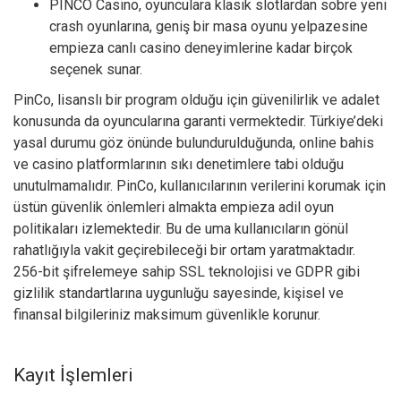
PINCO Casino, oyunculara klasik slotlardan sobre yeni
crash oyunlarına, geniş bir masa oyunu yelpazesine
empieza canlı casino deneyimlerine kadar birçok
seçenek sunar.
PinCo, lisanslı bir program olduğu için güvenilirlik ve adalet
konusunda da oyuncularına garanti vermektedir. Türkiye’deki
yasal durumu göz önünde bulundurulduğunda, online bahis
ve casino platformlarının sıkı denetimlere tabi olduğu
unutulmamalıdır. PinCo, kullanıcılarının verilerini korumak için
üstün güvenlik önlemleri almakta empieza adil oyun
politikaları izlemektedir. Bu de uma kullanıcıların gönül
rahatlığıyla vakit geçirebileceği bir ortam yaratmaktadır.
256-bit şifrelemeye sahip SSL teknolojisi ve GDPR gibi
gizlilik standartlarına uygunluğu sayesinde, kişisel ve
finansal bilgileriniz maksimum güvenlikle korunur.
Kayıt İşlemleri