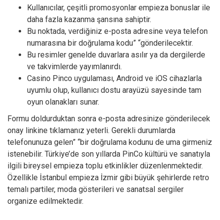
Kullanıcılar, çeşitli promosyonlar empieza bonuslar ile
daha fazla kazanma şansına sahiptir.
Bu noktada, verdiğiniz e-posta adresine veya telefon
numarasına bir doğrulama kodu” “gönderilecektir.
Bu resimler genelde duvarlara asılır ya da dergilerde
ve takvimlerde yayımlanırdı.
Casino Pinco uygulaması, Android ve iOS cihazlarla
uyumlu olup, kullanıcı dostu arayüzü sayesinde tam
oyun olanakları sunar.
Formu doldurduktan sonra e-posta adresinize gönderilecek
onay linkine tıklamanız yeterli. Gerekli durumlarda
telefonunuza gelen” “bir doğrulama kodunu de uma girmeniz
istenebilir. Türkiye’de son yıllarda PinCo kültürü ve sanatıyla
ilgili bireysel empieza toplu etkinlikler düzenlenmektedir.
Özellikle İstanbul empieza İzmir gibi büyük şehirlerde retro
temalı partiler, moda gösterileri ve sanatsal sergiler
organize edilmektedir.