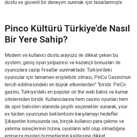
dostu ve güvenli bir deneyim sunmak için tasarlanmıştır.
Pinco Kültürü Türkiye’de Nasıl
Bir Yere Sahip?
Modern ve kullanıcı dostu arayüzü ile dikkat çeken bu
system, geniş oyun yelpazesi ve kazançlı bonusları ile
oyunculara cazip fırsatlar sunmaktadır. Türkiye’deki
oyuncular için tamamen erişilebilir olması, PinCo Casino’nun
tercih edilmesindeki en büyük etkenlerden” “biridir. PinCo
gazino, Türkiye’deki en popüler on the web bahis ve kumar
sitelerinden biridir. Kullanıcılarına hem casino oyunları hem
de spor bahisleri alanında çeşitli seçenekler sunarak, your
ex türden oyuncunun beklentisini karşılamayı hedefler.
Şikayetler konusunda ise, birçok kullanıcı para çekme ve
yatırma süreçlerinin hızına, oyunların adil olup olmadığına
empieza müşteri hizmetlerinin kalitesine dikkat