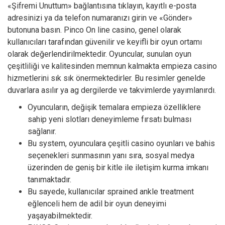
«Şifremi Unuttum» bağlantısına tıklayın, kayıtlı e-posta
adresinizi ya da telefon numaranızı girin ve «Gönder»
butonuna basın. Pinco On line casino, genel olarak
kullanıcıları tarafından güvenilir ve keyifli bir oyun ortamı
olarak değerlendirilmektedir. Oyuncular, sunulan oyun
çeşitliliği ve kalitesinden memnun kalmakta empieza casino
hizmetlerini sık sık önermektedirler. Bu resimler genelde
duvarlara asılır ya ag dergilerde ve takvimlerde yayımlanırdı.
Oyuncuların, değişik temalara empieza özelliklere
sahip yeni slotları deneyimleme fırsatı bulması
sağlanır.
Bu system, oyunculara çeşitli casino oyunları ve bahis
seçenekleri sunmasının yanı sıra, sosyal medya
üzerinden de geniş bir kitle ile iletişim kurma imkanı
tanımaktadır.
Bu sayede, kullanıcılar sprained ankle treatment
eğlenceli hem de adil bir oyun deneyimi
yaşayabilmektedir.