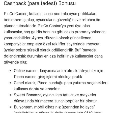
Cashback (para İadesi) Bonusu
PinCo Casino, kullanıcılarına sorumlu oyun politikaları
benimsemiş olup, oyuncuların güvenliğini ve refahını ön
planda tutmaktadır. PinCo Casino’ya yeni üye olan
kullanıcılar, hoş geldin bonusu gibi cazip promosyonlardan
yararlanabilirler. Ayrıca, düzenli olarak güncellenen
kampanyalar empieza özel teklifler sayesinde, mevcut
üyeler sobre sürekli olarak ödüllendirilir. Bu” “sayede,
dolandırıcılık durumları en aza indirilir ve kullanıcılar daha
güvende olur.
Online casino dünyasına adım atmak isteyenler için
Pinсo casino giriş işlemi oldukça pratik.
Genel olarak, Pinсo sunduğu para yatırma seçenekleri
kullanıcı dostu ve esnektir.
Sweet Bonanza, oyunculara tatlılar ve meyveler
dünyasında bir macera sunan popüler bir slottur.
Bu yöntem, mobil cihazınız üzerinden kolayca”