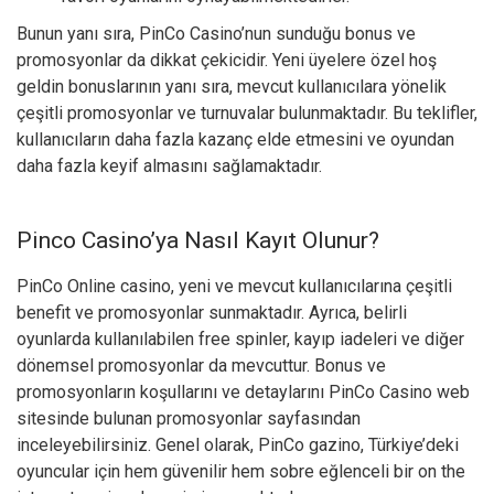
Bunun yanı sıra, PinCo Casino’nun sunduğu bonus ve
promosyonlar da dikkat çekicidir. Yeni üyelere özel hoş
geldin bonuslarının yanı sıra, mevcut kullanıcılara yönelik
çeşitli promosyonlar ve turnuvalar bulunmaktadır. Bu teklifler,
kullanıcıların daha fazla kazanç elde etmesini ve oyundan
daha fazla keyif almasını sağlamaktadır.
Pinco Casino’ya Nasıl Kayıt Olunur?
PinCo Online casino, yeni ve mevcut kullanıcılarına çeşitli
benefit ve promosyonlar sunmaktadır. Ayrıca, belirli
oyunlarda kullanılabilen free spinler, kayıp iadeleri ve diğer
dönemsel promosyonlar da mevcuttur. Bonus ve
promosyonların koşullarını ve detaylarını PinCo Casino web
sitesinde bulunan promosyonlar sayfasından
inceleyebilirsiniz. Genel olarak, PinCo gazino, Türkiye’deki
oyuncular için hem güvenilir hem sobre eğlenceli bir on the