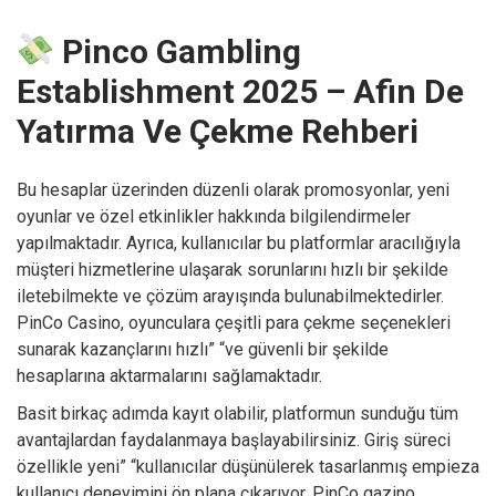
Pinco Gambling
Establishment 2025 – Afin De
Yatırma Ve Çekme Rehberi
Bu hesaplar üzerinden düzenli olarak promosyonlar, yeni
oyunlar ve özel etkinlikler hakkında bilgilendirmeler
yapılmaktadır. Ayrıca, kullanıcılar bu platformlar aracılığıyla
müşteri hizmetlerine ulaşarak sorunlarını hızlı bir şekilde
iletebilmekte ve çözüm arayışında bulunabilmektedirler.
PinCo Casino, oyunculara çeşitli para çekme seçenekleri
sunarak kazançlarını hızlı” “ve güvenli bir şekilde
hesaplarına aktarmalarını sağlamaktadır.
Basit birkaç adımda kayıt olabilir, platformun sunduğu tüm
avantajlardan faydalanmaya başlayabilirsiniz. Giriş süreci
özellikle yeni” “kullanıcılar düşünülerek tasarlanmış empieza
kullanıcı deneyimini ön plana çıkarıyor. PinCo gazino,