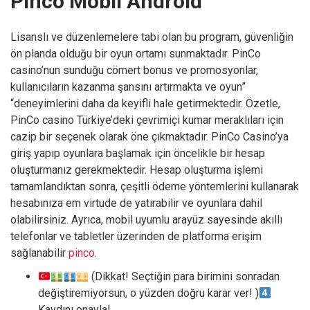
Pinco Mobil Android
Lisanslı ve düzenlemelere tabi olan bu program, güvenliğin
ön planda olduğu bir oyun ortamı sunmaktadır. PinCo
casino’nun sunduğu cömert bonus ve promosyonlar,
kullanıcıların kazanma şansını artırmakta ve oyun”
“deneyimlerini daha da keyifli hale getirmektedir. Özetle,
PinCo casino Türkiye’deki çevrimiçi kumar meraklıları için
cazip bir seçenek olarak öne çıkmaktadır. PinCo Casino’ya
giriş yapıp oyunlara başlamak için öncelikle bir hesap
oluşturmanız gerekmektedir. Hesap oluşturma işlemi
tamamlandıktan sonra, çeşitli ödeme yöntemlerini kullanarak
hesabınıza em virtude de yatırabilir ve oyunlara dahil
olabilirsiniz. Ayrıca, mobil uyumlu arayüz sayesinde akıllı
telefonlar ve tabletler üzerinden de platforma erişim
sağlanabilir
pinco
.
(Dikkat! Seçtiğin para birimini sonradan
değiştiremiyorsun, o yüzden doğru karar ver! )
Kaydını onayla!