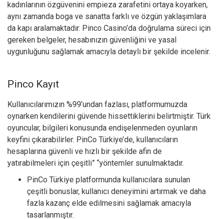
kadınlarının özgüvenini empieza zarafetini ortaya koyarken,
aynı zamanda boga ve sanatta farklı ve özgün yaklaşımlara
da kapı aralamaktadır. Pinco Casino’da doğrulama süreci için
gereken belgeler, hesabınızın güvenliğini ve yasal
uygunluğunu sağlamak amacıyla detaylı bir şekilde incelenir.
Pinco Kayıt
Kullanıcılarımızın %99’undan fazlası, platformumuzda
oynarken kendilerini güvende hissettiklerini belirtmiştir. Türk
oyuncular, bilgileri konusunda endişelenmeden oyunların
keyfini çıkarabilirler. PinCo Türkiye’de, kullanıcıların
hesaplarına güvenli ve hızlı bir şekilde afin de
yatırabilmeleri için çeşitli” “yöntemler sunulmaktadır.
PinCo Türkiye platformunda kullanıcılara sunulan
çeşitli bonuslar, kullanıcı deneyimini artırmak ve daha
fazla kazanç elde edilmesini sağlamak amacıyla
tasarlanmıştır.