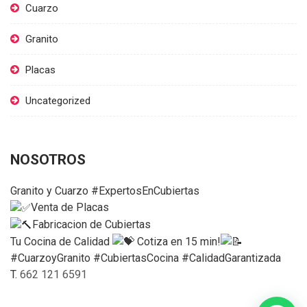
Cuarzo
Granito
Placas
Uncategorized
NOSOTROS
Granito y Cuarzo #ExpertosEnCubiertas
Venta de Placas
Fabricacion de Cubiertas
Tu Cocina de Calidad
Cotiza en 15 min!
#CuarzoyGranito #CubiertasCocina #CalidadGarantizada
T.
662 121 6591