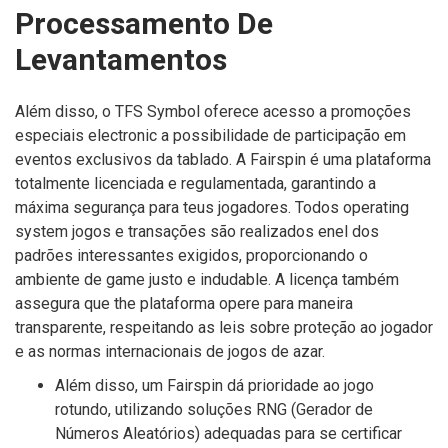
Processamento De
Levantamentos
Além disso, o TFS Symbol oferece acesso a promoções
especiais electronic a possibilidade de participação em
eventos exclusivos da tablado. A Fairspin é uma plataforma
totalmente licenciada e regulamentada, garantindo a
máxima segurança para teus jogadores. Todos operating
system jogos e transações são realizados enel dos
padrões interessantes exigidos, proporcionando o
ambiente de game justo e indudable. A licença também
assegura que the plataforma opere para maneira
transparente, respeitando as leis sobre proteção ao jogador
e as normas internacionais de jogos de azar.
Além disso, um Fairspin dá prioridade ao jogo
rotundo, utilizando soluções RNG (Gerador de
Números Aleatórios) adequadas para se certificar