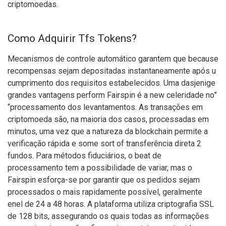
criptomoedas.
Como Adquirir Tfs Tokens?
Mecanismos de controle automático garantem que because
recompensas sejam depositadas instantaneamente após u
cumprimento dos requisitos estabelecidos. Uma dasjenige
grandes vantagens perform Fairspin é a new celeridade no”
“processamento dos levantamentos. As transações em
criptomoeda são, na maioria dos casos, processadas em
minutos, uma vez que a natureza da blockchain permite a
verificação rápida e some sort of transferência direta 2
fundos. Para métodos fiduciários, o beat de
processamento tem a possibilidade de variar, mas o
Fairspin esforça-se por garantir que os pedidos sejam
processados o mais rapidamente possível, geralmente
enel de 24 a 48 horas. A plataforma utiliza criptografia SSL
de 128 bits, assegurando os quais todas as informações