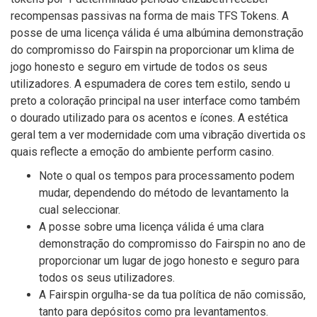
recompensas passivas na forma de mais TFS Tokens. A
posse de uma licença válida é uma albúmina demonstração
do compromisso do Fairspin na proporcionar um klima de
jogo honesto e seguro em virtude de todos os seus
utilizadores. A espumadera de cores tem estilo, sendo u
preto a coloração principal na user interface como também
o dourado utilizado para os acentos e ícones. A estética
geral tem a ver modernidade com uma vibração divertida os
quais reflecte a emoção do ambiente perform casino.
Note o qual os tempos para processamento podem
mudar, dependendo do método de levantamento la
cual seleccionar.
A posse sobre uma licença válida é uma clara
demonstração do compromisso do Fairspin no ano de
proporcionar um lugar de jogo honesto e seguro para
todos os seus utilizadores.
A Fairspin orgulha-se da tua política de não comissão,
tanto para depósitos como pra levantamentos.