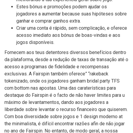
Estes bónus e promoções podem ajudar os
jogadores a aumentar because suas hipóteses sobre
ganhar e comprar ganhos extra.
Criar uma conta é rápido, sem complicação, e oferece
acesso imediato aos bónus de boas-vindas e aos
jogos disponíveis.
Fornecem aos teus detentores diversos benefícios dentro
da plataforma, desde a redução de taxas de transação até o
acesso a programas de fidelidade e recompensas
exclusivas. A Fairspin também oferece” “rakeback
tokenizado, onde os jogadores ganham bridal party TFS
com bottom nas apostas. Uma das caraterísticas para
destaque do Fairspin é o facto de não haver limites para u
máximo de levantamentos, dando aos jogadores a
liberdade sobre levantar o recurso financeiro que quiserem.
Com boa diversidade sobre jogos e 1 design moderno at
the minimalista, é difícil encontrar razões afin de não jogar
no ano de Fairspin. No entanto, de modo geral, a nossa