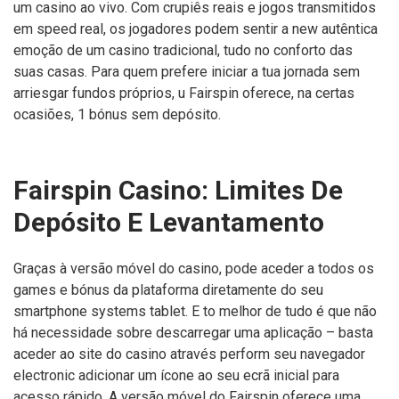
um casino ao vivo. Com crupiês reais e jogos transmitidos
em speed real, os jogadores podem sentir a new autêntica
emoção de um casino tradicional, tudo no conforto das
suas casas. Para quem prefere iniciar a tua jornada sem
arriesgar fundos próprios, u Fairspin oferece, na certas
ocasiões, 1 bónus sem depósito.
Fairspin Casino: Limites De
Depósito E Levantamento
Graças à versão móvel do casino, pode aceder a todos os
games e bónus da plataforma diretamente do seu
smartphone systems tablet. E to melhor de tudo é que não
há necessidade sobre descarregar uma aplicação – basta
aceder ao site do casino através perform seu navegador
electronic adicionar um ícone ao seu ecrã inicial para
acesso rápido. A versão móvel do Fairspin oferece uma