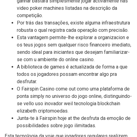
ganhar bastará simplesmente jogar activamente nas
video poker machines listadas na descrição da
competição.
Por trás das transações, existe alguma infraestrutura
robusta o qual registra cada operação com precisão.
Esta vantagem permite-lhe explorar a organizacion e
os teus jogos sem qualquer risco financeiro imediato,
sendo ideal para iniciantes que desejam familiarizar-
se com u ambiente do online casino.
A biblioteca de games é actualizada de forma a que
todos os jogadores possam encontrar algo pra
desfrutar.
O Fairspin Casino come out como uma plataforma de
ponta simply no universo do jogo online, distinguindo-
se vello uso inovador weil tecnologia blockchain
elizabeth criptomoedas.
Junta-te à Fairspin hoje at the desfruta da emoção de
possibilidades sobre jogo ilimitadas.
Esta tecnologia da voie que jogadores regulares realizem