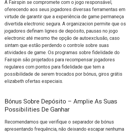
A Fairspin se compromete com o jogo responsável,
oferecendo aos seus jogadores diversas ferramentas em
virtude de garantir que a experiência de game permaneça
divertida electronic segura. A organizacion permite que os
jogadores definam lignes de depósito, pausas no jogo
electronic até mesmo the opção de autoexclusão, caso
sintam que estão perdendo o controle sobre suas
atividades de game. Os programas sobre fidelidade do
Fairspin são projetados para recompensar jogadores
regulares com pontos para fidelidade que tem a
possibilidade de serem trocados por bónus, giros grátis
elizabeth ofertas especiais.
Bónus Sobre Depósito – Amplie As Suas
Possibilities De Ganhar
Recomendamos que verifique o separador de bónus
apresentando frequência, não deixando escapar nenhuma