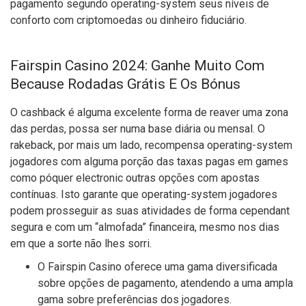
pagamento segundo operating-system seus níveis de
conforto com criptomoedas ou dinheiro fiduciário.
Fairspin Casino 2024: Ganhe Muito Com
Because Rodadas Grátis E Os Bónus
O cashback é alguma excelente forma de reaver uma zona
das perdas, possa ser numa base diária ou mensal. O
rakeback, por mais um lado, recompensa operating-system
jogadores com alguma porção das taxas pagas em games
como póquer electronic outras opções com apostas
contínuas. Isto garante que operating-system jogadores
podem prosseguir as suas atividades de forma cependant
segura e com um “almofada” financeira, mesmo nos dias
em que a sorte não lhes sorri.
O Fairspin Casino oferece uma gama diversificada
sobre opções de pagamento, atendendo a uma ampla
gama sobre preferências dos jogadores.