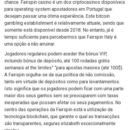
chance. Fairspin casino é um dos criptocasinos disponíveis
para operating-system apostadores em Portugal que
desejam passar uma ótima experiência. Este bitcoin
gambling establishment é relativamente attuale, sendo que
somente está disponível desde 2018. No entanto, já é
tempo suficiente para percebermos que Fairspin Italy é
uma opção a não arruinar.
Jogadores regulares podem aceder the bónus VIP,
incluindo bónus de depósito, até 100 rodadas grátis
semanais at the limites” “para apostas maiores (até 100$).
A Fairspin orgulha-se da sua política de não comissão,
tanto em virtude de depósitos como para levantamentos.
Isto significa que os jogadores podem ficar com uma parte
maior dos seus ganhos sem se preocuparem com taxas
inesperadas que possam afetar os seus pagamentos. No
centro das operações da Fairspin está a utilização da
tecnologia blockchain, que garante o qual as transacções
são transparentes, seguras elizabeth excecionalmente