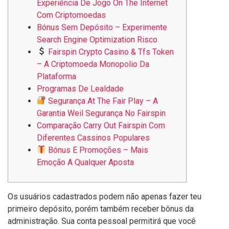
Experiência De Jogo On The Internet
Com Criptomoedas
Bónus Sem Depósito – Experimente
Search Engine Optimization Risco
Fairspin Crypto Casino & Tfs Token
– A Criptomoeda Monopolio Da
Plataforma
Programas De Lealdade
Segurança At The Fair Play – A
Garantia Weil Segurança No Fairspin
Comparação Carry Out Fairspin Com
Diferentes Cassinos Populares
Bónus E Promoções – Mais
Emoção A Qualquer Aposta
Os usuários cadastrados podem não apenas fazer teu
primeiro depósito, porém também receber bônus da
administração. Sua conta pessoal permitirá que você