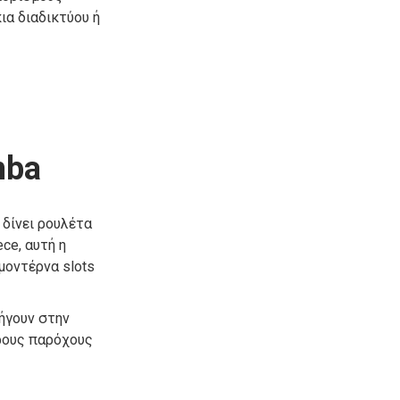
α διαδικτύου ή
mba
 δίνει ρουλέτα
ece, αυτή η
μοντέρνα slots
ήγουν στην
ρους παρόχους