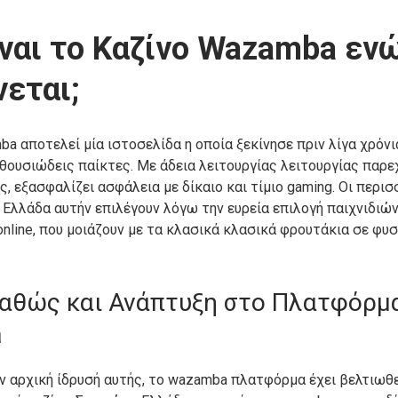
ίναι το Καζίνο Wazamba ενώ
νεται;
ba αποτελεί μία ιστοσελίδα η οποία ξεκίνησε πριν λίγα χρόνι
ουσιώδεις παίκτες. Με άδεια λειτουργίας λειτουργίας παρε
ς, εξασφαλίζει ασφάλεια με δίκαιο και τίμιο gaming. Οι περι
 Ελλάδα αυτήν επιλέγουν λόγω την ευρεία επιλογή παιχνιδιών
nline, που μοιάζουν με τα κλασικά κλασικά φρουτάκια σε φυσ
καθώς και Ανάπτυξη στο Πλατφόρμ
a
ν αρχική ίδρυσή αυτής, το wazamba πλατφόρμα έχει βελτιωθε