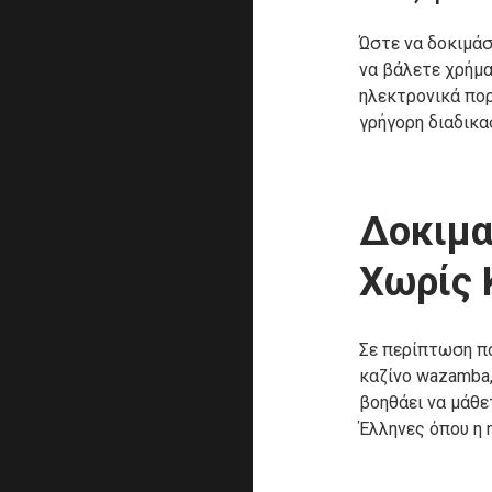
Ώστε να δοκιμάσ
να βάλετε χρήμα
ηλεκτρονικά πορ
γρήγορη διαδικα
Δοκιμα
Χωρίς 
Σε περίπτωση πο
καζίνο wazamba,
βοηθάει να μάθε
Έλληνες όπου η η