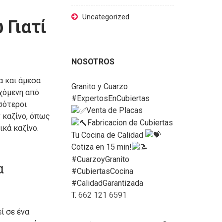
Uncategorized
 Γιατί
NOSOTROS
α και άμεσα
Granito y Cuarzo
χόμενη από
#ExpertosEnCubiertas
σσότεροι
Venta de Placas
 καζίνο, όπως
Fabricacion de Cubiertas
ικά καζίνο.
Tu Cocina de Calidad
Cotiza en 15 min!
#CuarzoyGranito
α
#CubiertasCocina
#CalidadGarantizada
T.
662 121 6591
ί σε ένα