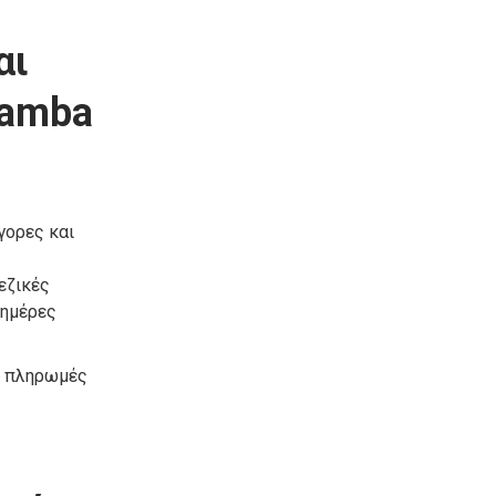
αι
zamba
γορες και
εζικές
 ημέρες
ες πληρωμές