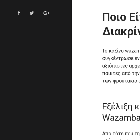
Ποιο Ε
Διακρί
Το καζίνο wazam
συγκέντρωσε ενθ
αξιόπιστες αρχέ
παίκτες από την
των φρουτακια o
Εξέλιξη 
Wazamb
Από τότε που τη