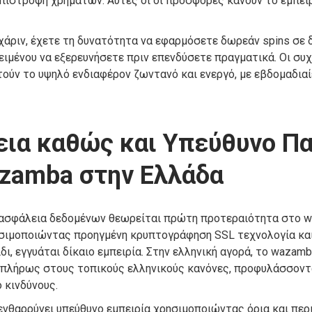
επιστροφή χρημάτων. Αυτές οι οι προσφορές κάνουν το εμπειρ
άριν, έχετε τη δυνατότητα να εφαρμόσετε δωρεάν spins σε 
ιμένου να εξερευνήσετε πριν επενδύσετε πραγματικά. Οι συ
ούν το υψηλό ενδιαφέρον ζωντανό και ενεργό, με εβδομαδιαί
ια καθώς και Υπεύθυνο Πα
zamba στην Ελλάδα
 ασφάλεια δεδομένων θεωρείται πρώτη προτεραιότητα στο 
σιμοποιώντας προηγμένη κρυπτογράφηση SSL τεχνολογία κα
ίδι, εγγυάται δίκαιο εμπειρία. Στην ελληνική αγορά, το wazam
πλήρως στους τοπικούς ελληνικούς κανόνες, προφυλάσσοντ
 κινδύνους.
νθαρρύνει υπεύθυνο εμπειρία χρησιμοποιώντας όρια και περ