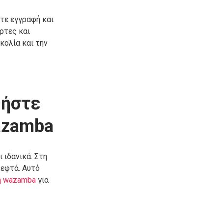
τε εγγραφή και
ρτες και
κολία και την
θήστε
azamba
 ιδανικά. Στη
λεφτά. Αυτό
η wazamba
για