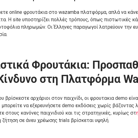
ετε online φρουτάκια στο wazamba πλατφόρμα, απλά να κάνε
τα. Η site υποστηρίζει πολλές τρόπους, όπως πιστωτικές κά
τοφόλια πληρωμών. Οι Έλληνες παραγωγοί λατρεύουν την ευ
σία.
στικά Φρουτάκια: Προσπα
Κίνδυνο στη Πλατφόρμα W
υ βρίσκεστε αρχάριοι στον παιχνίδι, οι φρουτακια demo είναι
 μπορείτε να εξερευνήσετε demo εκδόσεις χωρίς βάζοντας 
τε στους κανόνες παιχνιδιού και τις στρατηγικές, κυρίως στ
 ζήτηση σε άνευ χρέωσης trials βρίσκεται υψηλή.