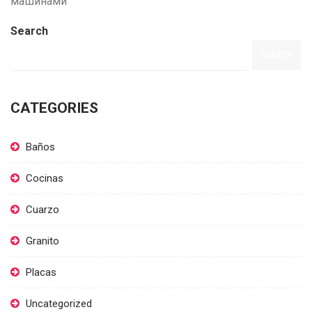
машинами
Search
SEARCH
CATEGORIES
Baños
Cocinas
Cuarzo
Granito
Placas
Uncategorized