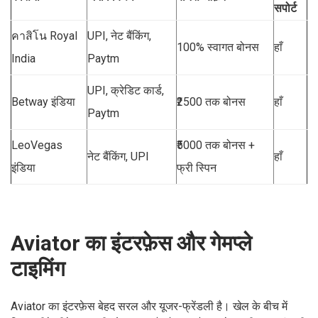
सपोर्ट
คาสิโน Royal
UPI, नेट बैंकिंग,
100% स्वागत बोनस
हाँ
India
Paytm
UPI, क्रेडिट कार्ड,
Betway इंडिया
₹2500 तक बोनस
हाँ
Paytm
LeoVegas
₹5000 तक बोनस +
नेट बैंकिंग, UPI
हाँ
इंडिया
फ्री स्पिन
Aviator का इंटरफ़ेस और गेमप्ले
टाइमिंग
Aviator का इंटरफ़ेस बेहद सरल और यूजर-फ्रेंडली है। खेल के बीच में