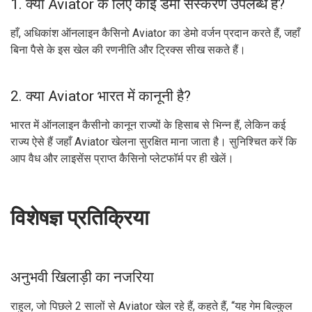
1. क्या Aviator के लिए कोई डेमो संस्करण उपलब्ध है?
हाँ, अधिकांश ऑनलाइन कैसिनो Aviator का डेमो वर्जन प्रदान करते हैं, जहाँ
बिना पैसे के इस खेल की रणनीति और ट्रिक्स सीख सकते हैं।
2. क्या Aviator भारत में कानूनी है?
भारत में ऑनलाइन कैसीनो कानून राज्यों के हिसाब से भिन्न हैं, लेकिन कई
राज्य ऐसे हैं जहाँ Aviator खेलना सुरक्षित माना जाता है। सुनिश्चित करें कि
आप वैध और लाइसेंस प्राप्त कैसिनो प्लेटफॉर्म पर ही खेलें।
विशेषज्ञ प्रतिक्रिया
अनुभवी खिलाड़ी का नजरिया
राहुल, जो पिछले 2 सालों से Aviator खेल रहे हैं, कहते हैं, “यह गेम बिल्कुल